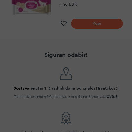
4,40 EUR
Dodaj na listu želja
Kupi
Siguran odabir!
Dostava
unutar 1-3 radnih dana po cijeloj Hrvatskoj :)
Za narudžbe iznad 49 €, dostava je besplatna. Saznaj više
OVDJE
.