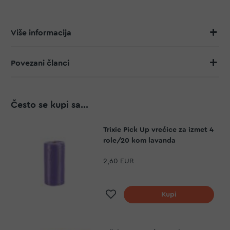
Više informacija
Povezani članci
Često se kupi sa...
Trixie Pick Up vrećice za izmet 4
role/20 kom lavanda
2,60 EUR
Dodaj na listu želja
Kupi