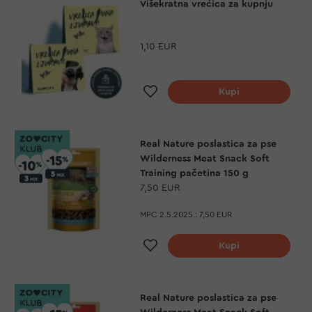
Višekratna vrećica za kupnju
1,10 EUR
Dodaj na listu želja
Kupi
Real Nature poslastica za pse
Wilderness Meat Snack Soft
Training pačetina 150 g
7,50 EUR
MPC 2.5.2025.:
7,50 EUR
Dodaj na listu želja
Kupi
Real Nature poslastica za pse