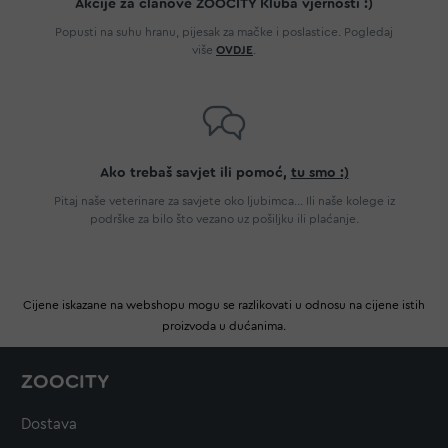
Akcije za članove ZOOCITY Kluba vjernosti :)
Popusti na suhu hranu, pijesak za mačke i poslastice. Pogledaj
više
OVDJE
.
Ako trebaš savjet ili pomoć,
tu smo :)
Pitaj naše veterinare za savjete oko ljubimca... Ili naše kolege iz
podrške za bilo što vezano uz pošiljku ili plaćanje.
Cijene iskazane na webshopu mogu se razlikovati u odnosu na cijene istih
proizvoda u dućanima.
ZOOCITY
Dostava