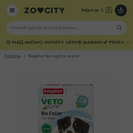
Prijavi se
Moja k
PAS
MAČKA
OUTLET
LJETO
GLODAVCI
PTICE
AKV
Početna
Beaphar Bio ogrlica za pse