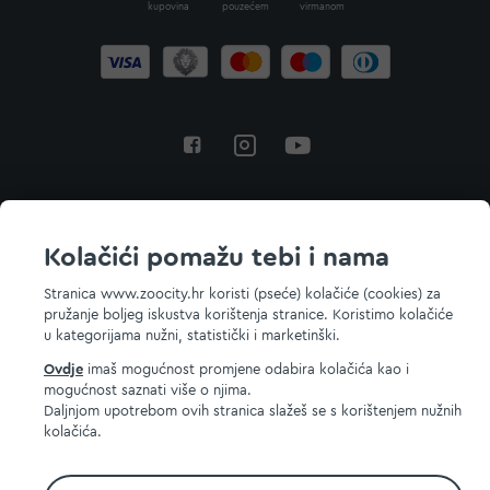
kupovina
pouzećem
virmanom
Povratak na vrh
Kolačići pomažu tebi i nama
Stranica www.zoocity.hr koristi (pseće) kolačiće (cookies) za
pružanje boljeg iskustva korištenja stranice. Koristimo kolačiće
© 2026 ZOOCITY. Sva prava zadržana.
u kategorijama nužni, statistički i marketinški.
Ovdje
imaš mogućnost promjene odabira kolačića kao i
mogućnost saznati više o njima.
Daljnjom upotrebom ovih stranica slažeš se s korištenjem nužnih
kolačića.