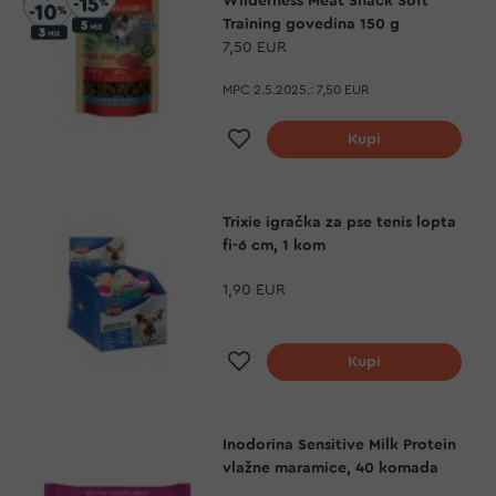
Wilderness Meat Snack Soft
Training govedina 150 g
7,50 EUR
MPC 2.5.2025.:
7,50 EUR
Dodaj na listu želja
Kupi
Trixie igračka za pse tenis lopta
fi-6 cm, 1 kom
1,90 EUR
Dodaj na listu želja
Kupi
Inodorina Sensitive Milk Protein
vlažne maramice, 40 komada