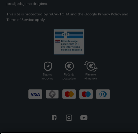
proslijeđujemo drugima.
This site is protected by reCAPTCHA and the Google
Privacy Policy
and
Terms of Service
apply.
Sigurna
Plaćanje
Plaćanje
kupovina
pouzećem
virmanom
Povratak na vrh