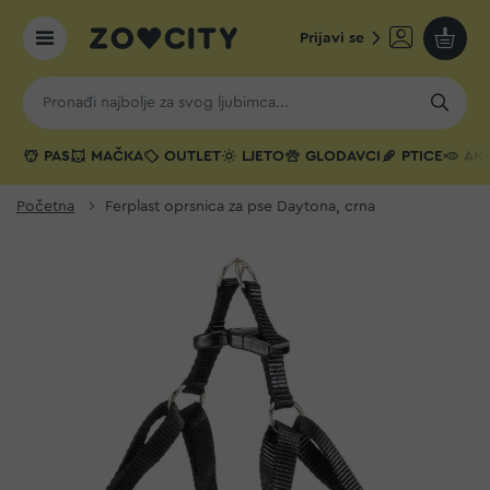
Prijavi se
Moja k
PAS
MAČKA
OUTLET
LJETO
GLODAVCI
PTICE
AKV
Početna
Ferplast oprsnica za pse Daytona, crna