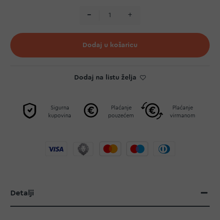
Dodaj u košaricu
Dodaj na listu želja
Sigurna
Plaćanje
Plaćanje
kupovina
pouzećem
virmanom
Detalji