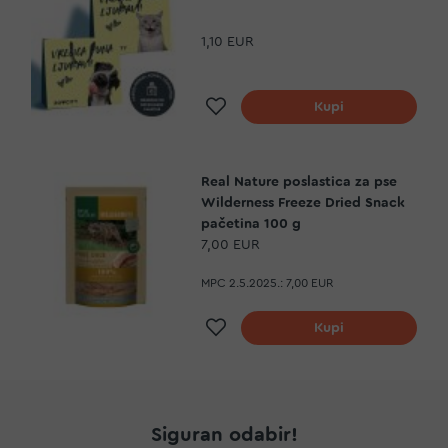
1,10 EUR
Dodaj na listu želja
Kupi
Real Nature poslastica za pse
Wilderness Freeze Dried Snack
pačetina 100 g
7,00 EUR
MPC 2.5.2025.:
7,00 EUR
Dodaj na listu želja
Kupi
Siguran odabir!