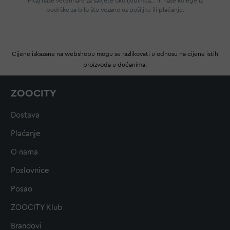
Pitaj naše veterinare za savjete oko ljubimca... Ili naše kolege iz
podrške za bilo što vezano uz pošiljku ili plaćanje.
Cijene iskazane na webshopu mogu se razlikovati u odnosu na cijene istih
proizvoda u dućanima.
ZOOCITY
Dostava
Plaćanje
O nama
Poslovnice
Posao
ZOOCITY Klub
Brandovi