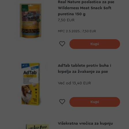
Real Nature poslastica za pse
Wilderness Meat Snack Soft
puretina 150 g
7,50 EUR
MPC 2.5.2025.:
7,50 EUR
Dodaj na listu želja
Kupi
AdTab tablete protiv buha i
krpelja za žvakanje za pse
Već od
13,40 EUR
Dodaj na listu želja
Kupi
Višekratna vrećica za kupnju