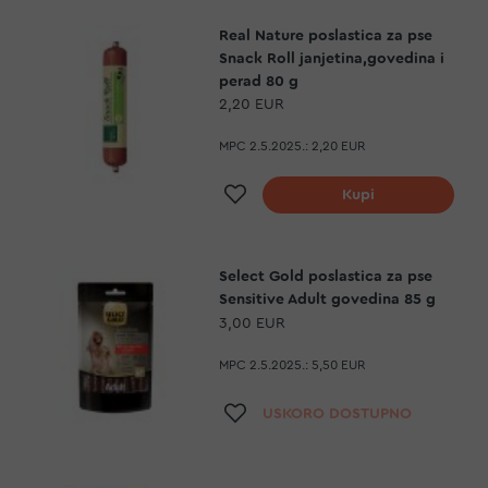
Real Nature poslastica za pse
Snack Roll janjetina,govedina i
perad 80 g
2,20 EUR
MPC 2.5.2025.:
2,20 EUR
Dodaj na listu želja
Kupi
Select Gold poslastica za pse
Sensitive Adult govedina 85 g
3,00 EUR
MPC 2.5.2025.:
5,50 EUR
Dodaj na listu želja
USKORO DOSTUPNO