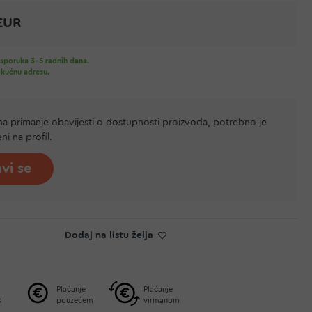
EUR
sporuka 3-5 radnih dana.
 kućnu adresu.
 na primanje obavijesti o dostupnosti proizvoda, potrebno je
jeni na profil.
avi se
Dodaj na listu želja
Plaćanje
Plaćanje
a
pouzećem
virmanom