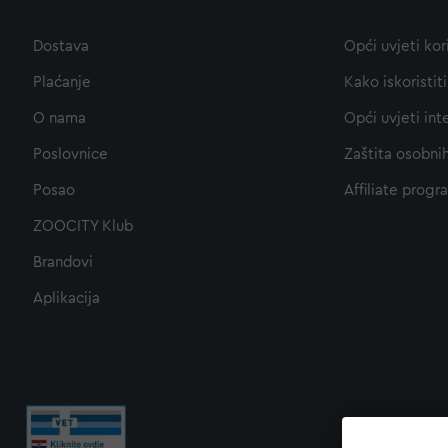
Dostava
Opći uvjeti kor
Plaćanje
Kako iskoristi
O nama
Opći uvjeti int
Poslovnice
Zaštita osobni
Posao
Affiliate progr
ZOOCITY Klub
Brandovi
Aplikacija