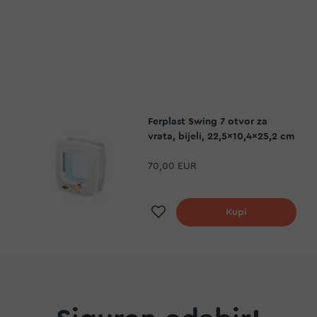
Ferplast Swing 7 otvor za
vrata, bijeli, 22,5x10,4x25,2 cm
70,00 EUR
a
Dodaj na listu želja
Kupi