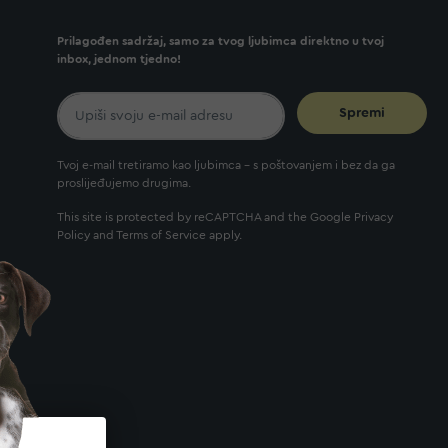
Prilagođen sadržaj, samo za tvog ljubimca direktno u tvoj
inbox, jednom tjedno!
Spremi
Tvoj e-mail tretiramo kao ljubimca - s poštovanjem i bez da ga
proslijeđujemo drugima.
This site is protected by reCAPTCHA and the Google
Privacy
Policy
and
Terms of Service
apply.