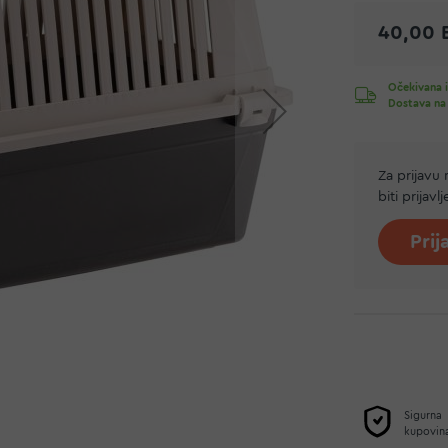
40,00 
Očekivana i
Dostava na
Za prijavu
biti prijavl
Prij
Sigurna
kupovin