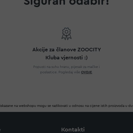
Siguran odabir!
Akcije za članove ZOOCITY
Kluba vjernosti :)
Popusti na suhu hranu, pijesak za mačke i
poslastice. Pogledaj više
OVDJE
.
iskazane na webshopu mogu se razlikovati u odnosu na cijene istih proizvoda u d
e
Kontakti