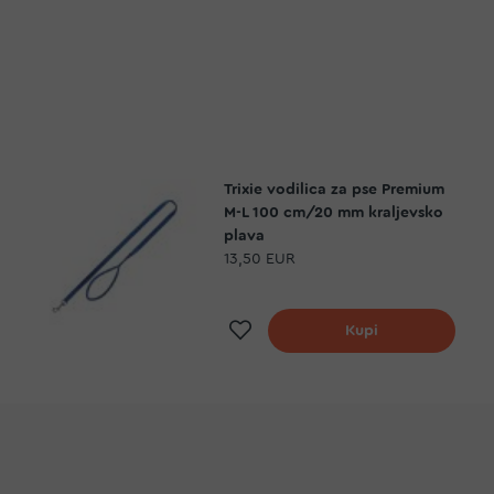
Trixie vodilica za pse Premium
M-L 100 cm/20 mm kraljevsko
plava
13,50 EUR
Dodaj na listu želja
Kupi