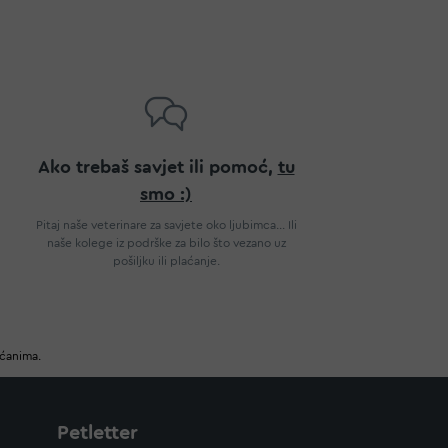
Ako trebaš savjet ili pomoć,
tu
smo :)
Pitaj naše veterinare za savjete oko ljubimca... Ili
naše kolege iz podrške za bilo što vezano uz
pošiljku ili plaćanje.
ućanima.
Petletter