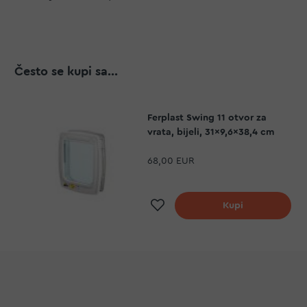
Često se kupi sa...
Ferplast Swing 11 otvor za
vrata, bijeli, 31x9,6x38,4 cm
68,00 EUR
Dodaj na listu želj
Kupi