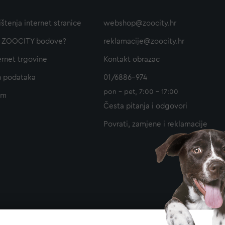
ištenja internet stranice
webshop@zoocity.hr
ti ZOOCITY bodove?
reklamacije@zoocity.hr
ernet trgovine
Kontakt obrazac
h podataka
01/6886-974
pon - pet, 7:00 - 17:00
am
Česta pitanja i odgovori
Povrati, zamjene i reklamacije