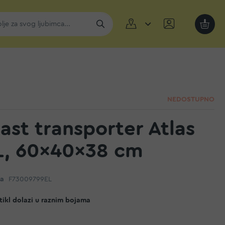
Moja k
NEDOSTUPNO
ast transporter Atlas
L, 60x40x38 cm
da
F73009799EL
ikl dolazi u raznim bojama