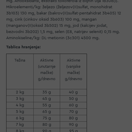
mg. Antioksidansi, ekstrakti tokoferola iz biljnih ulja 1b306(i).
Mikroelementi/kg: željezo (željezov(II)sulfat, monohidrat
3b103) 130 mg, bakar (bakrov(II)sulfat-pentahidrat 3b405) 12
mg, cink (cinkov oksid 3b603) 100 mg, mangan
(manganov(II)oksid 3b502) 15 mg, jod (kalcijev jodat,
bezvodni 3b202) 1,5 mg, selen (E8, natrijev selenit) 0,15 mg.
Aminokiseline/kg: DL-metionin (3c301) 4500 mg.
Tablica hranjenja:
Težina
Aktivne
Aktivne
(unutarnje
(vanjske
mačke)
mačke)
g/dnevno
g/dnevno
2 kg
35 g
40 g
3 kg
45 g
50 g
4 kg
55 g
60 g
5 kg
65 g
70 g
6 kg
75 g
80 g
7 kg
80 g
90 g
8 kg
90 g
95 g