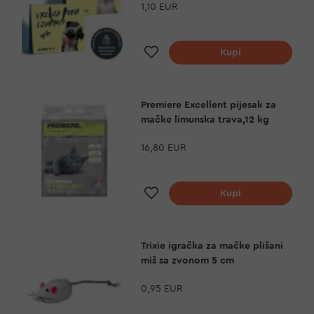
1,10 EUR
Dodaj na listu želja
Kupi
Premiere Excellent pijesak za
mačke limunska trava,12 kg
16,80 EUR
Dodaj na listu želja
Kupi
Trixie igračka za mačke plišani
miš sa zvonom 5 cm
0,95 EUR