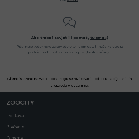
Ako trebaš savjet ili pomoć,
tu smo :)
Pitaj naše veterinare za savjete oko ljubimca... Ili naše kolege iz
podrške za bilo što vezano uz pošiljku ili plaćanje.
Cijene iskazane na webshopu mogu se razlikovati u odnosu na cijene istih
proizvoda u dućanima.
ZOOCITY
Dostava
Plaćanje
O nama