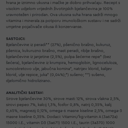
hrana je iznimno ukusna i mačke je dobro prihvaćaju. Recept s
visokim udjelom vrijednih životinjskih bjelančevina je 100%
uravnotežen i prirodan. Ova ukusna suha hrana sadrži mnogo
vitamina i minerala za potporu imunološkom sustavu i ne sadrži
umjetne pojačivače okusa ili konzervanse.
SASTOJCI:
Bjelančevine iz peradi** (27%), pšenično brašno, kukuruz,
pšenica, kukuruzno brašno, mast peradi, riblje brašno,
bjelančevine iz janjetine (2,5%), pulpa šećerne repe* (bez
šećera), bjelančevine iz krumpira, hemoglobin, lignoceluloza,
suncokretovo ulje, jabučna komina*, natrijev klorid, kalijev
klorid, ulje repice, juka* (0,04%);*) sušeno; **) sušeno,
djelomično hidrolizirano.
ANALITIČKI SASTAV:
Sirove bjelančevine 30%, sirove masti 12%, sirova vlakna 2,5%,
sirovi pepeo 7%, kalcij 1,3%, fosfor 0,8%, natrij 0,35%, kalij
0,65%, magnezij 0,12%, omega-6 masne kiseline 2,5%, omega-3
masne kiseline 0,35%. Dodaci: Vitamini/kg:vitamin A (3a672a)
15000 I.E., vitamin D3 (3a671) 1500 I.E., taurin (3a370) 1000