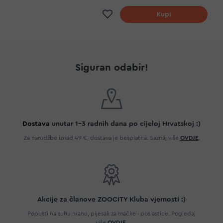
Dodaj na listu želja
Kupi
Siguran odabir!
Dostava
unutar 1-3 radnih dana po cijeloj Hrvatskoj :)
Za narudžbe iznad 49 €, dostava je besplatna. Saznaj više
OVDJE
.
Akcije za članove ZOOCITY Kluba vjernosti :)
Popusti na suhu hranu, pijesak za mačke i poslastice. Pogledaj
više
OVDJE
.