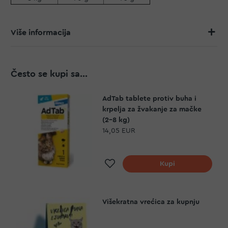
Više informacija
Često se kupi sa...
AdTab tablete protiv buha i
krpelja za žvakanje za mačke
(2-8 kg)
14,05 EUR
Dodaj na listu želja
Kupi
Višekratna vrećica za kupnju