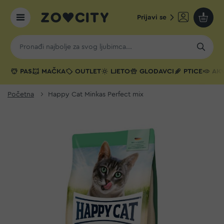
Prijavi se
Moja k
PAS
MAČKA
OUTLET
LJETO
GLODAVCI
PTICE
AKV
Početna
Happy Cat Minkas Perfect mix