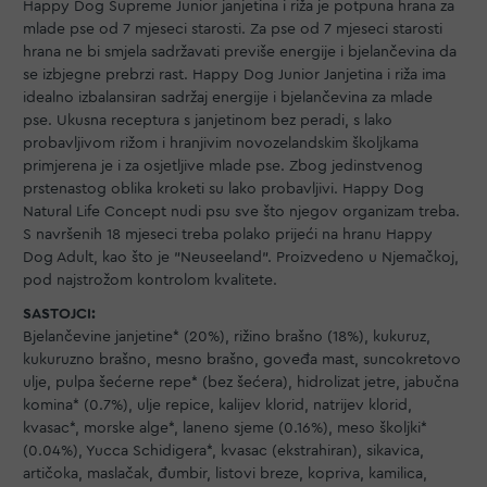
Happy Dog Supreme Junior janjetina i riža je potpuna hrana za
mlade pse od 7 mjeseci starosti. Za pse od 7 mjeseci starosti
hrana ne bi smjela sadržavati previše energije i bjelančevina da
se izbjegne prebrzi rast. Happy Dog Junior Janjetina i riža ima
idealno izbalansiran sadržaj energije i bjelančevina za mlade
pse. Ukusna receptura s janjetinom bez peradi, s lako
probavljivom rižom i hranjivim novozelandskim školjkama
primjerena je i za osjetljive mlade pse. Zbog jedinstvenog
prstenastog oblika kroketi su lako probavljivi. Happy Dog
Natural Life Concept nudi psu sve što njegov organizam treba.
S navršenih 18 mjeseci treba polako prijeći na hranu Happy
Dog Adult, kao što je "Neuseeland". Proizvedeno u Njemačkoj,
pod najstrožom kontrolom kvalitete.
SASTOJCI:
Bjelančevine janjetine* (20%), rižino brašno (18%), kukuruz,
kukuruzno brašno, mesno brašno, goveđa mast, suncokretovo
ulje, pulpa šećerne repe* (bez šećera), hidrolizat jetre, jabučna
komina* (0.7%), ulje repice, kalijev klorid, natrijev klorid,
kvasac*, morske alge*, laneno sjeme (0.16%), meso školjki*
(0.04%), Yucca Schidigera*, kvasac (ekstrahiran), sikavica,
artičoka, maslačak, đumbir, listovi breze, kopriva, kamilica,