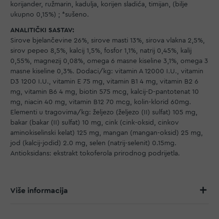
korijander, ružmarin, kadulja, korijen sladića, timijan, (bilje
ukupno 0,15%) ; *sušeno.
ANALITIČKI SASTAV:
Sirove bjelančevine 26%, sirove masti 13%, sirova vlakna 2,5%,
sirov pepeo 8,5%, kalcij 1,5%, fosfor 1,1%, natrij 0,45%, kalij
0,55%, magnezij 0,08%, omega 6 masne kiseline 3,1%, omega 3
masne kiseline 0,3%. Dodaci/kg: vitamin A 12000 I.U., vitamin
D3 1200 I.U., vitamin E 75 mg, vitamin B1 4 mg, vitamin B2 6
mg, vitamin B6 4 mg, biotin 575 mcg, kalcij-D-pantotenat 10
mg, niacin 40 mg, vitamin B12 70 mcg, kolin-klorid 60mg.
Elementi u tragovima/kg: željezo (željezo (II) sulfat) 105 mg,
bakar (bakar (II) sulfat) 10 mg, cink (cink-oksid, cinkov
aminokiselinski kelat) 125 mg, mangan (mangan-oksid) 25 mg,
jod (kalcij-jodid) 2.0 mg, selen (natrij-selenit) 0.15mg.
Antioksidans: ekstrakt tokoferola prirodnog podrijetla.
Više informacija