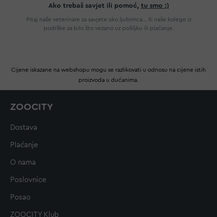
Ako trebaš savjet ili pomoć,
tu smo :)
Pitaj naše veterinare za savjete oko ljubimca... Ili naše kolege iz
podrške za bilo što vezano uz pošiljku ili plaćanje.
Cijene iskazane na webshopu mogu se razlikovati u odnosu na cijene istih
proizvoda u dućanima.
ZOOCITY
Dostava
Plaćanje
O nama
Poslovnice
Posao
ZOOCITY Klub