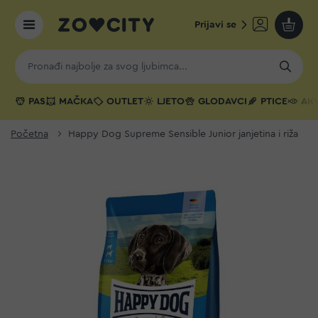
Prijavi se
Moja k
PAS
MAČKA
OUTLET
LJETO
GLODAVCI
PTICE
AKV
Početna
Happy Dog Supreme Sensible Junior janjetina i riža