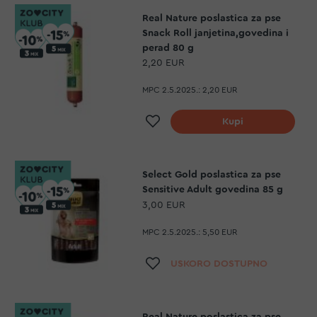
Real Nature poslastica za pse
Snack Roll janjetina,govedina i
perad 80 g
2,20 EUR
MPC 2.5.2025.:
2,20 EUR
Dodaj na listu želja
Kupi
Select Gold poslastica za pse
Sensitive Adult govedina 85 g
3,00 EUR
MPC 2.5.2025.:
5,50 EUR
Dodaj na listu želja
USKORO DOSTUPNO