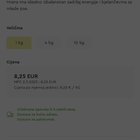
Hrana ima idealno izbalansiran sadržaj energije i bjelančevina za
mlade pse.
Veličina
1 kg
4 kg
10 kg
8,25 EUR
MPC 2.5.2025.:
8,25 EUR
Cijena po mjernoj jedinici:
8,25 € / KG
Očekivana isporuka 3-5 radnih dana.
Dostava na kućnu adresu.
Dostava na paketomat.