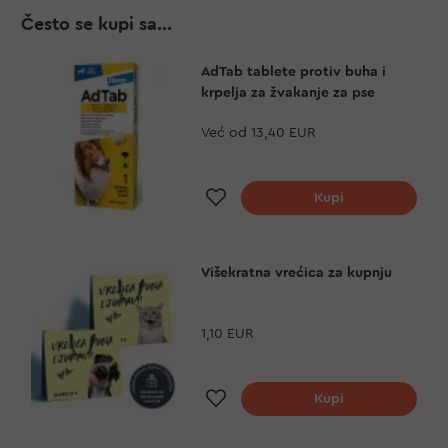
Često se kupi sa...
AdTab tablete protiv buha i
krpelja za žvakanje za pse
Već od
13,40 EUR
Dodaj na listu želja
Kupi
Višekratna vrećica za kupnju
1,10 EUR
Dodaj na listu želja
Kupi