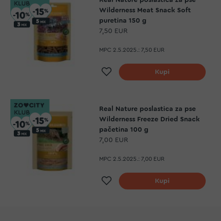
Real Nature poslastica za pse
Wilderness Meat Snack Soft
puretina 150 g
7,50 EUR
MPC 2.5.2025.:
7,50 EUR
Dodaj na listu želja
Kupi
Real Nature poslastica za pse
Wilderness Freeze Dried Snack
pačetina 100 g
7,00 EUR
MPC 2.5.2025.:
7,00 EUR
Dodaj na listu želja
Kupi