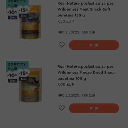
Real Nature poslastica za pse
Wilderness Meat Snack Soft
puretina 150 g
7,50 EUR
MPC 2.5.2025.:
7,50 EUR
Dodaj na listu želja
Kupi
Real Nature poslastica za pse
Wilderness Freeze Dried Snack
pačetina 100 g
7,00 EUR
MPC 2.5.2025.:
7,00 EUR
Dodaj na listu želja
Kupi