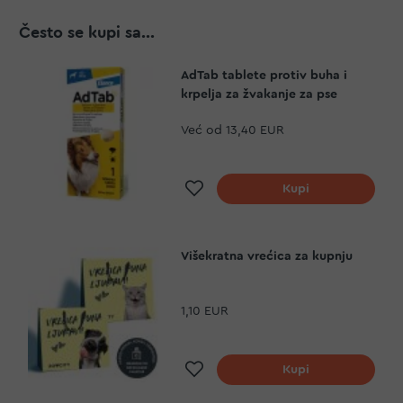
Često se kupi sa...
AdTab tablete protiv buha i
krpelja za žvakanje za pse
Već od
13,40 EUR
Dodaj na listu želja
Kupi
Višekratna vrećica za kupnju
1,10 EUR
Dodaj na listu želja
Kupi