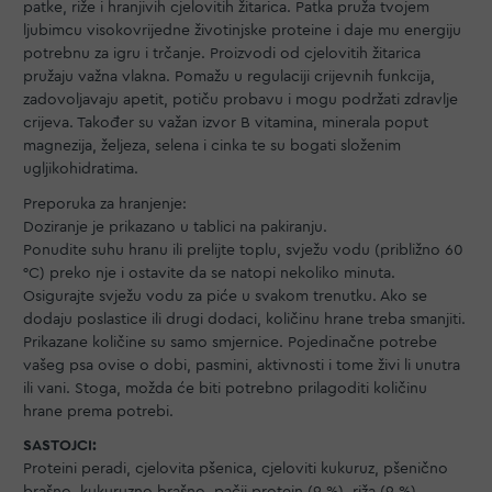
patke, riže i hranjivih cjelovitih žitarica. Patka pruža tvojem
ljubimcu visokovrijedne životinjske proteine i daje mu energiju
potrebnu za igru i trčanje. Proizvodi od cjelovitih žitarica
pružaju važna vlakna. Pomažu u regulaciji crijevnih funkcija,
zadovoljavaju apetit, potiču probavu i mogu podržati zdravlje
crijeva. Također su važan izvor B vitamina, minerala poput
magnezija, željeza, selena i cinka te su bogati složenim
ugljikohidratima.
Preporuka za hranjenje:
Doziranje je prikazano u tablici na pakiranju.
Ponudite suhu hranu ili prelijte toplu, svježu vodu (približno 60
°C) preko nje i ostavite da se natopi nekoliko minuta.
Osigurajte svježu vodu za piće u svakom trenutku. Ako se
dodaju poslastice ili drugi dodaci, količinu hrane treba smanjiti.
Prikazane količine su samo smjernice. Pojedinačne potrebe
vašeg psa ovise o dobi, pasmini, aktivnosti i tome živi li unutra
ili vani. Stoga, možda će biti potrebno prilagoditi količinu
hrane prema potrebi.
SASTOJCI:
Proteini peradi, cjelovita pšenica, cjeloviti kukuruz, pšenično