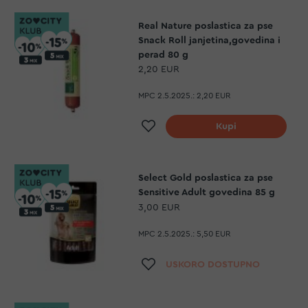
Real Nature poslastica za pse
Snack Roll janjetina,govedina i
perad 80 g
2,20 EUR
MPC 2.5.2025.:
2,20 EUR
Dodaj na listu želja
Kupi
Select Gold poslastica za pse
Sensitive Adult govedina 85 g
3,00 EUR
MPC 2.5.2025.:
5,50 EUR
Dodaj na listu želja
USKORO DOSTUPNO