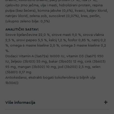
brašno, kukuruzno brašno, pačji protein (9 %), riža (9 %),
cjelovito zrno ječma, ulja i masti, hidrolizirani protein, repina
pulpa (bez šećera), komina jabuke (0,6%), kvasci, kalijev klorid,
natrijev klorid, zelena zob, suncokret (0,07%), kres, peršin,
(ukupno zeleno bilje: 0,3%)
ANALITIČKI SASTAV:
Sirove bjelančevine 22,0 %, sirove masti 9,0 %, sirova vlakna
2,5 %, sirovi pepeo 5,5 %, kalcij 1,2 %, fosfor 0,85 %, natrij 0,2
%, omega 6 masne kiseline 2,0 %, omega 3 masne kiseline 0,2
%.
Dodaci: Vitamin A (3a672a) 16000 IU, vitamin D3 (3a671) 950
IU, željezo (3b103) 55 mg, bakar (3b405) 12 mg, cink (3b603)
95 mg, mangan (3b502) 10 mg, jod (3b202) 2,5 mg, selen
(3b801) 0,17 mg
Antioksidansi, ekstrakti bogati tokoferolima iz biljnih ulja
1b306(i)
Više informacija