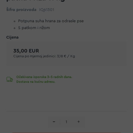
Šifra proizvoda
IQ61301
Potpuna suha hrana za odrasle pse
S patkom i rižom
35,00 EUR
Cijena po mjernoj jedinici:
3,18 € / Kg
Očekivana isporuka 3-5 radnih dana.
Dostava na kućnu adresu.