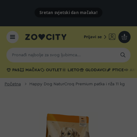
Sretan svjetski dan mačaka!
Prijavi se
Moja k
PAS
MAČKA
OUTLET
LJETO
GLODAVCI
PTICE
AKV
Početna
Happy Dog NaturCroq Premium patka i riža 11 kg