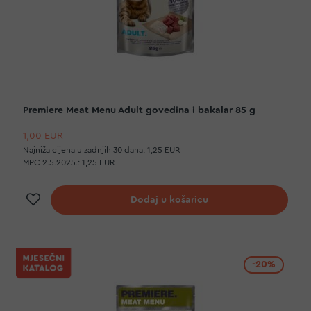
Premiere Meat Menu Adult govedina i bakalar 85 g
1,00 EUR
Najniža cijena u zadnjih 30 dana:
1,25 EUR
MPC 2.5.2025.:
1,25 EUR
Dodaj na listu želja
Dodaj u košaricu
-20%