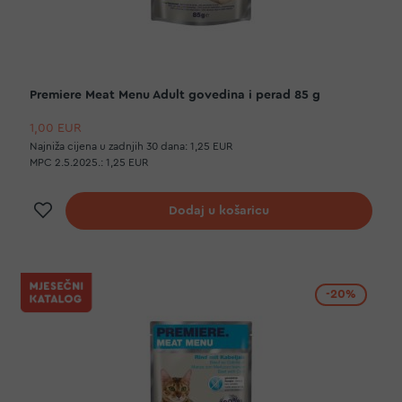
Premiere Meat Menu Adult govedina i perad 85 g
1,00 EUR
Najniža cijena u zadnjih 30 dana:
1,25 EUR
MPC 2.5.2025.:
1,25 EUR
Dodaj na listu želja
Dodaj u košaricu
-20%