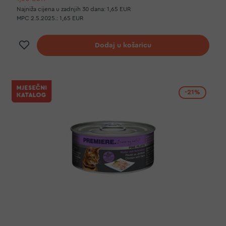
Najniža cijena u zadnjih 30 dana:
1,65 EUR
MPC 2.5.2025.:
1,65 EUR
Dodaj na listu želja
Dodaj u košaricu
-21%