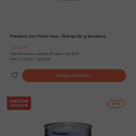
Premiere Cat Filets tuna i škampi 80 g konzerva
1,30 EUR
Najniža cijena u zadnjih 30 dana:
1,65 EUR
MPC 2.5.2025.:
1,65 EUR
Dodaj na listu želja
Dodaj u košaricu
-21%