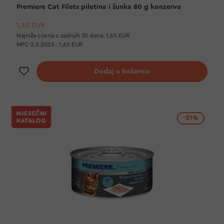
Premiere Cat Filets piletina i šunka 80 g konzerva
1,30 EUR
Najniža cijena u zadnjih 30 dana:
1,65 EUR
MPC 2.5.2025.:
1,65 EUR
Dodaj na listu želja
Dodaj u košaricu
-21%