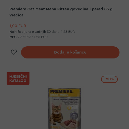
Premiere Cat Meat Menu Kitten govedina i perad 85 g
vrećica
1,00 EUR
Najniža cijena u zadnjih 30 dana:
1,25 EUR
MPC 2.5.2025.:
1,25 EUR
Dodaj na listu želja
Dodaj u košaricu
-20%