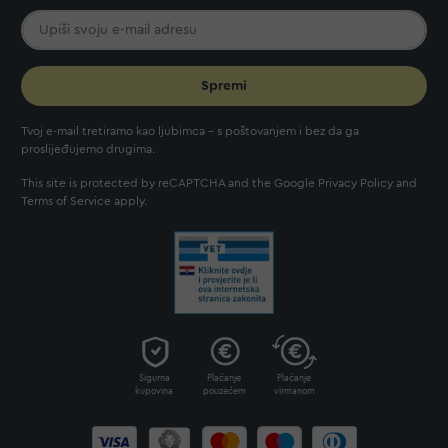
Spremi
Tvoj e-mail tretiramo kao ljubimca - s poštovanjem i bez da ga
proslijeđujemo drugima.
This site is protected by reCAPTCHA and the Google
Privacy Policy
and
Terms of Service
apply.
Sigurna
Plaćanje
Plaćanje
kupovina
pouzećem
virmanom