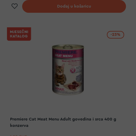
Dodaj na listu želja
Dodaj u košaricu
-23%
Premiere Cat Meat Menu Adult govedina i srca 400 g
konzerva