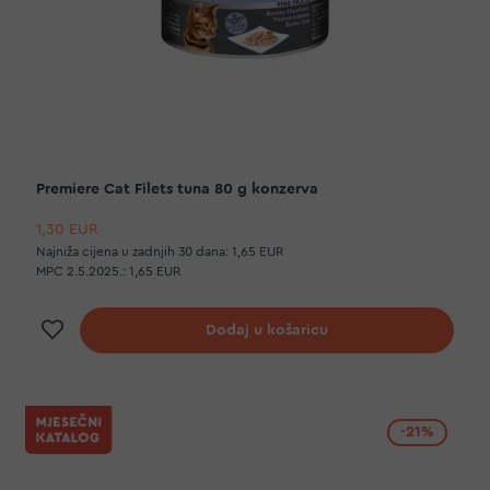
Premiere Cat Filets tuna 80 g konzerva
1,30 EUR
Najniža cijena u zadnjih 30 dana:
1,65 EUR
MPC 2.5.2025.:
1,65 EUR
Dodaj na listu želja
Dodaj u košaricu
-21%