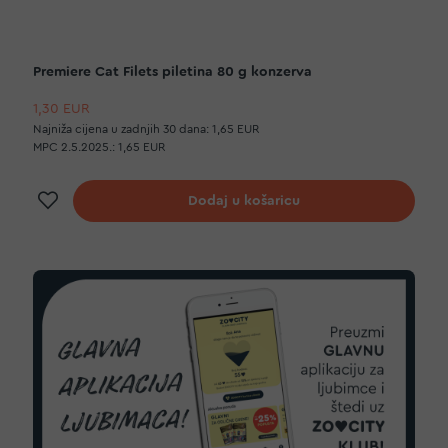
Premiere Cat Filets piletina 80 g konzerva
1,30 EUR
Najniža cijena u zadnjih 30 dana:
1,65 EUR
MPC 2.5.2025.:
1,65 EUR
Dodaj na listu želja
Dodaj u košaricu