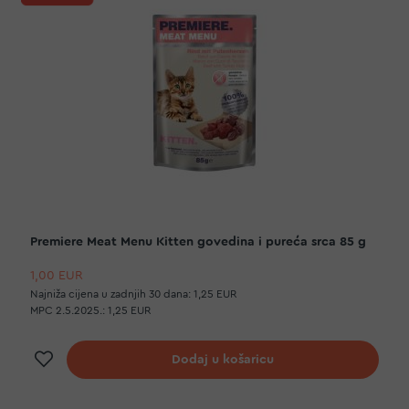
Premiere Meat Menu Kitten govedina i pureća srca 85 g
1,00 EUR
Najniža cijena u zadnjih 30 dana:
1,25 EUR
MPC 2.5.2025.:
1,25 EUR
Dodaj na listu želja
Dodaj u košaricu