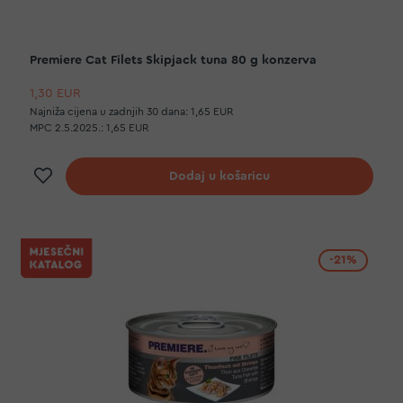
Premiere Cat Filets Skipjack tuna 80 g konzerva
1,30 EUR
Najniža cijena u zadnjih 30 dana:
1,65 EUR
MPC 2.5.2025.:
1,65 EUR
Dodaj na listu želja
Dodaj u košaricu
-21%