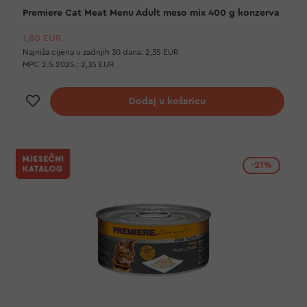
Premiere Cat Meat Menu Adult meso mix 400 g konzerva
1,80 EUR
Najniža cijena u zadnjih 30 dana:
2,35 EUR
MPC 2.5.2025.:
2,35 EUR
Dodaj na listu želja
Dodaj u košaricu
-21%