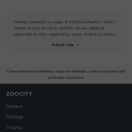
Pašteta, komadići u umaku ili možda komadići u želeu?
Imamo ih sve! Mnoštvo različitih okusa i tekstura
zadovoljit će čak i najizbirljiviju macu. Posluži joj mokru
hranu kao poslasticu, preljev preko suhe hrane ili kao
Prikaži više
samostalni obrok. Snažan okus i mesna aroma bit će
neodoljivi za tvoju ljubimicu. S obzirom da mačke
često ne piju dovoljno vode, mokra hrana će ju
opskrbiti prijeko potrebnom tekućinom. Kombinacija
Cijene iskazane na webshopu mogu se razlikovati u odnosu na cijene istih
suhe
i mokre hrane osigurat će joj optimalnu,
proizvoda u dućanima.
uravnoteženu prehranu. Ako je tvoja ljubimica senior,
mokra hrana će joj biti jednostavnija za jesti jer neće
morati snažno žvakati. Kvalitetni sastojci u mokroj hrani
ZOOCITY
osigurat će tvojoj najboljoj prijateljici pregršt hranjivih
tvari. Izaberi neku od hrana naših vrhunskih brendova
Dostava
poput
Happy Cat-a
ili
Premier-a
i gledaj kako će tvoje
klupko sreće zadovoljno polizati brk nakon svakog
Plaćanje
obroka.
O nama