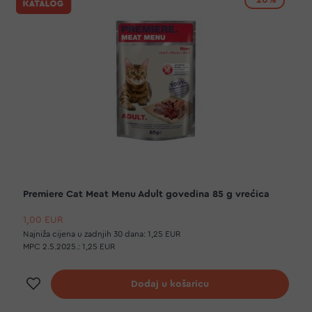
-20%
Premiere Cat Meat Menu Adult govedina 85 g vrećica
1,00 EUR
Najniža cijena u zadnjih 30 dana:
1,25 EUR
MPC 2.5.2025.:
1,25 EUR
Dodaj na listu želja
Dodaj u košaricu