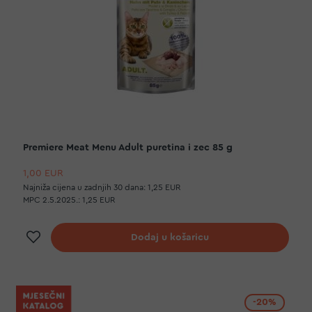
Premiere Meat Menu Adult puretina i zec 85 g
1,00 EUR
Najniža cijena u zadnjih 30 dana:
1,25 EUR
MPC 2.5.2025.:
1,25 EUR
Dodaj na listu želja
Dodaj u košaricu
-20%