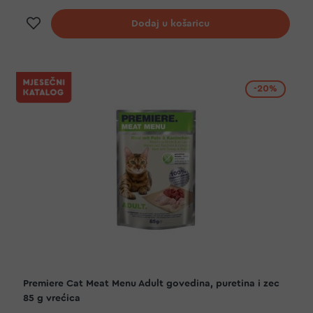
Dodaj na listu želja
Dodaj u košaricu
-20%
Premiere Cat Meat Menu Adult govedina, puretina i zec
85 g vrećica