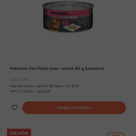
Premiere Cat Filets tuna i surimi 80 g konzerva
1,30 EUR
Najniža cijena u zadnjih 30 dana:
1,65 EUR
MPC 2.5.2025.:
1,65 EUR
Dodaj na listu želja
Dodaj u košaricu