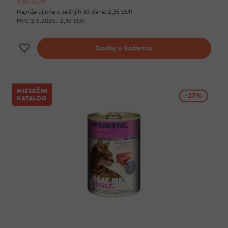
1,80 EUR
Najniža cijena u zadnjih 30 dana:
2,35 EUR
MPC 2.5.2025.:
2,35 EUR
Dodaj na listu želja
Dodaj u košaricu
-23%