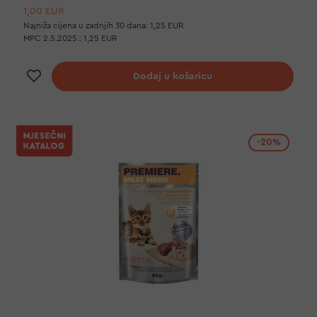
1,00 EUR
Najniža cijena u zadnjih 30 dana:
1,25 EUR
MPC 2.5.2025.:
1,25 EUR
Dodaj na listu želja
Dodaj u košaricu
-20%