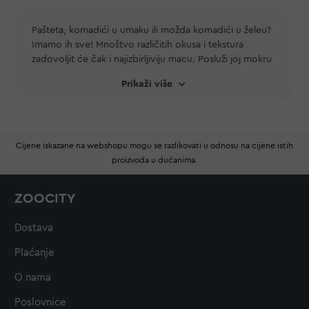
Pašteta, komadići u umaku ili možda komadići u želeu?
Imamo ih sve! Mnoštvo različitih okusa i tekstura
zadovoljit će čak i najizbirljiviju macu. Posluži joj mokru
hranu kao poslasticu, preljev preko suhe hrane ili kao
Prikaži više
samostalni obrok. Snažan okus i mesna aroma bit će
neodoljivi za tvoju ljubimicu. S obzirom da mačke
često ne piju dovoljno vode, mokra hrana će ju
opskrbiti prijeko potrebnom tekućinom. Kombinacija
Cijene iskazane na webshopu mogu se razlikovati u odnosu na cijene istih
suhe
i mokre hrane osigurat će joj optimalnu,
proizvoda u dućanima.
uravnoteženu prehranu. Ako je tvoja ljubimica senior,
mokra hrana će joj biti jednostavnija za jesti jer neće
morati snažno žvakati. Kvalitetni sastojci u mokroj hrani
ZOOCITY
osigurat će tvojoj najboljoj prijateljici pregršt hranjivih
tvari. Izaberi neku od hrana naših vrhunskih brendova
Dostava
poput
Happy Cat-a
ili
Premier-a
i gledaj kako će tvoje
klupko sreće zadovoljno polizati brk nakon svakog
Plaćanje
obroka.
O nama
Poslovnice