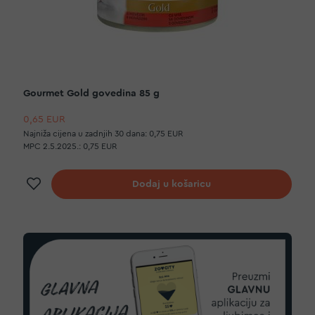
Gourmet Gold govedina 85 g
0,65 EUR
Najniža cijena u zadnjih 30 dana:
0,75 EUR
MPC 2.5.2025.:
0,75 EUR
Dodaj na listu želja
Dodaj u košaricu