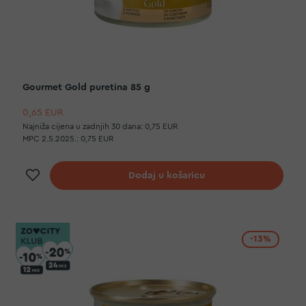
Gourmet Gold puretina 85 g
0,65 EUR
Najniža cijena u zadnjih 30 dana:
0,75 EUR
MPC 2.5.2025.:
0,75 EUR
Dodaj na listu želja
Dodaj u košaricu
-13%