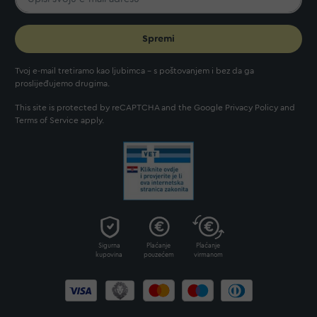
Spremi
Tvoj e-mail tretiramo kao ljubimca - s poštovanjem i bez da ga
proslijeđujemo drugima.
This site is protected by reCAPTCHA and the Google
Privacy Policy
and
Terms of Service
apply.
Sigurna
Plaćanje
Plaćanje
kupovina
pouzećem
virmanom