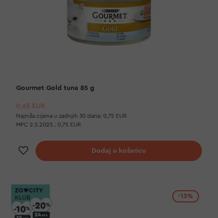
Gourmet Gold tuna 85 g
0,65 EUR
Najniža cijena u zadnjih 30 dana:
0,75 EUR
MPC 2.5.2025.:
0,75 EUR
Dodaj na listu želja
Dodaj u košaricu
-13%