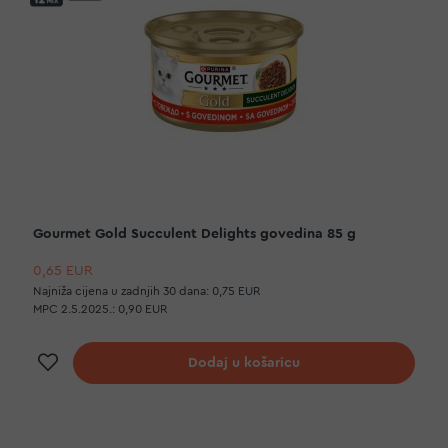
Gourmet Gold Succulent Delights govedina 85 g
0,65 EUR
Najniža cijena u zadnjih 30 dana:
0,75 EUR
MPC 2.5.2025.:
0,90 EUR
Dodaj na listu želja
Dodaj u košaricu