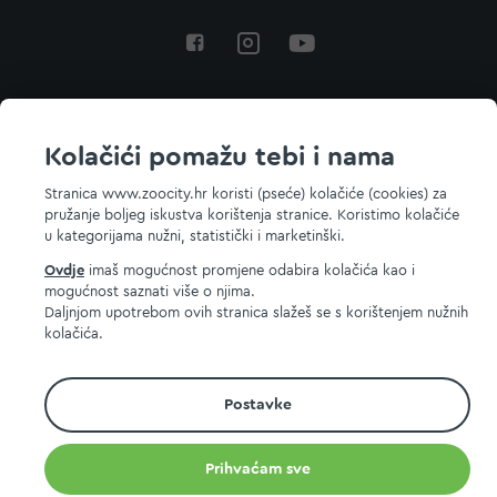
Povratak na vrh
Kolačići pomažu tebi i nama
Stranica www.zoocity.hr koristi (pseće) kolačiće (cookies) za
pružanje boljeg iskustva korištenja stranice. Koristimo kolačiće
© 2026 ZOOCITY. Sva prava zadržana.
u kategorijama nužni, statistički i marketinški.
Ovdje
imaš mogućnost promjene odabira kolačića kao i
mogućnost saznati više o njima.
Daljnjom upotrebom ovih stranica slažeš se s korištenjem nužnih
kolačića.
Postavke
Prihvaćam sve