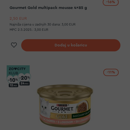
-16%
Gourmet Gold multipack mousse 4x85 g
2,50 EUR
Najniža cijena u zadnjih 30 dana:
3,00 EUR
MPC 2.5.2025.:
3,00 EUR
Dodaj na listu želja
Dodaj u košaricu
-11%