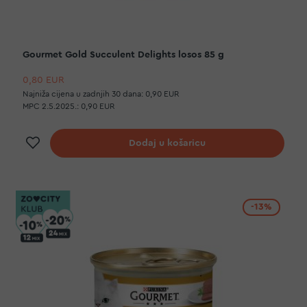
Gourmet Gold Succulent Delights losos 85 g
0,80 EUR
Najniža cijena u zadnjih 30 dana:
0,90 EUR
MPC 2.5.2025.:
0,90 EUR
Dodaj na listu želja
Dodaj u košaricu
-13%