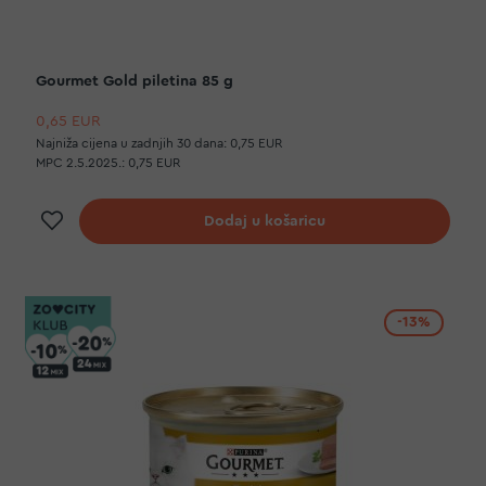
Gourmet Gold piletina 85 g
0,65 EUR
Najniža cijena u zadnjih 30 dana:
0,75 EUR
MPC 2.5.2025.:
0,75 EUR
Dodaj na listu želja
Dodaj u košaricu
-13%