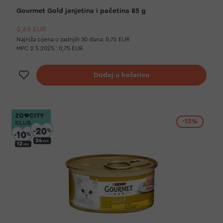
Gourmet Gold janjetina i pačetina 85 g
0,65 EUR
Najniža cijena u zadnjih 30 dana:
0,75 EUR
MPC 2.5.2025.:
0,75 EUR
Dodaj na listu želja
Dodaj u košaricu
-13%