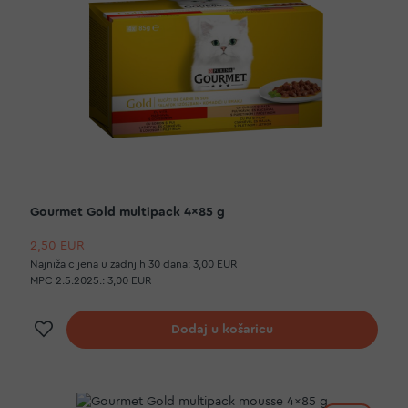
Gourmet Gold multipack 4x85 g
2,50 EUR
Najniža cijena u zadnjih 30 dana:
3,00 EUR
MPC 2.5.2025.:
3,00 EUR
Dodaj na listu želja
Dodaj u košaricu