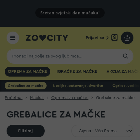
Sretan svjetski dan mačaka!
Prijavi se
Moja k
OPREMA ZA MAČKE
IGRAČKE ZA MAČKE
AKCIJA ZA MAČ
Grebalice za mačke
Nosiljke, putovanje, dvorište
Ogrlice, vodili
Početna
Mačka
Oprema za mačke
Grebalice za mačke
GREBALICE ZA MAČKE
Filtriraj