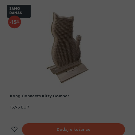
Kong Connects Kitty Comber
15,95 EUR
Dodaj na listu želja
Dodaj u košaricu