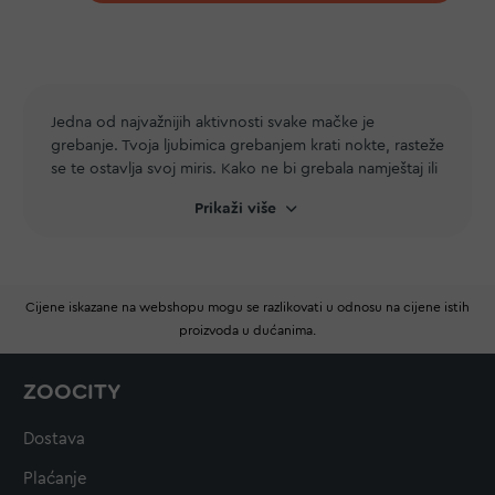
Jedna od najvažnijih aktivnosti svake mačke je
grebanje. Tvoja ljubimica grebanjem krati nokte, rasteže
se te ostavlja svoj miris. Kako ne bi grebala namještaj ili
slične predmete u vašem domu, obavezno joj osiguraj
Prikaži više
grebalicu. Oblik i veličinu grebalice slobodno odaberi
prema svome ukusu, tvojoj ljubimici to neće biti
pretjerano važno. Možeš odabrati neku od
grebalica
do 100 cm visine
,
preko 100 cm visine
ili ostale
Cijene iskazane na webshopu mogu se razlikovati u odnosu na cijene istih
proizvode za grebanje, ovisno koliko prostora imaš.
proizvoda u dućanima.
Brandovi
Trixie
i
Kong
osiguravaju ti velik izbor različitih
grebalica u kojima će tvoja najbolja prijateljica
apsolutno uživati.
ZOOCITY
Dostava
Plaćanje