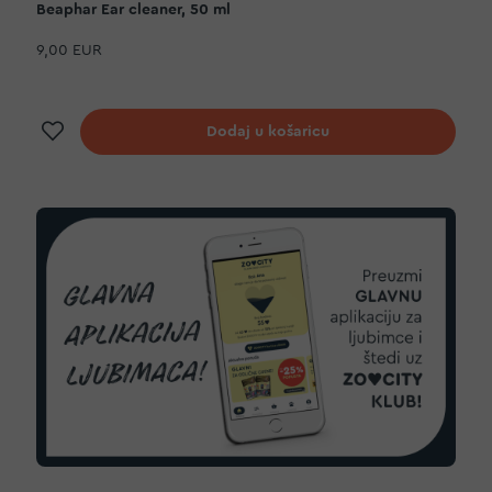
Beaphar Ear cleaner, 50 ml
9,00 EUR
Dodaj na listu želja
Dodaj u košaricu