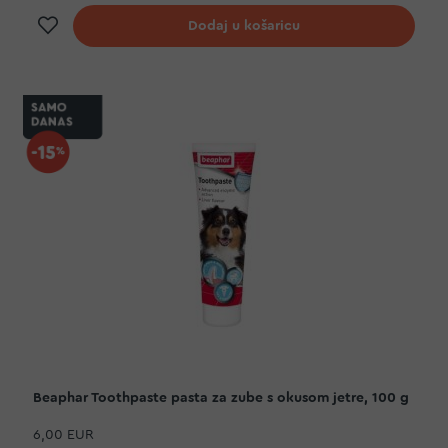
Dodaj na listu želja
Dodaj u košaricu
Beaphar Toothpaste pasta za zube s okusom jetre, 100 g
6,00 EUR