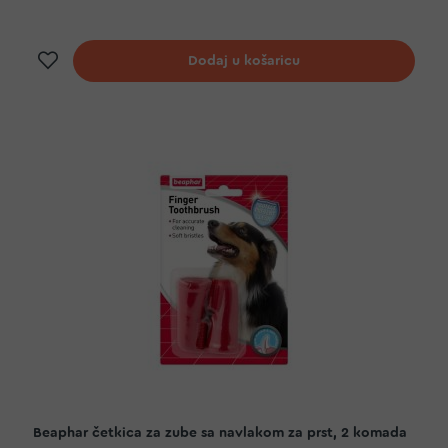
Dodaj na listu želja
Dodaj u košaricu
Beaphar četkica za zube sa navlakom za prst, 2 komada