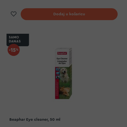
Dodaj na listu želja
Dodaj u košaricu
Beaphar Eye cleaner, 50 ml