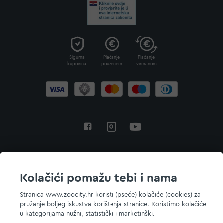
Sigurna
Plaćanje
Plaćanje
kupovina
pouzećem
virmanom
Povratak na vrh
Kolačići pomažu tebi i nama
Stranica www.zoocity.hr koristi (pseće) kolačiće (cookies) za
pružanje boljeg iskustva korištenja stranice. Koristimo kolačiće
© 2026 ZOOCITY. Sva prava zadržana.
u kategorijama nužni, statistički i marketinški.