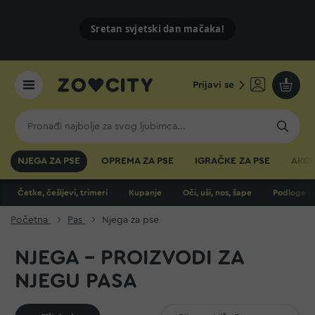
Sretan svjetski dan mačaka!
Prijavi se
Moja k
NJEGA ZA PSE
OPREMA ZA PSE
IGRAČKE ZA PSE
AKCI
Četke, češljevi, trimeri
Kupanje
Oči, uši, nos, šape
Podloge i 
Početna
Pas
Njega za pse
NJEGA - PROIZVODI ZA
NJEGU PASA