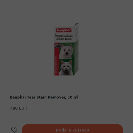
Beaphar Tear Stain Remover, 50 ml
7,80 EUR
Dodaj na listu želja
Dodaj u košaricu