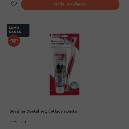
Dodaj na listu želja
Dodaj u košaricu
Beaphar Dental set, četkica i pasta
9,95 EUR