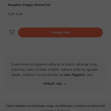
Beaphar Puppy dental kit
9,20 EUR
Dodaj na listu želja
Saznaj više
Svakodnevna higijena važna je za dobro zdravlje tvog
ljubimca. Kako bi imao snažne i zdrave zube te ugodan
zadah, odaberi mu proizvode za
usnu higijenu
. Isto
tako obrati pažnju da su
oči, uši, nos i šape
tvog
Prikaži više
najboljeg prijatelja uvijek uredne i čiste. Kod čišćenja
šapa i krzna svakako ti mogu pomoći
vlažne maramice
.
A ako se tvoj ljubimac jako zamazao, odaberi mu
šampon
i
regenerator
kako bi vratio svoj stari sjaj. Ako
Cijene iskazane na webshopu mogu se razlikovati u odnosu na cijene istih
je tvoj ljubimac štene, od velike pomoći će ti biti
proizvoda u dućanima.