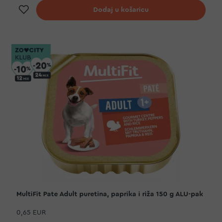
Dodaj na listu želja
Dodaj u košaricu
MultiFit Pate Adult puretina, paprika i riža 150 g ALU-pak
0,65 EUR