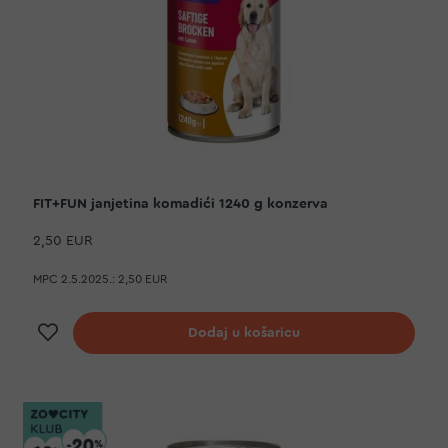
FIT+FUN janjetina komadići 1240 g konzerva
2,50 EUR
MPC 2.5.2025.:
2,50 EUR
Dodaj na listu želja
Dodaj u košaricu