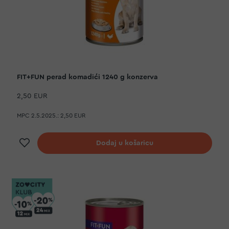
FIT+FUN perad komadići 1240 g konzerva
2,50 EUR
MPC 2.5.2025.:
2,50 EUR
Dodaj na listu želja
Dodaj u košaricu