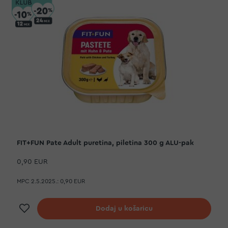
FIT+FUN Pate Adult puretina, piletina 300 g ALU-pak
0,90 EUR
MPC 2.5.2025.:
0,90 EUR
Dodaj na listu želja
Dodaj u košaricu