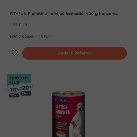
FIT+FUN P piletina i divljač komadići 400 g konzerva
1,25 EUR
MPC 2.5.2025.:
1,25 EUR
Dodaj na listu želja
Dodaj u košaricu