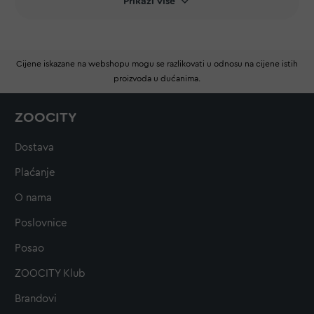
Prikaži više
Cijene iskazane na webshopu mogu se razlikovati u odnosu na cijene istih
proizvoda u dućanima.
ZOOCITY
Dostava
Plaćanje
O nama
Poslovnice
Posao
ZOOCITY Klub
Brandovi