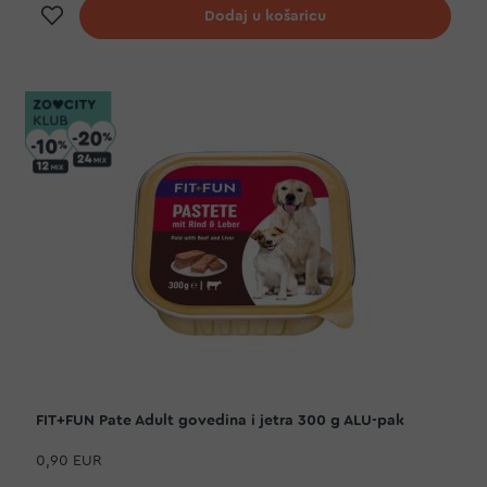
Dodaj na listu želja
Dodaj u košaricu
FIT+FUN Pate Adult govedina i jetra 300 g ALU-pak
0,90 EUR