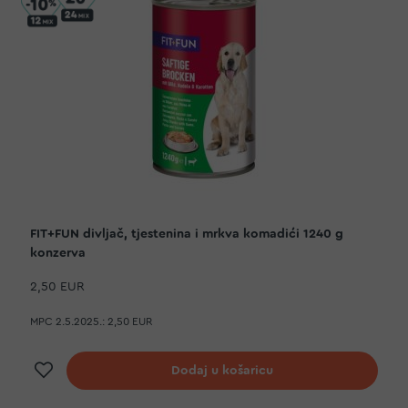
FIT+FUN divljač, tjestenina i mrkva komadići 1240 g
konzerva
2,50 EUR
MPC 2.5.2025.:
2,50 EUR
Dodaj na listu želja
Dodaj u košaricu