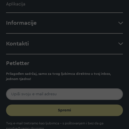
Aplikacija
Informacije
Kontakti
Petletter
Prilagođen sadržaj, samo za tvog ljubimca direktno u tvoj inbox,
jednom tjedno!
Spremi
Tvoj e-mail tretiramo kao ljubimca - s poštovanjem i bez da ga
proslijeđujemo drugima.