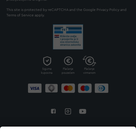
This site is protected by reCAPTCHA and the Google
Privacy Policy
and
Terms of Service
apply.
Sigurna
Plaćanje
Plaćanje
kupovina
pouzećem
virmanom
Povratak na vrh