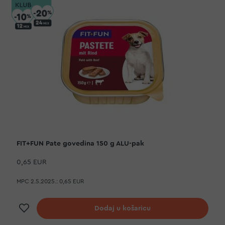
FIT+FUN Pate govedina 150 g ALU-pak
0,65 EUR
MPC 2.5.2025.:
0,65 EUR
Dodaj na listu želja
Dodaj u košaricu