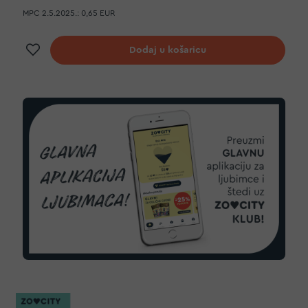
MPC 2.5.2025.:
0,65 EUR
Dodaj na listu želja
Dodaj u košaricu