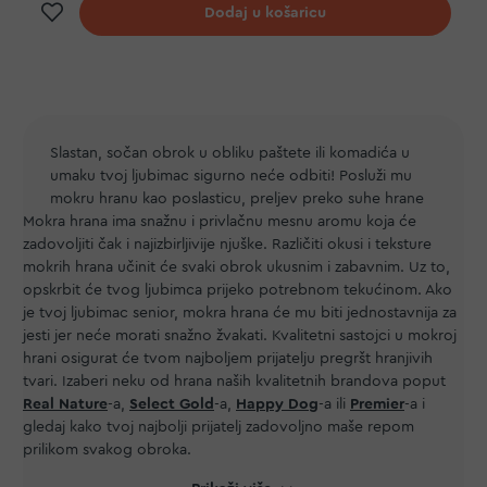
Dodaj na listu želja
Dodaj u košaricu
Slastan, sočan obrok u obliku paštete ili komadića u
umaku tvoj ljubimac sigurno neće odbiti! Posluži mu
mokru hranu kao poslasticu, preljev preko suhe hrane
Mokra hrana ima snažnu i privlačnu mesnu aromu koja će
ili kao samostalni obrok. Koju god opciju odabereš,
zadovoljiti čak i najizbirljivije njuške. Različiti okusi i teksture
tvoj najbolji prijatelj će uživati u mnoštvu okusa i
mokrih hrana učinit će svaki obrok ukusnim i zabavnim. Uz to,
tekstura koje možeš pronaći na ovim stanicama.
opskrbit će tvog ljubimca prijeko potrebnom tekućinom. Ako
je tvoj ljubimac senior, mokra hrana će mu biti jednostavnija za
jesti jer neće morati snažno žvakati. Kvalitetni sastojci u mokroj
hrani osigurat će tvom najboljem prijatelju pregršt hranjivih
tvari. Izaberi neku od hrana naših kvalitetnih brandova poput
Real Nature
-a,
Select Gold
-a,
Happy Dog
-a ili
Premier
-a i
gledaj kako tvoj najbolji prijatelj zadovoljno maše repom
prilikom svakog obroka.