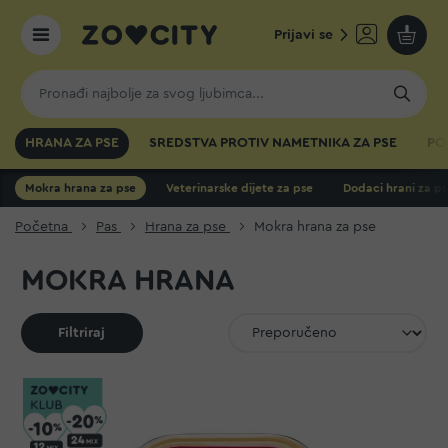
Prijavi se
Moja k
HRANA ZA PSE
SREDSTVA PROTIV NAMETNIKA ZA PSE
PO
Mokra hrana za pse
Veterinarske dijete za pse
Dodaci hrani za p
Početna
Pas
Hrana za pse
Mokra hrana za pse
MOKRA HRANA
Filtriraj