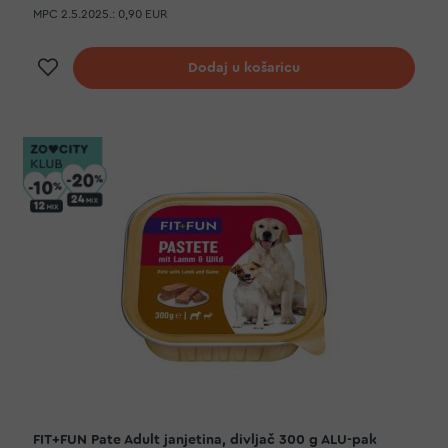
MPC 2.5.2025.:
0,90 EUR
Dodaj na listu želja
Dodaj u košaricu
FIT+FUN Pate Adult janjetina, divljač 300 g ALU-pak