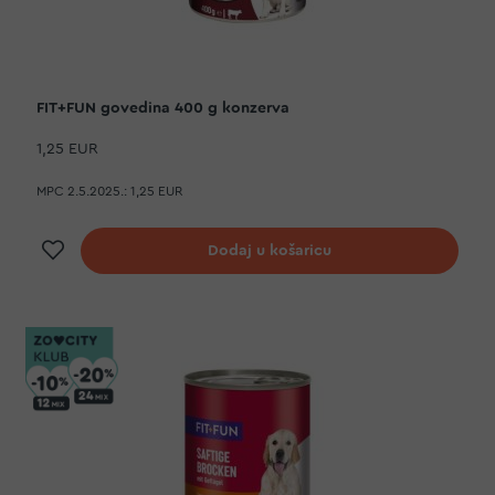
FIT+FUN govedina 400 g konzerva
1,25 EUR
MPC 2.5.2025.:
1,25 EUR
Dodaj na listu želja
Dodaj u košaricu