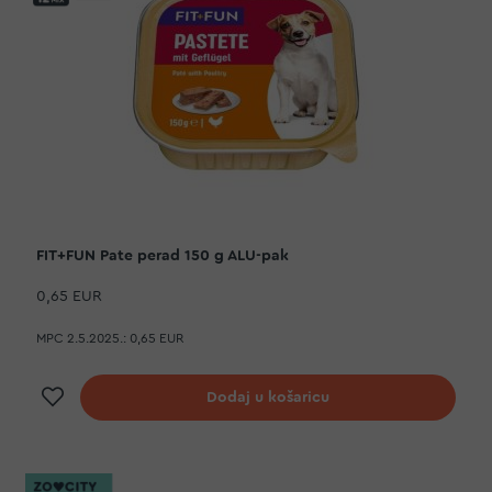
FIT+FUN Pate perad 150 g ALU-pak
0,65 EUR
MPC 2.5.2025.:
0,65 EUR
Dodaj na listu želja
Dodaj u košaricu