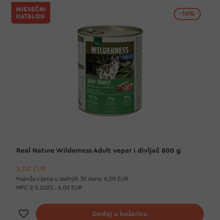
-16%
Real Nature Wilderness Adult vepar i divljač 800 g
5,00 EUR
Najniža cijena u zadnjih 30 dana:
6,00 EUR
MPC 2.5.2025.:
6,00 EUR
Dodaj na listu želja
Dodaj u košaricu