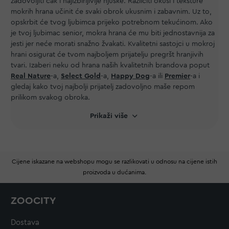
zadovoljiti čak i najizbirljivije njuške. Različiti okusi i teksture
tvoj najbolji prijatelj će uživati u mnoštvu okusa i
mokrih hrana učinit će svaki obrok ukusnim i zabavnim. Uz to,
tekstura koje možeš pronaći na ovim stanicama.
opskrbit će tvog ljubimca prijeko potrebnom tekućinom. Ako
je tvoj ljubimac senior, mokra hrana će mu biti jednostavnija za
jesti jer neće morati snažno žvakati. Kvalitetni sastojci u mokroj
hrani osigurat će tvom najboljem prijatelju pregršt hranjivih
tvari. Izaberi neku od hrana naših kvalitetnih brandova poput
Real Nature
-a,
Select Gold
-a,
Happy Dog
-a ili
Premier
-a i
gledaj kako tvoj najbolji prijatelj zadovoljno maše repom
prilikom svakog obroka.
Prikaži više
Cijene iskazane na webshopu mogu se razlikovati u odnosu na cijene istih
proizvoda u dućanima.
ZOOCITY
Dostava