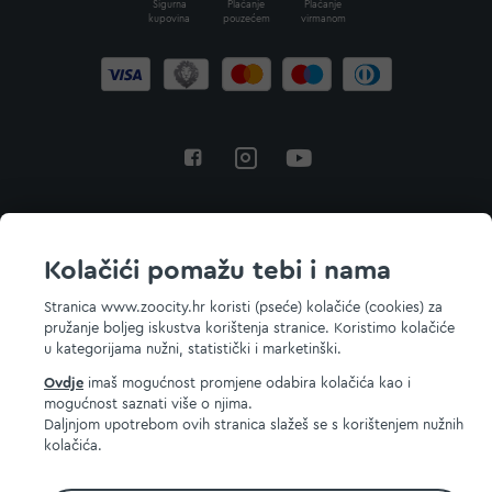
Sigurna
Plaćanje
Plaćanje
kupovina
pouzećem
virmanom
Povratak na vrh
Kolačići pomažu tebi i nama
Stranica www.zoocity.hr koristi (pseće) kolačiće (cookies) za
pružanje boljeg iskustva korištenja stranice. Koristimo kolačiće
© 2026 ZOOCITY. Sva prava zadržana.
u kategorijama nužni, statistički i marketinški.
Ovdje
imaš mogućnost promjene odabira kolačića kao i
mogućnost saznati više o njima.
Daljnjom upotrebom ovih stranica slažeš se s korištenjem nužnih
kolačića.