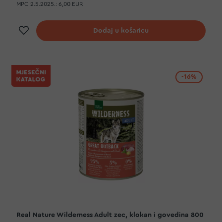
MPC 2.5.2025.:
6,00 EUR
Dodaj na listu želja
Dodaj u košaricu
-16%
Real Nature Wilderness Adult zec, klokan i govedina 800