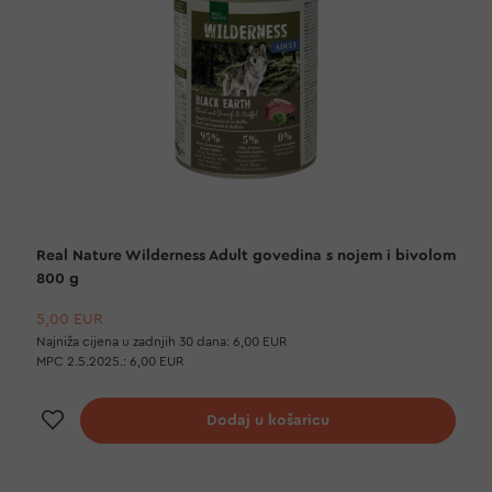
Real Nature Wilderness Adult govedina s nojem i bivolom
800 g
5,00 EUR
Najniža cijena u zadnjih 30 dana:
6,00 EUR
MPC 2.5.2025.:
6,00 EUR
Dodaj na listu želja
Dodaj u košaricu