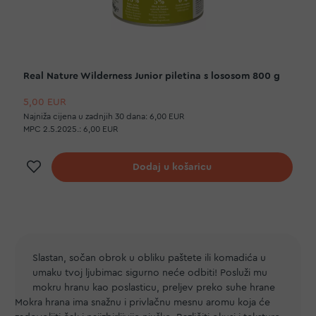
Real Nature Wilderness Junior piletina s lososom 800 g
5,00 EUR
Najniža cijena u zadnjih 30 dana:
6,00 EUR
MPC 2.5.2025.:
6,00 EUR
Dodaj na listu želja
Dodaj u košaricu
Slastan, sočan obrok u obliku paštete ili komadića u
umaku tvoj ljubimac sigurno neće odbiti! Posluži mu
mokru hranu kao poslasticu, preljev preko suhe hrane
Mokra hrana ima snažnu i privlačnu mesnu aromu koja će
ili kao samostalni obrok. Koju god opciju odabereš,