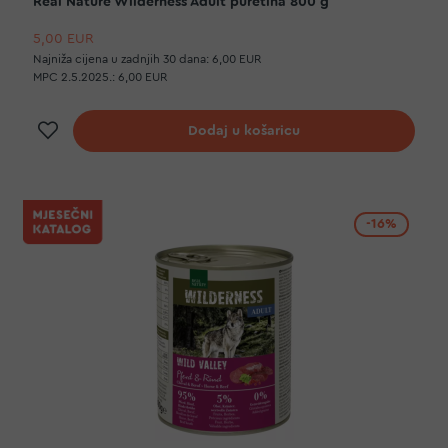
Real Nature Wilderness Adult puretina 800 g
5,00 EUR
Najniža cijena u zadnjih 30 dana:
6,00 EUR
MPC 2.5.2025.:
6,00 EUR
Dodaj na listu želja
Dodaj u košaricu
-16%