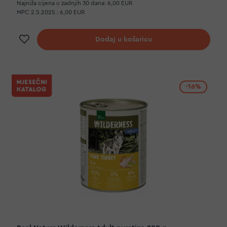
Najniža cijena u zadnjih 30 dana:
6,00 EUR
MPC 2.5.2025.:
6,00 EUR
Dodaj na listu želja
Dodaj u košaricu
-16%