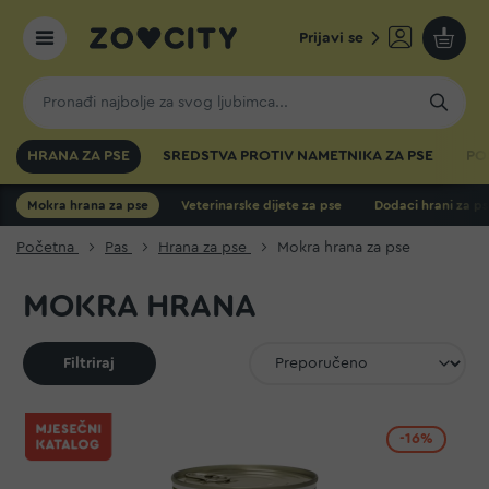
Prijavi se
Moja k
HRANA ZA PSE
SREDSTVA PROTIV NAMETNIKA ZA PSE
PO
Mokra hrana za pse
Veterinarske dijete za pse
Dodaci hrani za p
Početna
Pas
Hrana za pse
Mokra hrana za pse
MOKRA HRANA
Filtriraj
-16%