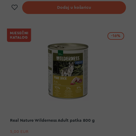
Dodaj na listu želja
Dodaj u košaricu
-16%
Real Nature Wilderness Adult patka 800 g
5,00 EUR