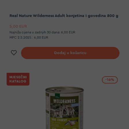
Real Nature Wilderness Adult konjetina i govedina 800 g
5,00 EUR
Najniža cijena u zadnjih 30 dana:
6,00 EUR
MPC 2.5.2025.:
6,00 EUR
Dodaj na listu želja
Dodaj u košaricu
-16%