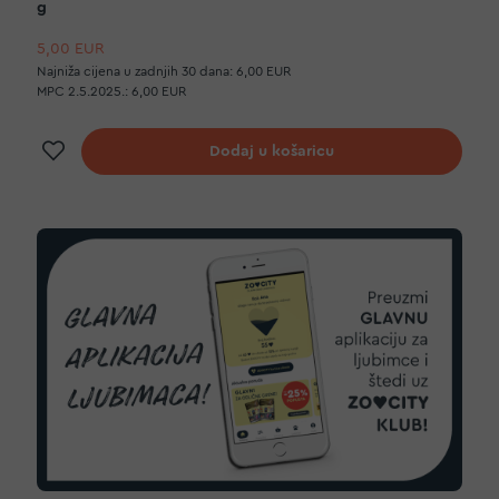
g
5,00 EUR
Najniža cijena u zadnjih 30 dana:
6,00 EUR
MPC 2.5.2025.:
6,00 EUR
Dodaj na listu želja
Dodaj u košaricu