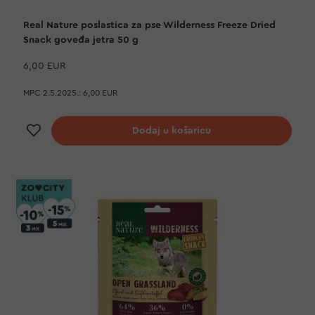
Real Nature poslastica za pse Wilderness Freeze Dried
Snack goveđa jetra 50 g
6,00 EUR
MPC 2.5.2025.:
6,00 EUR
Dodaj na listu želja
Dodaj u košaricu