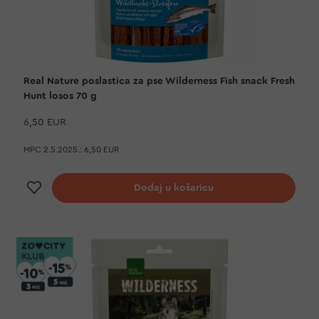
Real Nature poslastica za pse Wilderness Fish snack Fresh
Hunt losos 70 g
6,50 EUR
MPC 2.5.2025.:
6,50 EUR
Dodaj na listu želja
Dodaj u košaricu