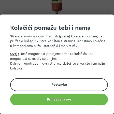
Kolačići pomažu tebi i nama
Real Nature poslastica za pse Snack Roll
janjetina,govedina i perad 80 g
Stranica www.zoocity.hr koristi (pseće) kolačiće (cookies) za
pružanje boljeg iskustva korištenja stranice. Koristimo kolačiće
2,20 EUR
u kategorijama nužni, statistički i marketinški.
MPC 2.5.2025.:
2,20 EUR
Ovdje
imaš mogućnost promjene odabira kolačića kao i
mogućnost saznati više o njima.
Dodaj na listu želja
Daljnjom upotrebom ovih stranica slažeš se s korištenjem nužnih
Dodaj u košaricu
kolačića.
Postavke
Prihvaćam sve
Imaš pitanje?