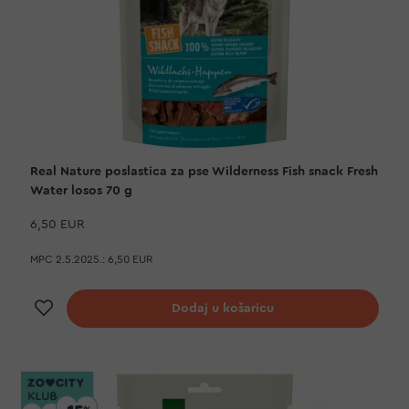
Real Nature poslastica za pse Wilderness Fish snack Fresh
Water losos 70 g
6,50 EUR
MPC 2.5.2025.:
6,50 EUR
Dodaj na listu želja
Dodaj u košaricu