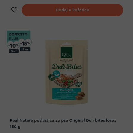
Dodaj na listu želja
Dodaj u košaricu
Real Nature poslastica za pse Original Deli bites losos
150 g