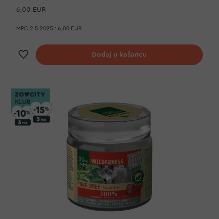
6,00 EUR
MPC 2.5.2025.:
6,00 EUR
Dodaj na listu želja
Dodaj u košaricu