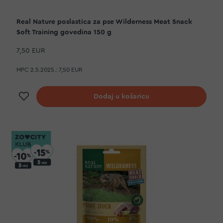
Real Nature poslastica za pse Wilderness Meat Snack
Soft Training govedina 150 g
7,50 EUR
MPC 2.5.2025.:
7,50 EUR
Dodaj na listu želja
Dodaj u košaricu