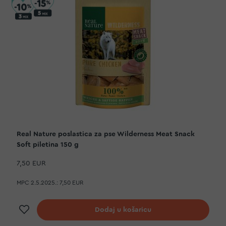
Real Nature poslastica za pse Wilderness Meat Snack
Soft piletina 150 g
7,50 EUR
MPC 2.5.2025.:
7,50 EUR
Dodaj na listu želja
Dodaj u košaricu