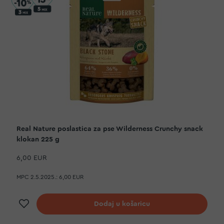
Real Nature poslastica za pse Wilderness Crunchy snack
klokan 225 g
6,00 EUR
MPC 2.5.2025.:
6,00 EUR
Dodaj na listu želja
Dodaj u košaricu