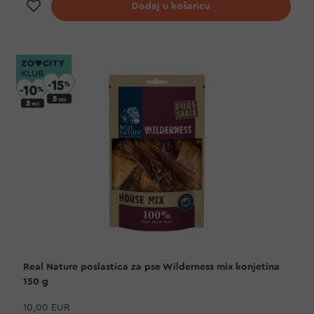
Dodaj na listu želja
Dodaj u košaricu
Real Nature poslastica za pse Wilderness mix konjetina
150 g
10,00 EUR