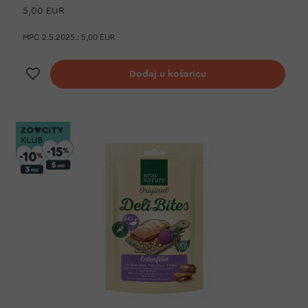
5,00 EUR
MPC 2.5.2025.:
5,00 EUR
Dodaj na listu želja
Dodaj u košaricu