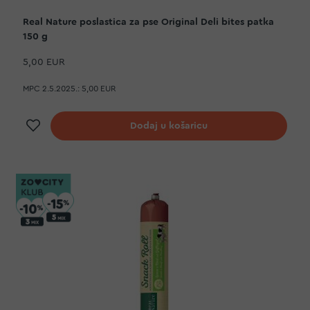
Real Nature poslastica za pse Original Deli bites patka
150 g
5,00 EUR
MPC 2.5.2025.:
5,00 EUR
Dodaj na listu želja
Dodaj u košaricu