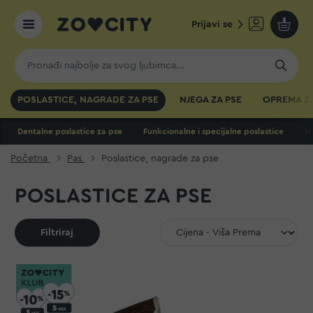
Prijavi se
Moja k
POSLASTICE, NAGRADE ZA PSE
NJEGA ZA PSE
OPREMA ZA
Dentalne poslastice za pse
Funkcionalne i specijalne poslastice
N
Početna
Pas
Poslastice, nagrade za pse
POSLASTICE ZA PSE
Filtriraj