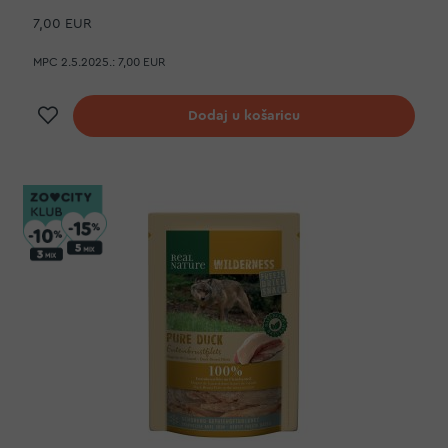
7,00 EUR
MPC 2.5.2025.:
7,00 EUR
Dodaj na listu želja
Dodaj u košaricu