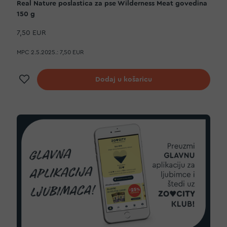
Real Nature poslastica za pse Wilderness Meat govedina
150 g
7,50 EUR
MPC 2.5.2025.:
7,50 EUR
Dodaj na listu želja
Dodaj u košaricu