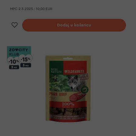
MPC 2.5.2025.:
10,00 EUR
Dodaj na listu želja
Dodaj u košaricu