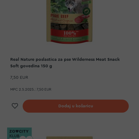
Real Nature poslastica za pse Wilderness Meat Snack
Soft govedina 150 g
7,50 EUR
MPC 2.5.2025.:
7,50 EUR
Dodaj na listu želja
Dodaj u košaricu