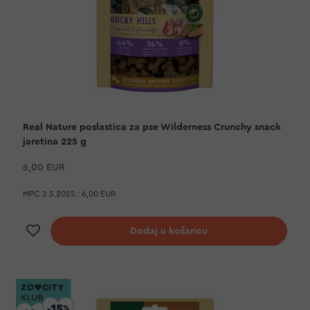
Real Nature poslastica za pse Wilderness Crunchy snack
jaretina 225 g
6,00 EUR
MPC 2.5.2025.:
6,00 EUR
Dodaj na listu želja
Dodaj u košaricu