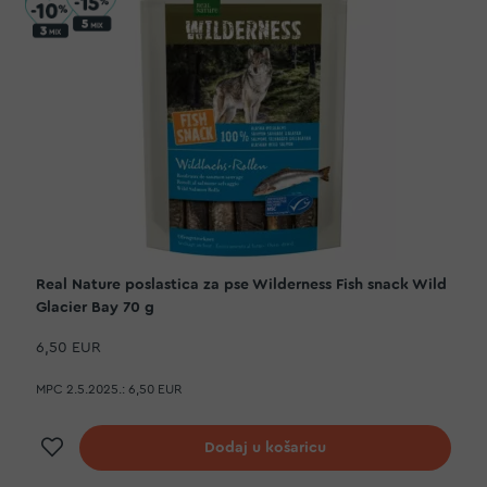
Real Nature poslastica za pse Wilderness Fish snack Wild
Glacier Bay 70 g
6,50 EUR
MPC 2.5.2025.:
6,50 EUR
Dodaj na listu želja
Dodaj u košaricu