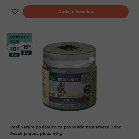
Dodaj na listu želja
Dodaj u košaricu
Real Nature poslastica za pse Wilderness Freeze Dried
Snack janjeća pluća 40 g