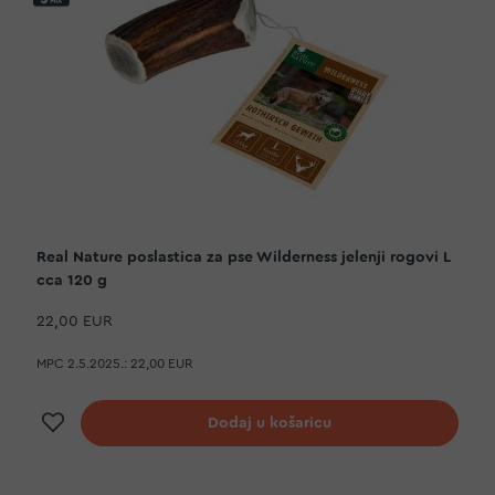
Real Nature poslastica za pse Wilderness jelenji rogovi L
cca 120 g
22,00 EUR
MPC 2.5.2025.:
22,00 EUR
Dodaj na listu želja
Dodaj u košaricu