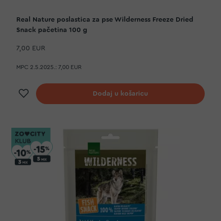
Real Nature poslastica za pse Wilderness Freeze Dried
Snack pačetina 100 g
7,00 EUR
MPC 2.5.2025.:
7,00 EUR
Dodaj na listu želja
Dodaj u košaricu