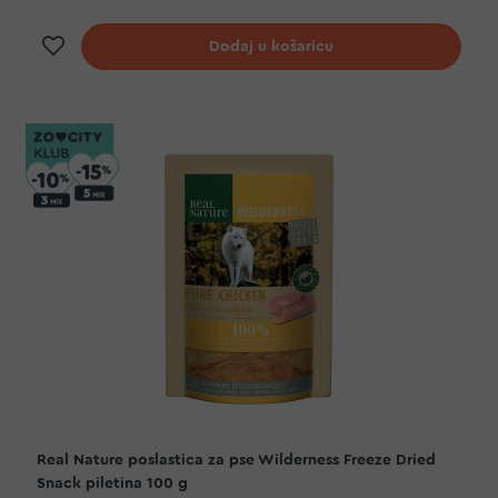
Dodaj na listu želja
Dodaj u košaricu
Real Nature poslastica za pse Wilderness Freeze Dried
Snack piletina 100 g