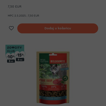
7,50 EUR
MPC 2.5.2025.:
7,50 EUR
Dodaj na listu želja
Dodaj u košaricu