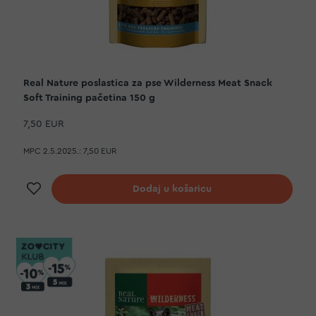
Real Nature poslastica za pse Wilderness Meat Snack
Soft Training pačetina 150 g
7,50 EUR
MPC 2.5.2025.:
7,50 EUR
Dodaj na listu želja
Dodaj u košaricu