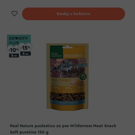
Dodaj na listu želja
Dodaj u košaricu
Real Nature poslastica za pse Wilderness Meat Snack
Soft puretina 150 g