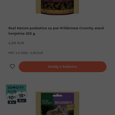
Real Nature poslastica za pse Wilderness Crunchy snack
konjetina 225 g
6,00 EUR
MPC 2.5.2025.:
6,00 EUR
Dodaj na listu želja
Dodaj u košaricu