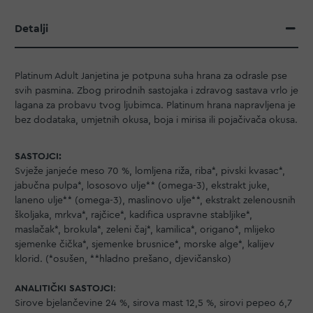
Detalji
Platinum Adult Janjetina je potpuna suha hrana za odrasle pse
svih pasmina. Zbog prirodnih sastojaka i zdravog sastava vrlo je
lagana za probavu tvog ljubimca. Platinum hrana napravljena je
bez dodataka, umjetnih okusa, boja i mirisa ili pojačivača okusa.
SASTOJCI:
Svježe janjeće meso 70 %, lomljena riža, riba*, pivski kvasac*,
jabučna pulpa*, lososovo ulje** (omega-3), ekstrakt juke,
laneno ulje** (omega-3), maslinovo ulje**, ekstrakt zelenousnih
školjaka, mrkva*, rajčice*, kadifica uspravne stabljike*,
maslačak*, brokula*, zeleni čaj*, kamilica*, origano*, mlijeko
sjemenke čička*, sjemenke brusnice*, morske alge*, kalijev
klorid. (*osušen, **hladno prešano, djevičansko)
ANALITIČKI SASTOJCI
:
Sirove bjelančevine 24 %, sirova mast 12,5 %, sirovi pepeo 6,7