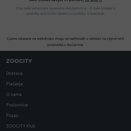
Ako trebaš savjet ili pomoć,
tu smo :)
Pitaj naše veterinare za savjete oko ljubimca... Ili naše kolege iz
podrške za bilo što vezano uz pošiljku ili plaćanje.
Cijene iskazane na webshopu mogu se razlikovati u odnosu na cijene istih
proizvoda u dućanima.
ZOOCITY
Dostava
Plaćanje
O nama
Poslovnice
Posao
ZOOCITY Klub