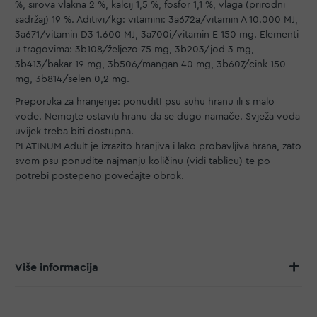
%, sirova vlakna 2 %, kalcij 1,5 %, fosfor 1,1 %, vlaga (prirodni
sadržaj) 19 %. Aditivi/kg: vitamini: 3a672a/vitamin A 10.000 MJ,
3a671/vitamin D3 1.600 MJ, 3a700i/vitamin E 150 mg. Elementi
u tragovima: 3b108/željezo 75 mg, 3b203/jod 3 mg,
3b413/bakar 19 mg, 3b506/mangan 40 mg, 3b607/cink 150
mg, 3b814/selen 0,2 mg.
Preporuka za hranjenje: ponuditI psu suhu hranu ili s malo
vode. Nemojte ostaviti hranu da se dugo namače. Svježa voda
uvijek treba biti dostupna.
PLATINUM Adult je izrazito hranjiva i lako probavljiva hrana, zato
svom psu ponudite najmanju količinu (vidi tablicu) te po
potrebi postepeno povećajte obrok.
Više informacija