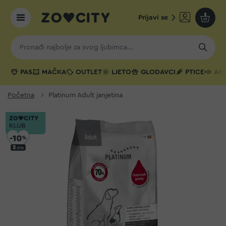
Prijavi se
Moja k
PAS
MAČKA
OUTLET
LJETO
GLODAVCI
PTICE
AKV
Početna
Platinum Adult janjetina