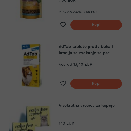
7,50 EUR
MPC 2.5.2025.:
7,50 EUR
Dodaj na listu želja
Kupi
AdTab tablete protiv buha i
krpelja za žvakanje za pse
Već od
13,40 EUR
Dodaj na listu želja
Kupi
Višekratna vrećica za kupnju
1,10 EUR