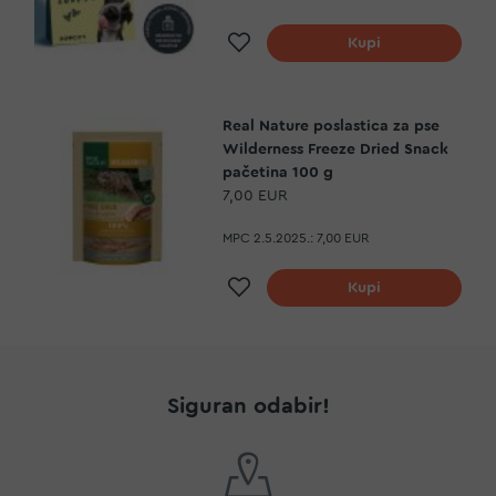
Dodaj na listu želja
Kupi
Real Nature poslastica za pse
Wilderness Freeze Dried Snack
pačetina 100 g
7,00 EUR
MPC 2.5.2025.:
7,00 EUR
Dodaj na listu želja
Kupi
Siguran odabir!