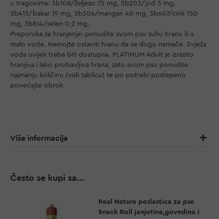
u tragovima: 3b108/željezo 75 mg, 3b203/jod 3 mg,
3b413/bakar 19 mg, 3b506/mangan 40 mg, 3b607/cink 150
mg, 3b814/selen 0,2 mg.
Preporuka za hranjenje: ponudite svom psu suhu hranu ili s
malo vode. Nemojte ostaviti hranu da se dugo namače. Svježa
voda uvijek treba biti dostupna. PLATINUM Adult je izrazito
hranjiva i lako probavljiva hrana, zato svom psu ponudite
najmanju količinu (vidi tablicu) te po potrebi postepeno
povećajte obrok.
Više informacija
Često se kupi sa...
Real Nature poslastica za pse
Snack Roll janjetina,govedina i