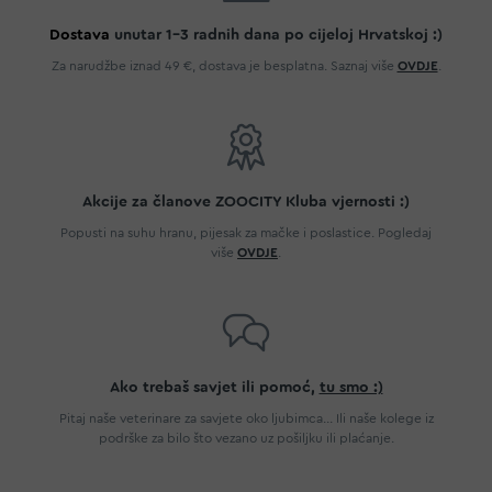
Dostava
unutar 1-3 radnih dana po cijeloj Hrvatskoj :)
Za narudžbe iznad 49 €, dostava je besplatna. Saznaj više
OVDJE
.
Akcije za članove ZOOCITY Kluba vjernosti :)
Popusti na suhu hranu, pijesak za mačke i poslastice. Pogledaj
više
OVDJE
.
Ako trebaš savjet ili pomoć,
tu smo :)
Pitaj naše veterinare za savjete oko ljubimca... Ili naše kolege iz
podrške za bilo što vezano uz pošiljku ili plaćanje.