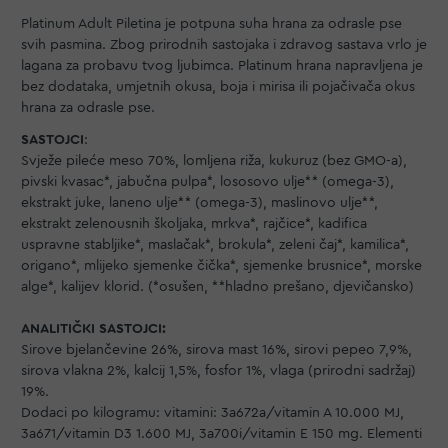
Platinum Adult Piletina je potpuna suha hrana za odrasle pse
svih pasmina. Zbog prirodnih sastojaka i zdravog sastava vrlo je
lagana za probavu tvog ljubimca. Platinum hrana napravljena je
bez dodataka, umjetnih okusa, boja i mirisa ili pojačivača okus
hrana za odrasle pse.
SASTOJCI
:
Svježe pileće meso 70%, lomljena riža, kukuruz (bez GMO-a),
pivski kvasac*, jabučna pulpa*, lososovo ulje** (omega-3),
ekstrakt juke, laneno ulje** (omega-3), maslinovo ulje**,
ekstrakt zelenousnih školjaka, mrkva*, rajčice*, kadifica
uspravne stabljike*, maslačak*, brokula*, zeleni čaj*, kamilica*,
origano*, mlijeko sjemenke čička*, sjemenke brusnice*, morske
alge*, kalijev klorid. (*osušen, **hladno prešano, djevičansko)
ANALITIČKI SASTOJCI:
Sirove bjelančevine 26%, sirova mast 16%, sirovi pepeo 7,9%,
sirova vlakna 2%, kalcij 1,5%, fosfor 1%, vlaga (prirodni sadržaj)
19%.
Dodaci po kilogramu: vitamini: 3a672a/vitamin A 10.000 MJ,
3a671/vitamin D3 1.600 MJ, 3a700i/vitamin E 150 mg. Elementi