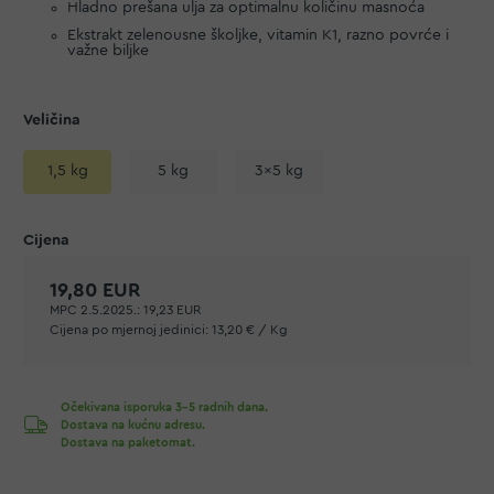
Hladno prešana ulja za optimalnu količinu masnoća
Ekstrakt zelenousne školjke, vitamin K1, razno povrće i
važne biljke
Veličina
1,5 kg
5 kg
3x5 kg
19,80 EUR
MPC 2.5.2025.:
19,23 EUR
Cijena po mjernoj jedinici:
13,20 € / Kg
Očekivana isporuka 3-5 radnih dana.
Dostava na kućnu adresu.
Dostava na paketomat.