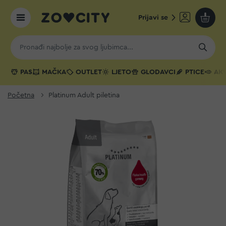
Prijavi se
Moja k
PAS
MAČKA
OUTLET
LJETO
GLODAVCI
PTICE
AKV
Početna
Platinum Adult piletina