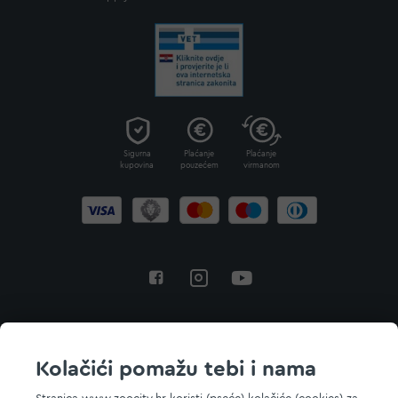
Sigurna
Plaćanje
Plaćanje
kupovina
pouzećem
virmanom
Povratak na vrh
Kolačići pomažu tebi i nama