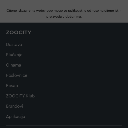
Cijene iskazane na webshopu mogu se razlikovati u odnosu na cijene istih
proizvoda u dućanima.
ZOOCITY
Dostava
Plaćanje
O nama
Poslovnice
Posao
ZOOCITY Klub
Brandovi
Aplikacija