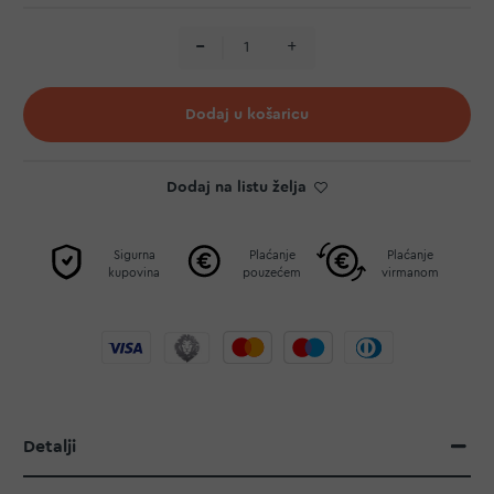
Dodaj u košaricu
Dodaj na listu želja
Sigurna
Plaćanje
Plaćanje
kupovina
pouzećem
virmanom
Detalji