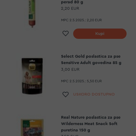
perad 80 g
2,20 EUR
MPC 2.5.2025.:
2,20 EUR
Dodaj na listu želja
Kupi
Select Gold poslastica za pse
Sensitive Adult govedina 85 g
3,00 EUR
MPC 2.5.2025.:
5,50 EUR
Dodaj na listu želja
USKORO DOSTUPNO
Real Nature poslastica za pse
Wilderness Meat Snack Soft
puretina 150 g