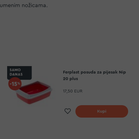
i gumenim nožicama.
Ferplast posuda za pijesak Nip
20 plus
17,50 EUR
Dodaj na listu želja
Kupi