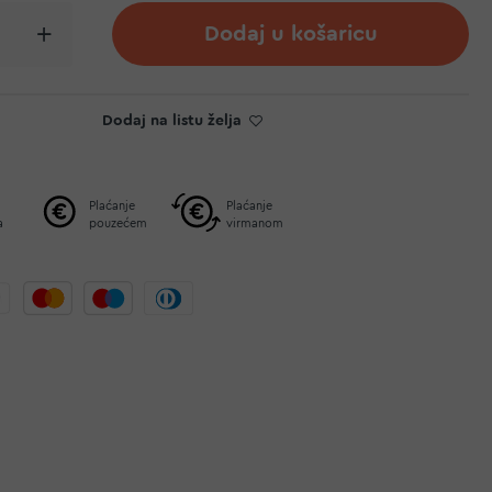
Dodaj u košaricu
Dodaj na listu želja
Plaćanje
Plaćanje
a
pouzećem
virmanom