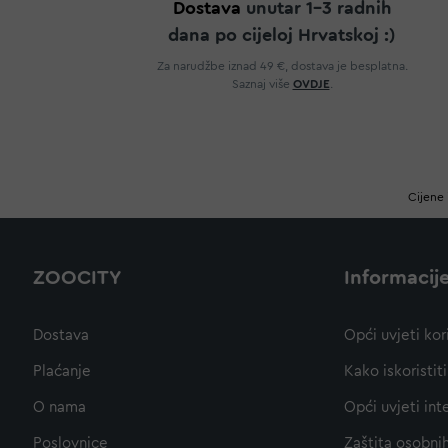
Dostava
unutar 1-3 radnih
dana po cijeloj Hrvatskoj :)
Za narudžbe iznad 49 €, dostava je besplatna.
Saznaj više
OVDJE
.
Cijene 
ZOOCITY
Informacij
Dostava
Opći uvjeti kor
Plaćanje
Kako iskoristi
O nama
Opći uvjeti int
Poslovnice
Zaštita osobni