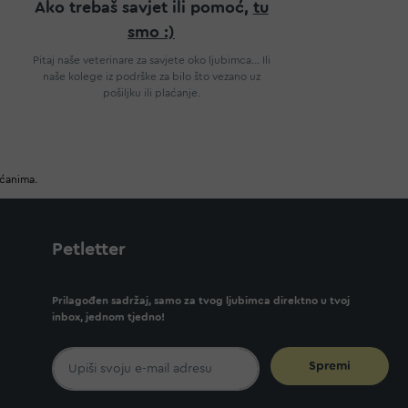
Ako trebaš savjet ili pomoć,
tu
smo :)
Pitaj naše veterinare za savjete oko ljubimca... Ili
naše kolege iz podrške za bilo što vezano uz
pošiljku ili plaćanje.
ućanima.
Petletter
Prilagođen sadržaj, samo za tvog ljubimca direktno u tvoj
inbox, jednom tjedno!
Spremi