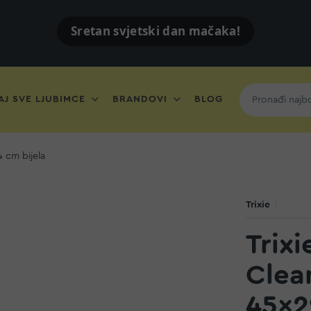
Sretan svjetski dan mačaka!
J SVE LJUBIMCE
BRANDOVI
BLOG
 cm bijela
Trixie
Trixi
Clea
45×2