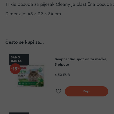
Trixie posuda za pijesak Cleany je plastična posuda
Dimenzije: 45 x 29 x 54 cm
Često se kupi sa...
Beaphar Bio spot on za mačke,
3 pipete
6,50 EUR
Dodaj na listu želj
Kupi