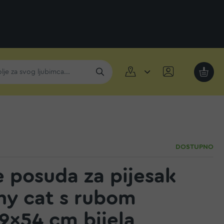
Moja k
DOSTUPNO
e posuda za pijesak
ny cat s rubom
9×54 cm bijela