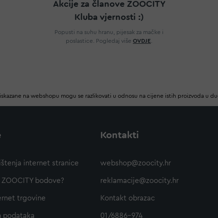
Akcije za članove ZOOCITY
Kluba vjernosti :)
Popusti na suhu hranu, pijesak za mačke i
poslastice. Pogledaj više
OVDJE
.
iskazane na webshopu mogu se razlikovati u odnosu na cijene istih proizvoda u d
e
Kontakti
ištenja internet stranice
webshop@zoocity.hr
ti ZOOCITY bodove?
reklamacije@zoocity.hr
ernet trgovine
Kontakt obrazac
h podataka
01/6886-974