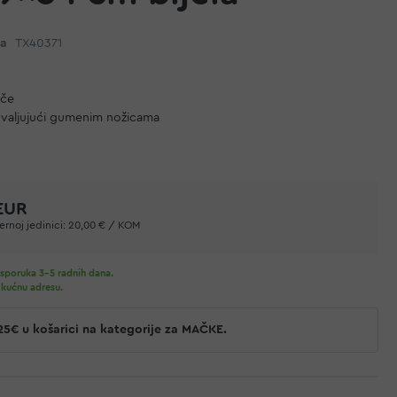
da
TX40371
pče
hvaljujući gumenim nožicama
EUR
rnoj jedinici:
20,00 € / KOM
sporuka 3-5 radnih dana.
 kućnu adresu.
25€ u košarici na kategorije za MAČKE.