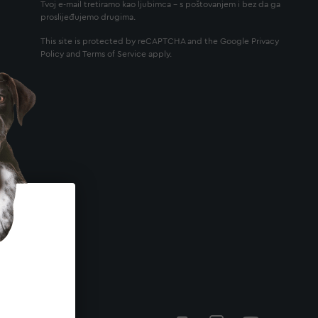
Tvoj e-mail tretiramo kao ljubimca - s poštovanjem i bez da ga
proslijeđujemo drugima.
This site is protected by reCAPTCHA and the Google
Privacy
Policy
and
Terms of Service
apply.