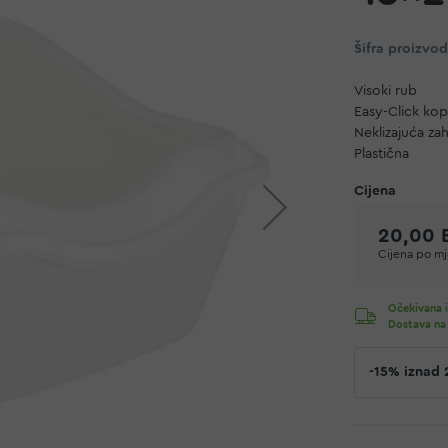
Šifra proizvo
Visoki rub
Easy-Click ko
Neklizajuća za
Plastična
20,00 
Cijena po mje
Očekivana i
Dostava na
-15% iznad 