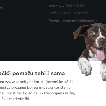
pon - pet, 7:00 - 17:00
am
Česta pitanja i odgovori
Povrati, zamjene i reklamacije
ačići pomažu tebi i nama
ica www.zoocity.hr koristi (pseće) kolačiće
ies) za pružanje boljeg iskustva korištenja
ice. Koristimo kolačiće u kategorijama nužni,
tički i marketinški.