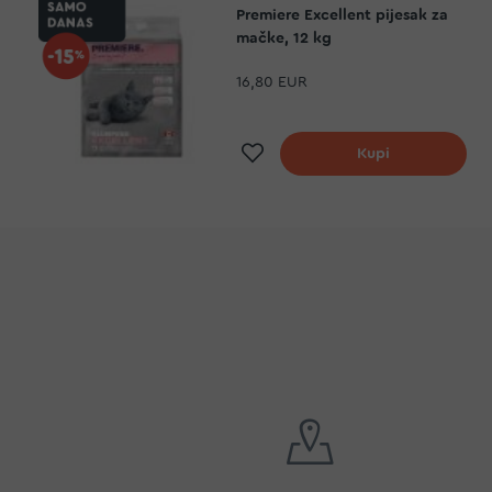
Premiere Excellent pijesak za
mačke, 12 kg
16,80 EUR
Dodaj na listu želj
Kupi