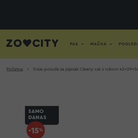
PAS
MAČKA
POGLEDA
Početna
Trixie posuda za pijesak Cleany cat s rubom 45×29×54