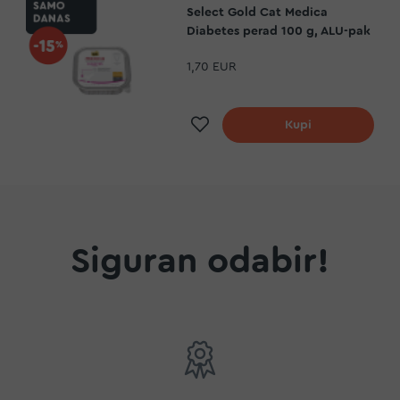
Select Gold Cat Medica
Diabetes perad 100 g, ALU-pak
1,70 EUR
a
Dodaj na listu želja
Kupi
Siguran odabir!