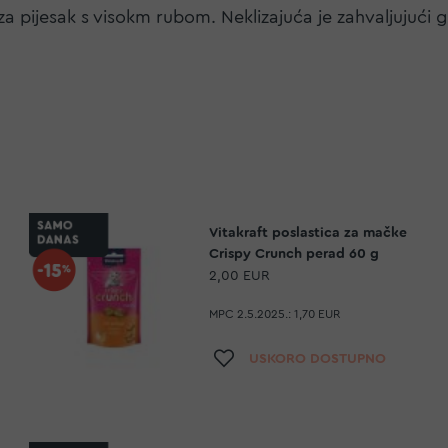
 za pijesak s visokm rubom. Neklizajuća je zahvaljujuć
Vitakraft poslastica za mačke
Crispy Crunch perad 60 g
2,00 EUR
MPC 2.5.2025.:
1,70 EUR
a
Dodaj na listu želja
USKORO DOSTUPNO