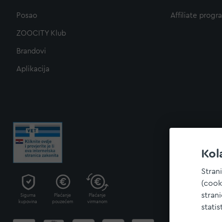
Posao
Affiliate progr
ZOOCITY Klub
Brandovi
Aplikacija
Kol
Stran
(cook
stran
Sigurna
Plaćanje
Plaćanje
kupovina
pouzećem
virmanom
statis