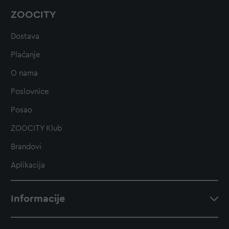
debljanju
pa joj svakako osiguraj
dovoljno
ZOOCITY
tjelesne aktivnosti
. Ako želiš
velikog,
mekanog, umiljatog, mirnog ljubimca,
Dostava
himalajska mačka je idealan odabir
za tebe.
Plaćanje
O nama
Poslovnice
Posao
ZOOCITY Klub
Brandovi
Aplikacija
Informacije