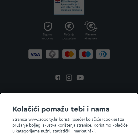
Sigurna
Plaćanje
Plaćanje
kupovina
pouzećem
virmanom
Povratak na vrh
Kolačići pomažu tebi i nama
Stranica www.zoocity.hr koristi (pseće) kolačiće (cookies) za
pružanje boljeg iskustva korištenja stranice. Koristimo kolačiće
© 2026 ZOOCITY. Sva prava zadržana.
u kategorijama nužni, statistički i marketinški.