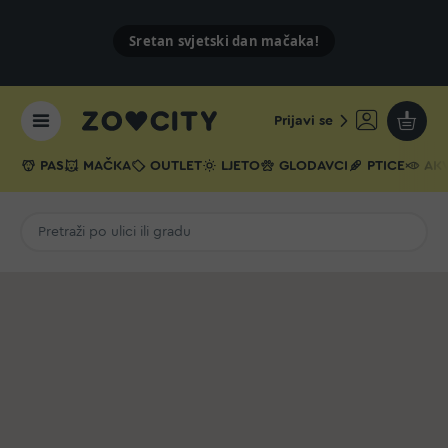
Sretan svjetski dan mačaka!
Prijavi se
Moja k
PAS
MAČKA
OUTLET
LJETO
GLODAVCI
PTICE
AKV