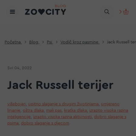
Početna
Blog
Psi
Vodič kroz pasmine
Jack Russell ter
Svi 04, 2022
Jack Russell terijer
višebojan
,
upitno slaganje s drugim životinjama
,
umjereno
linjanje
,
oštra dlaka
,
mali pas
,
kratka dlaka
,
izrazito visoka razina
inteligencije
,
izrazito visoka razina aktivnosti
,
dobro slaganje s
psima
,
dobro slaganje s djecom