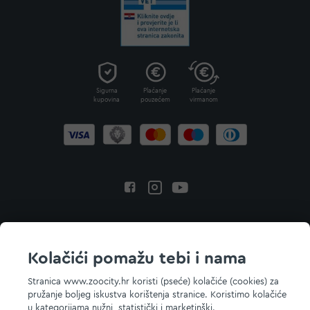
Sigurna
Plaćanje
Plaćanje
kupovina
pouzećem
virmanom
Povratak na vrh
Kolačići pomažu tebi i nama
Stranica www.zoocity.hr koristi (pseće) kolačiće (cookies) za
pružanje boljeg iskustva korištenja stranice. Koristimo kolačiće
© 2026 ZOOCITY. Sva prava zadržana.
u kategorijama nužni, statistički i marketinški.