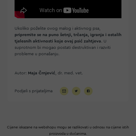
Ukoliko poželite ovog malog i aktivnog psa,
pripremite se na puno šetnji, trčanja, igranja i ostalih
tjelesnih aktivnosti koje ovaj psić zahtjeva
. U
suprotnom bi mogao postati destruktivan i razviti
probleme u ponašanju.
Autor:
Maja Črnjević
, dr. med. vet.
Podjeli s prijateljima
Cijene iskazane na webshopu mogu se razlikovati u odnosu na cijene istih
proizvoda u dućanima.