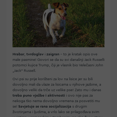
Hrabar
,
tvrdoglav
i
zaigran
- to je kratak opis ove
male pasmine! Govori se da su svi današnji Jack Russelli
potomci kujice Trump, čiji je vlasnik bio Velečasni John
„Jack“ Russell.
Ovi psi su prije korišteni za lov na lisice jer su bili
dovoljno mali da ulaze za lisicama u njihove jazbine, a
dovoljno veliki da trče uz velike pse! Zato mu i danas
treba puno vježbe i aktivnosti
i ovo nije pas za
nekoga tko nema dovoljno vremena za posvetiti mu
se!
Savjetuje se rana socijalizacija
s drugim
životinjama i ljudima, a vrlo lako se prilagođava svim