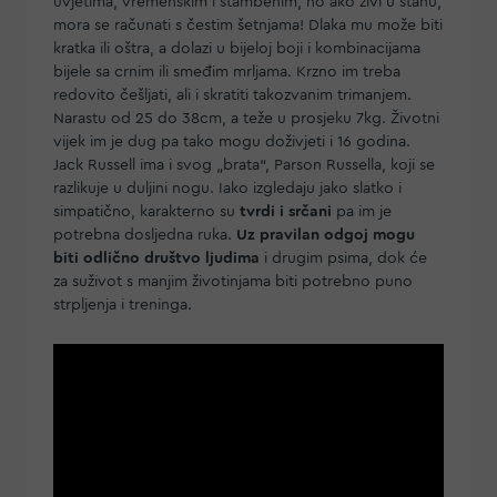
uvjetima, vremenskim i stambenim, no ako živi u stanu,
mora se računati s čestim šetnjama! Dlaka mu može biti
kratka ili oštra, a dolazi u bijeloj boji i kombinacijama
bijele sa crnim ili smeđim mrljama. Krzno im treba
redovito češljati, ali i skratiti takozvanim trimanjem.
Narastu od 25 do 38cm, a teže u prosjeku 7kg. Životni
vijek im je dug pa tako mogu doživjeti i 16 godina.
Jack Russell ima i svog „brata“, Parson Russella, koji se
razlikuje u duljini nogu. Iako izgledaju jako slatko i
simpatično, karakterno su
tvrdi i srčani
pa im je
potrebna dosljedna ruka.
Uz pravilan odgoj mogu
biti odlično društvo ljudima
i drugim psima, dok će
za suživot s manjim životinjama biti potrebno puno
strpljenja i treninga.