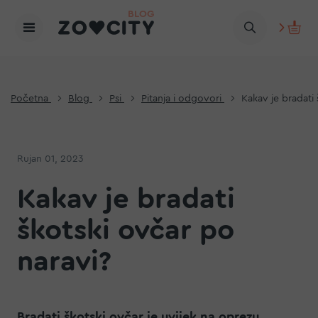
Početna
Blog
Psi
Pitanja i odgovori
Kakav je bradati 
Rujan 01, 2023
Kakav je bradati
škotski ovčar po
naravi?
Bradati škotski ovčar je uvijek na oprezu,