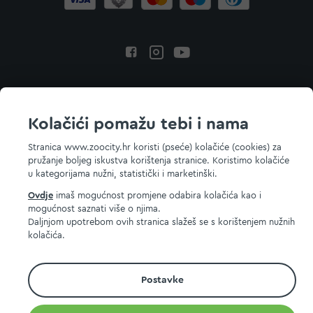
Povratak na vrh
Kolačići pomažu tebi i nama
Stranica www.zoocity.hr koristi (pseće) kolačiće (cookies) za
pružanje boljeg iskustva korištenja stranice. Koristimo kolačiće
© 2026 ZOOCITY. Sva prava zadržana.
u kategorijama nužni, statistički i marketinški.
Ovdje
imaš mogućnost promjene odabira kolačića kao i
mogućnost saznati više o njima.
Daljnjom upotrebom ovih stranica slažeš se s korištenjem nužnih
kolačića.
Postavke