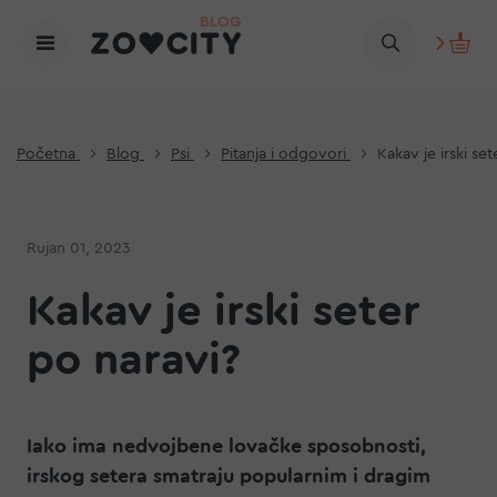
Početna
Blog
Psi
Pitanja i odgovori
Kakav je irski se
Rujan 01, 2023
Kakav je irski seter
po naravi?
Iako ima nedvojbene lovačke sposobnosti,
irskog setera smatraju popularnim i dragim