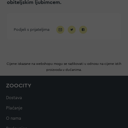
obiteljskim ljubimcem.
Podjeli s prijateljima
Cijene iskazane na webshopu mogu se razlikovati u odnosu na cijene istih
proizvoda u dućanima.
ZOOCITY
Dostava
Plaćanje
O nama