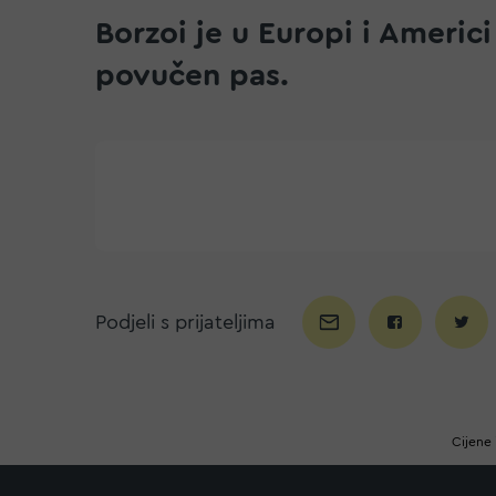
Borzoi je u Europi i Americ
povučen pas.
Podjeli s prijateljima
Cijene 