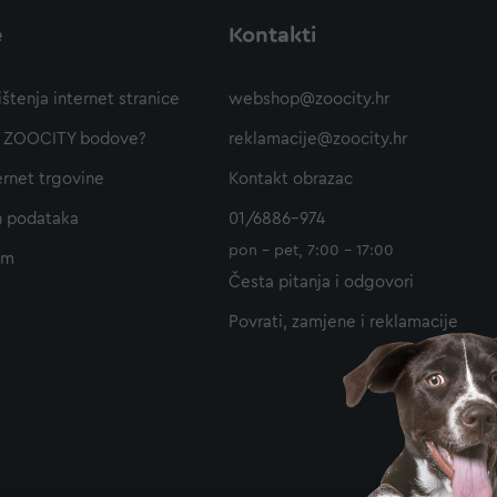
e
Kontakti
ištenja internet stranice
webshop@zoocity.hr
ti ZOOCITY bodove?
reklamacije@zoocity.hr
ernet trgovine
Kontakt obrazac
h podataka
01/6886-974
pon - pet, 7:00 - 17:00
am
Česta pitanja i odgovori
Povrati, zamjene i reklamacije