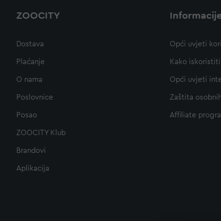
ZOOCITY
Informacij
Dostava
Opći uvjeti kor
Plaćanje
Kako iskoristi
O nama
Opći uvjeti int
Poslovnice
Zaštita osobni
Posao
Affiliate progr
ZOOCITY Klub
Brandovi
Aplikacija