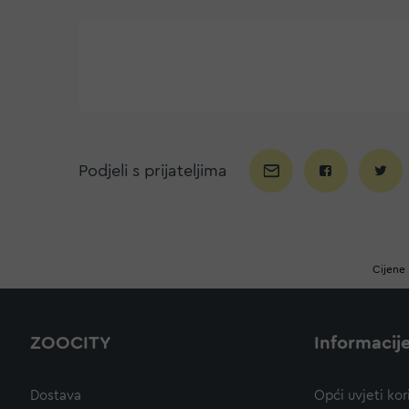
Podjeli s prijateljima
Cijene 
ZOOCITY
Informacij
Dostava
Opći uvjeti kor