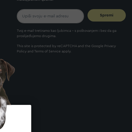
Spremi
Tvoj e-mail tretiramo kao ljubimca - s poštovanjem i bez da ga
proslijeđujemo drugima.
This site is protected by reCAPTCHA and the Google
Privacy
Policy
and
Terms of Service
apply.