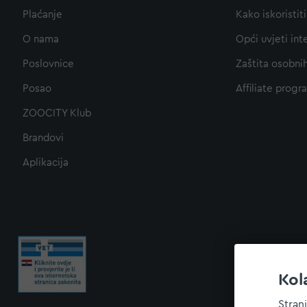
Plaćanje
Kako iskoristi
O nama
Opći uvjeti int
Poslovnice
Zaštita osobni
Posao
Affiliate progr
ZOOCITY Klub
Brandovi
Aplikacija
Kol
Stran