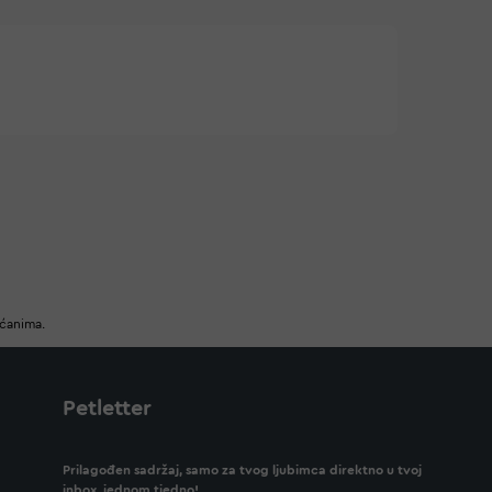
ućanima.
Petletter
Prilagođen sadržaj, samo za tvog ljubimca direktno u tvoj
inbox, jednom tjedno!