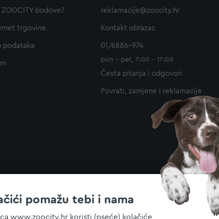
ti ZOOCITY bodove?
reklamacije@zoocity.hr
ernet trgovine
Kontakt obrazac
h podataka
01/6886-974
pon - pet, 7:00 - 17:00
am
Česta pitanja i odgovori
Povrati, zamjene i reklamacije
ačići pomažu tebi i nama
ica www.zoocity.hr koristi (pseće) kolačiće