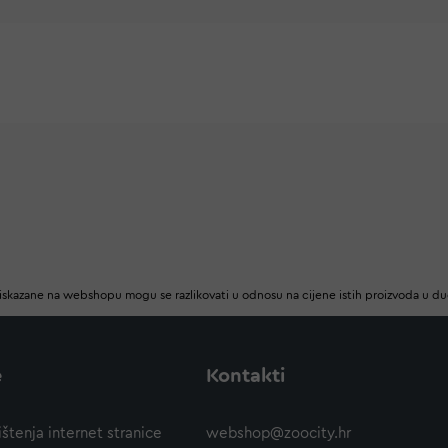
iskazane na webshopu mogu se razlikovati u odnosu na cijene istih proizvoda u d
e
Kontakti
ištenja internet stranice
webshop@zoocity.hr