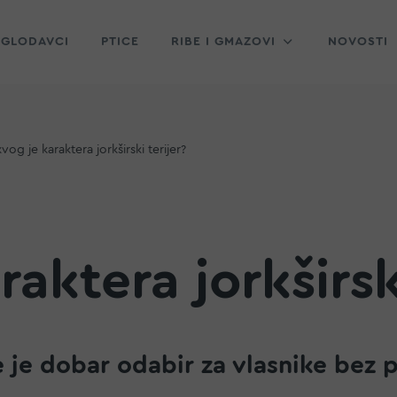
GLODAVCI
PTICE
RIBE I GMAZOVI
NOVOSTI
vog je karaktera jorkširski terijer?
aktera jorkširski
te je dobar odabir za vlasnike bez