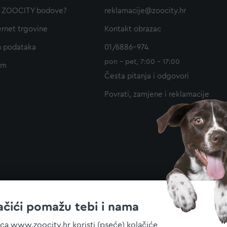
ti ZOOCITY bodove?
reklamacije@zoocity.hr
ernet trgovine
Kontakt obrazac
h podataka
01/6886-974
pon - pet, 7:00 - 17:00
am
Česta pitanja i odgovori
Povrati, zamjene i reklamacije
ačići pomažu tebi i nama
ica www.zoocity.hr koristi (pseće) kolačiće