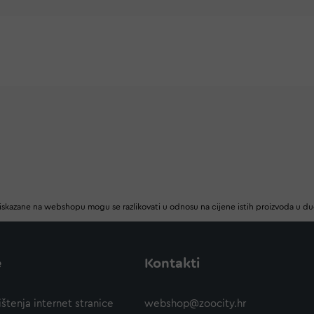
iskazane na webshopu mogu se razlikovati u odnosu na cijene istih proizvoda u d
e
Kontakti
ištenja internet stranice
webshop@zoocity.hr