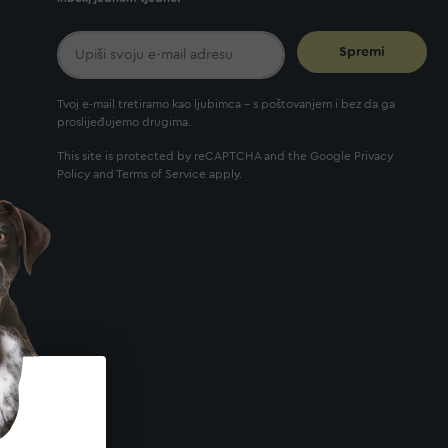
Spremi
Tvoj e-mail tretiramo kao ljubimca - s poštovanjem i bez da ga
proslijeđujemo drugima.
This site is protected by reCAPTCHA and the Google
Privacy
Policy
and
Terms of Service
apply.