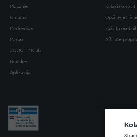
Plaćanje
Kako iskoristi
O nama
Opći uvjeti int
Poslovnice
Zaštita osobni
Posao
Affiliate progr
ZOOCITY Klub
Brandovi
Aplikacija
Kol
Stran