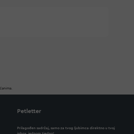
ućanima.
Petletter
Prilagođen sadržaj, samo za tvog ljubimca direktno u tvoj
inbox, jednom tjedno!