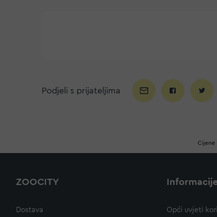
Podjeli s prijateljima
Cijene 
ZOOCITY
Informacij
Dostava
Opći uvjeti kor