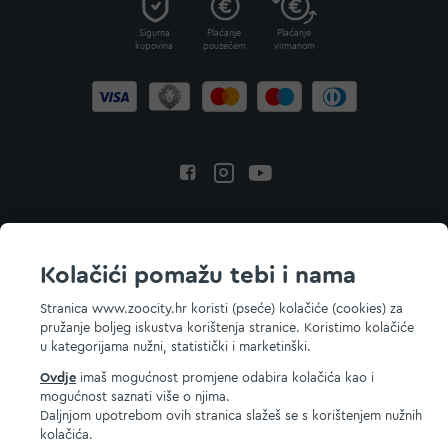
Sigurna
Plaćanje
Plaćanje
kupovina
pouzećem
virmanom
Povratak na vrh
Kolačići pomažu tebi i nama
Stranica www.zoocity.hr koristi (pseće) kolačiće (cookies) za
pružanje boljeg iskustva korištenja stranice. Koristimo kolačiće
© 2026 ZOOCITY. Sva prava zadržana.
u kategorijama nužni, statistički i marketinški.
Ovdje
imaš mogućnost promjene odabira kolačića kao i
mogućnost saznati više o njima.
Daljnjom upotrebom ovih stranica slažeš se s korištenjem nužnih
kolačića.