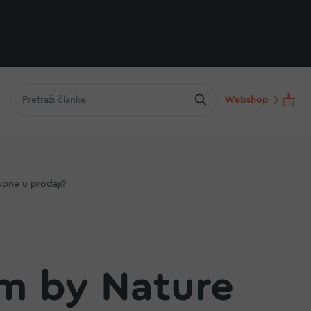
Webshop
upne u prodaji?
ium by Nature