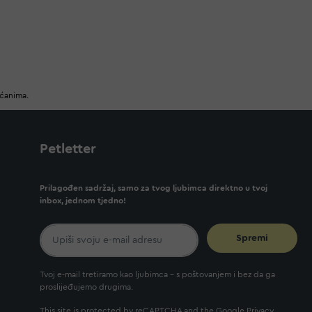
ućanima.
Petletter
Prilagođen sadržaj, samo za tvog ljubimca direktno u tvoj
inbox, jednom tjedno!
Spremi
Tvoj e-mail tretiramo kao ljubimca - s poštovanjem i bez da ga
proslijeđujemo drugima.
This site is protected by reCAPTCHA and the Google
Privacy