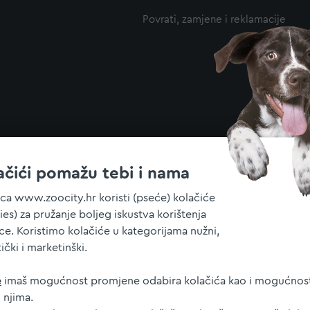
Povrati, zamjene i reklamacije
ačići pomažu tebi i nama
ica www.zoocity.hr koristi (pseće) kolačiće
ies) za pružanje boljeg iskustva korištenja
ice. Koristimo kolačiće u kategorijama nužni,
tički i marketinški.
e
imaš mogućnost promjene odabira kolačića kao i mogućnost
 njima.