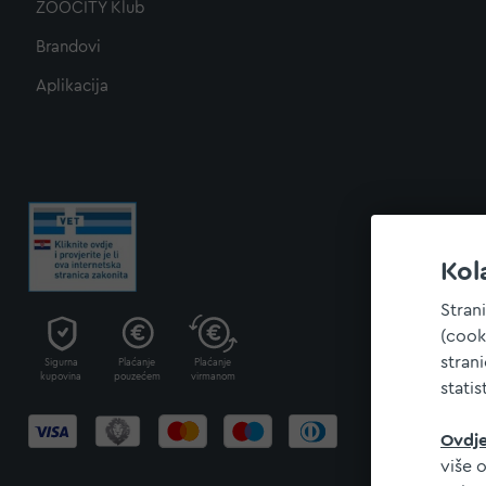
ZOOCITY Klub
Brandovi
Aplikacija
Kol
Stran
(cook
stran
Sigurna
Plaćanje
Plaćanje
kupovina
pouzećem
virmanom
statis
Ovdj
više o