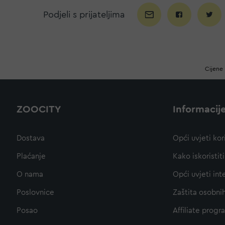
Podjeli s prijateljima
Cijene 
ZOOCITY
Informacij
Dostava
Opći uvjeti kor
Plaćanje
Kako iskoristi
O nama
Opći uvjeti int
Poslovnice
Zaštita osobni
Posao
Affiliate progr