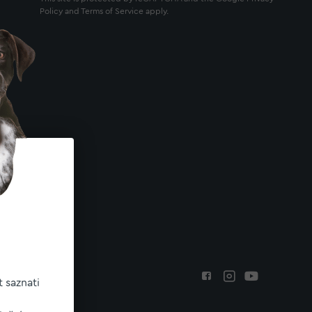
Policy
and
Terms of Service
apply.
 saznati