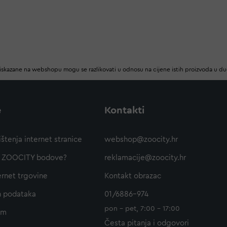
iskazane na webshopu mogu se razlikovati u odnosu na cijene istih proizvoda u d
e
Kontakti
ištenja internet stranice
webshop@zoocity.hr
ti ZOOCITY bodove?
reklamacije@zoocity.hr
ernet trgovine
Kontakt obrazac
h podataka
01/6886-974
pon - pet, 7:00 - 17:00
am
Česta pitanja i odgovori