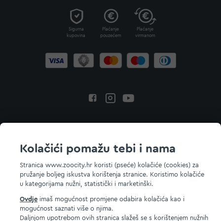
Sigurna
Plaćanje
Plaćanje
kupovina
pouzećem
virmanom
Povratak na vrh
Kolačići pomažu tebi i nama
Stranica www.zoocity.hr koristi (pseće) kolačiće (cookies) za
pružanje boljeg iskustva korištenja stranice. Koristimo kolačiće
© 2026 ZOOCITY. Sva prava zadržana.
u kategorijama nužni, statistički i marketinški.
Ovdje
imaš mogućnost promjene odabira kolačića kao i
mogućnost saznati više o njima.
Daljnjom upotrebom ovih stranica slažeš se s korištenjem nužnih