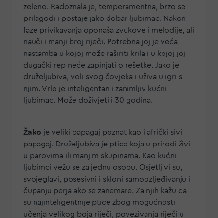
zeleno. Radoznala je, temperamentna, brzo se
prilagodi i postaje jako dobar ljubimac. Nakon
faze privikavanja oponaša zvukove i melodije, ali
nauči i manji broj riječi. Potrebna joj je veća
nastamba u kojoj može raširiti krila i u kojoj joj
dugački rep neće zapinjati o rešetke. Jako je
druželjubiva, voli svog čovjeka i uživa u igri s
njim. Vrlo je inteligentan i zanimljiv kućni
ljubimac. Može doživjeti i 30 godina.
Žako
je veliki papagaj poznat kao i afrički sivi
papagaj. Druželjubiva je ptica koja u prirodi živi
u parovima ili manjim skupinama. Kao kućni
ljubimci vežu se za jednu osobu. Osjetljivi su,
svojeglavi, posesivni i skloni samoozljeđivanju i
čupanju perja ako se zanemare. Za njih kažu da
su najinteligentnije ptice zbog mogućnosti
učenja velikog boja riječi, povezivanja riječi u