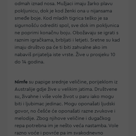
odmah iznad nosa. Mužjaci imaju žarko plavu
pokljunicu, dok je kod ženki ona u nijansama
smeđe boje. Kod mladih tigrica teško je sa
sigurnošću odrediti spol, sve dok im pokljunica
ne poprimi konačnu boju. Obožavaju se igrati s
raznim igračkama, brbljati i letjeti. Sretne su kad
imaju društvo pa će ti biti zahvalne ako im
nabaviš prijatelja iste vrste. Žive u prosjeku 10
do 14 godina.
Nimfe
su papige srednje veličine, porijeklom iz
Australije gdje žive u velikim jatima. Društvene
su, živahne i više vole život u paru iako mogu
biti i ljubimac jedinac. Mogu oponašati ljudski
govor, no češće će oponašati razne zvukove i
melodije. Zbog njihove veličine i dugačkog
repa potrebna im je nešto veća nastamba. Vole
razno voće i povrće pa im svakodnevno