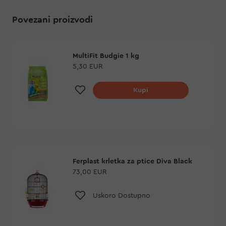
Povezani proizvodi
MultiFit Budgie 1 kg
5,30 EUR
Dodaj na listu želja
Kupi
Ferplast krletka za ptice Diva Black
73,00 EUR
Dodaj na listu želja
Uskoro Dostupno