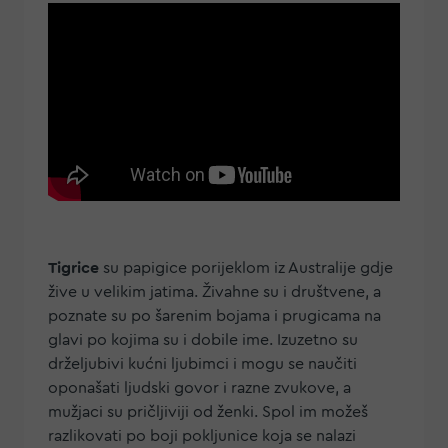
Tigrice
su papigice porijeklom iz Australije gdje
žive u velikim jatima. Živahne su i društvene, a
poznate su po šarenim bojama i prugicama na
glavi po kojima su i dobile ime. Izuzetno su
drželjubivi kućni ljubimci i mogu se naučiti
oponašati ljudski govor i razne zvukove, a
mužjaci su pričljiviji od ženki. Spol im možeš
razlikovati po boji pokljunice koja se nalazi