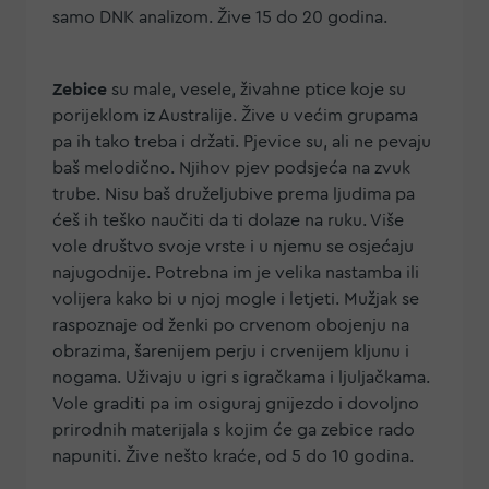
samo DNK analizom. Žive 15 do 20 godina.
Zebice
su male, vesele, živahne ptice koje su
porijeklom iz Australije. Žive u većim grupama
pa ih tako treba i držati. Pjevice su, ali ne pevaju
baš melodično. Njihov pjev podsjeća na zvuk
trube. Nisu baš druželjubive prema ljudima pa
ćeš ih teško naučiti da ti dolaze na ruku. Više
vole društvo svoje vrste i u njemu se osjećaju
najugodnije. Potrebna im je velika nastamba ili
volijera kako bi u njoj mogle i letjeti. Mužjak se
raspoznaje od ženki po crvenom obojenju na
obrazima, šarenijem perju i crvenijem kljunu i
nogama. Uživaju u igri s igračkama i ljuljačkama.
Vole graditi pa im osiguraj gnijezdo i dovoljno
prirodnih materijala s kojim će ga zebice rado
napuniti. Žive nešto kraće, od 5 do 10 godina.