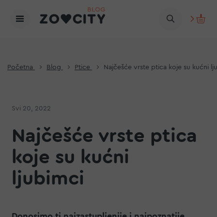
Početna
Blog
Ptice
Najčešće vrste ptica koje su kućni lj
Svi 20, 2022
Najčešće vrste ptica
koje su kućni
ljubimci
Donosimo ti najzastupljenije i najpoznatije