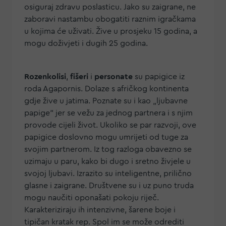
osiguraj zdravu poslasticu. Jako su zaigrane, ne
zaboravi nastambu obogatiti raznim igračkama
u kojima će uživati. Žive u prosjeku 15 godina, a
mogu doživjeti i dugih 25 godina.
Rozenkolisi
,
fišeri
i
personate
su papigice iz
roda Agapornis. Dolaze s afričkog kontinenta
gdje žive u jatima. Poznate su i kao „ljubavne
papige“ jer se vežu za jednog partnera i s njim
provode cijeli život. Ukoliko se par razvoji, ove
papigice doslovno mogu umrijeti od tuge za
svojim partnerom. Iz tog razloga obavezno se
uzimaju u paru, kako bi dugo i sretno živjele u
svojoj ljubavi. Izrazito su inteligentne, prilično
glasne i zaigrane. Društvene su i uz puno truda
mogu naučiti oponašati pokoju riječ.
Karakteriziraju ih intenzivne, šarene boje i
tipičan kratak rep. Spol im se može odrediti