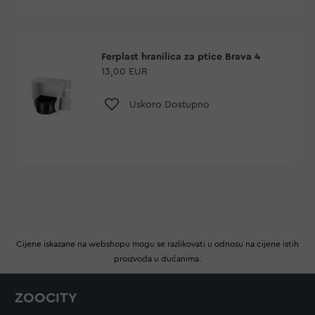
Ferplast hranilica za ptice Brava 4
13,00 EUR
Dodaj na listu želja
Uskoro Dostupno
Cijene iskazane na webshopu mogu se razlikovati u odnosu na cijene istih
proizvoda u dućanima.
ZOOCITY