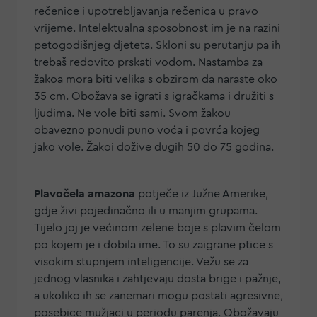
rečenice i upotrebljavanja rečenica u pravo
vrijeme. Intelektualna sposobnost im je na razini
petogodišnjeg djeteta. Skloni su perutanju pa ih
trebaš redovito prskati vodom. Nastamba za
žakoa mora biti velika s obzirom da naraste oko
35 cm. Obožava se igrati s igračkama i družiti s
ljudima. Ne vole biti sami. Svom žakou
obavezno ponudi puno voća i povrća kojeg
jako vole. Žakoi dožive dugih 50 do 75 godina.
Plavočela amazona
potječe iz Južne Amerike,
gdje živi pojedinačno ili u manjim grupama.
Tijelo joj je većinom zelene boje s plavim čelom
po kojem je i dobila ime. To su zaigrane ptice s
visokim stupnjem inteligencije. Vežu se za
jednog vlasnika i zahtjevaju dosta brige i pažnje,
a ukoliko ih se zanemari mogu postati agresivne,
posebice mužjaci u periodu parenja. Obožavaju