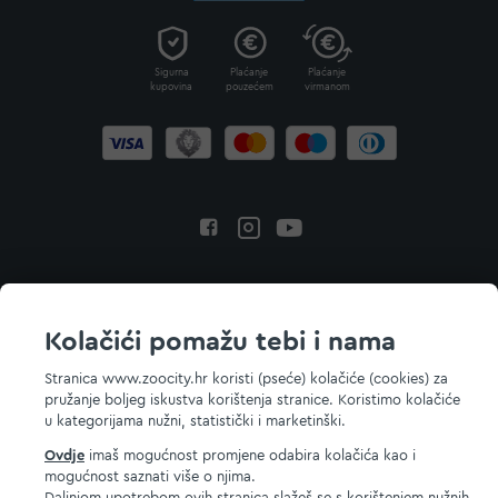
Sigurna
Plaćanje
Plaćanje
kupovina
pouzećem
virmanom
Povratak na vrh
Kolačići pomažu tebi i nama
Stranica www.zoocity.hr koristi (pseće) kolačiće (cookies) za
pružanje boljeg iskustva korištenja stranice. Koristimo kolačiće
© 2026 ZOOCITY. Sva prava zadržana.
u kategorijama nužni, statistički i marketinški.
Ovdje
imaš mogućnost promjene odabira kolačića kao i
mogućnost saznati više o njima.
Daljnjom upotrebom ovih stranica slažeš se s korištenjem nužnih