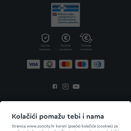
Sigurna
Plaćanje
Plaćanje
kupovina
pouzećem
virmanom
Povratak na vrh
Kolačići pomažu tebi i nama
Stranica www.zoocity.hr koristi (pseće) kolačiće (cookies) za