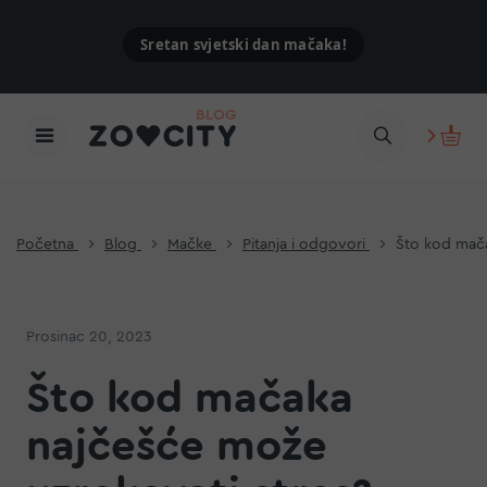
Sretan svjetski dan mačaka!
Početna
Blog
Mačke
Pitanja i odgovori
Što kod mača
Prosinac 20, 2023
Što kod mačaka
najčešće može