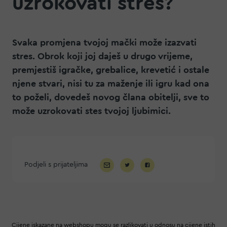
uzrokovati stres?
Svaka promjena tvojoj mački može izazvati
stres. Obrok koji joj daješ u drugo vrijeme,
premjestiš igračke, grebalice, krevetić i ostale
njene stvari, nisi tu za maženje ili igru kad ona
to poželi, dovedeš novog člana obitelji, sve to
može uzrokovati stes tvojoj ljubimici.
Podjeli s prijateljima
Cijene iskazane na webshopu mogu se razlikovati u odnosu na cijene istih