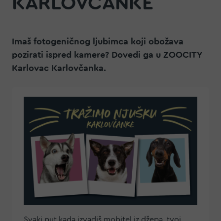
KARLOVČANKE
Imaš fotogeničnog ljubimca koji obožava
pozirati ispred kamere? Dovedi ga u ZOOCITY
Karlovac Karlovčanka.
Svaki put kada izvadiš mobitel iz džepa, tvoj