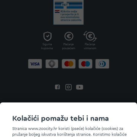
Sigurna
Plaćanje
Plaćanje
kupovina
pouzećem
virmanom
Povratak na vrh
Kolačići pomažu tebi i nama
Stranica www.zoocity.hr koristi (pseće) kolačiće (cookies) za
pružanje boljeg iskustva korištenja stranice. Koristimo kolačiće
© 2026 ZOOCITY. Sva prava zadržana.