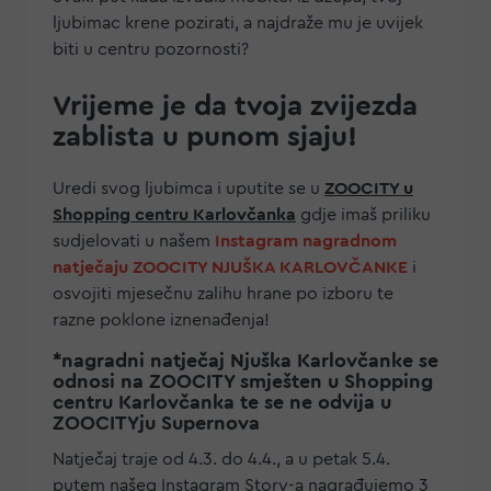
ljubimac krene pozirati, a najdraže mu je uvijek
biti u centru pozornosti?
Vrijeme je da tvoja zvijezda
zablista u punom sjaju!
Uredi svog ljubimca i uputite se u
ZOOCITY u
Shopping centru Karlovčanka
gdje imaš priliku
sudjelovati u našem
Instagram nagradnom
natječaju ZOOCITY NJUŠKA KARLOVČANKE
i
osvojiti mjesečnu zalihu hrane po izboru te
razne poklone iznenađenja!
*nagradni natječaj Njuška Karlovčanke se
odnosi na ZOOCITY smješten u Shopping
centru Karlovčanka te se ne odvija u
ZOOCITYju Supernova
Natječaj traje od 4.3. do 4.4., a u petak 5.4.
putem našeg Instagram Story-a nagrađujemo 3