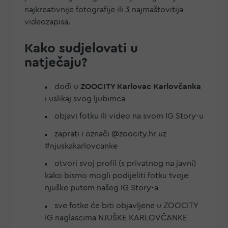
najkreativnije fotografije ili 3 najmaštovitija
videozapisa.
Kako sudjelovati u
natječaju?
dođi u
ZOOCITY Karlovac Karlovčanka
i uslikaj svog ljubimca
objavi fotku ili video na svom IG Story-u
zaprati i označi @zoocity.hr uz
#njuskakarlovcanke
otvori svoj profil (s privatnog na javni)
kako bismo mogli podijeliti fotku tvoje
njuške putem našeg IG Story-a
sve fotke će biti objavljene u ZOOCITY
IG naglascima NJUŠKE KARLOVČANKE