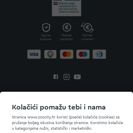
Sigurna
Plaćanje
Plaćanje
kupovina
pouzećem
virmanom
Povratak na vrh
Kolačići pomažu tebi i nama
Stranica www.zoocity.hr koristi (pseće) kolačiće (cookies) za
pružanje boljeg iskustva korištenja stranice. Koristimo kolačiće
© 2026 ZOOCITY. Sva prava zadržana.
u kategorijama nužni, statistički i marketinški.