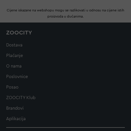
Cijene iskazane na webshopu mogu se razlikovati u odnosu na cijene istih
proizvoda u dućanima.
ZOOCITY
Dostava
Plaćanje
O nama
Poslovnice
Posao
ZOOCITY Klub
Brandovi
Aplikacija