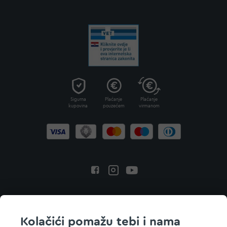
Sigurna
Plaćanje
Plaćanje
kupovina
pouzećem
virmanom
Povratak na vrh
Kolačići pomažu tebi i nama