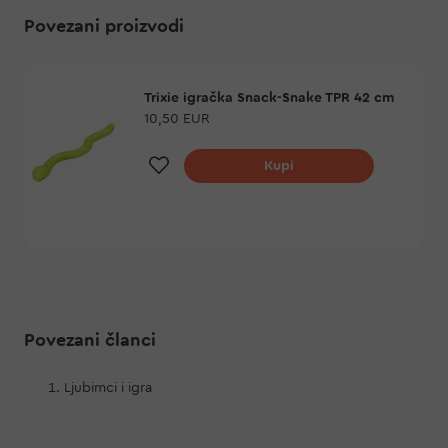
Povezani proizvodi
Trixie igračka Snack-Snake TPR 42 cm
10,50 EUR
Dodaj na listu želja
Kupi
Povezani članci
Ljubimci i igra