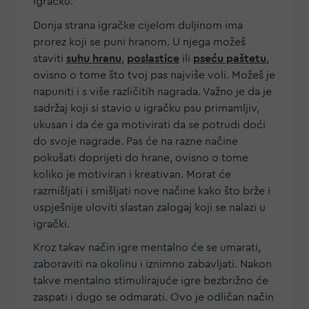
igračku.
Donja strana igračke cijelom duljinom ima
prorez koji se puni hranom. U njega možeš
staviti
suhu hranu
,
poslastice
ili
pseću paštetu
,
ovisno o tome što tvoj pas najviše voli. Možeš je
napuniti i s više različitih nagrada. Važno je da je
sadržaj koji si stavio u igračku psu primamljiv,
ukusan i da će ga motivirati da se potrudi doći
do svoje nagrade. Pas će na razne načine
pokušati doprijeti do hrane, ovisno o tome
koliko je motiviran i kreativan. Morat će
razmišljati i smišljati nove načine kako što brže i
uspješnije uloviti slastan zalogaj koji se nalazi u
igrački.
Kroz takav način igre mentalno će se umarati,
zaboraviti na okolinu i iznimno zabavljati. Nakon
takve mentalno stimulirajuće igre bezbrižno će
zaspati i dugo se odmarati. Ovo je odličan način