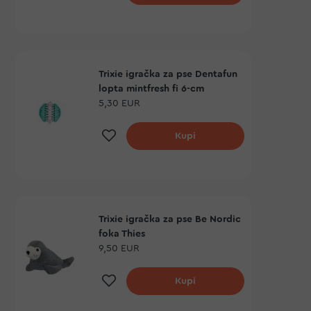
Trixie igračka za pse Dentafun
lopta mintfresh fi 6-cm
5,30 EUR
Dodaj na listu želja
Kupi
Trixie igračka za pse Be Nordic
foka Thies
9,50 EUR
Dodaj na listu želja
Kupi