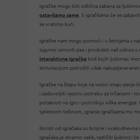
Igračke mogu biti odlična zabava za ljubimce
ostavljamo same
. S igračkama će se zabaviti
se vratimo kući.
Igračke nam mogu pomoći i u šetnjama s n
sigurno izmoriti psa i produbiti naš odnos s
interaktivne igračke
kod kojih ljubimac mora
stimulacijom potrošiti višak nakupljene ener
Igračke na štapu koje na vezici imaju perje i
i zadovoljiti njezinu potrebu za trčanjem i l
potaknuti na igru i potrošnju viška energij
tjelesnom težinom, igranje igračkama mu mo
Koristi od igračaka su brojne i svakodnevna ig
igračaka je stvarno velik, različiti ljubimci ć