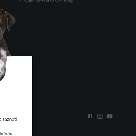
Policy
and
Terms of Service
apply.
 saznati
lačića.