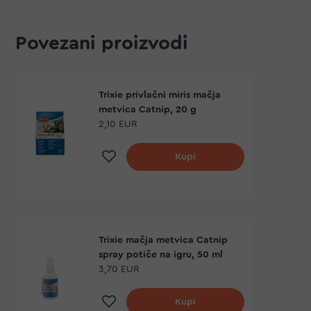
Povezani proizvodi
Trixie privlačni miris mačja
metvica Catnip, 20 g
2,10 EUR
Dodaj na listu želja
Kupi
Trixie mačja metvica Catnip
spray potiče na igru, 50 ml
3,70 EUR
Dodaj na listu želja
Kupi