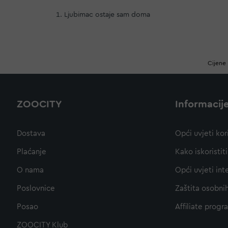
Ljubimac ostaje sam doma
Cijene 
ZOOCITY
Informacij
Dostava
Opći uvjeti kor
Plaćanje
Kako iskoristi
O nama
Opći uvjeti int
Poslovnice
Zaštita osobni
Posao
Affiliate progr
ZOOCITY Klub