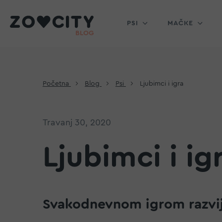
PSI
MAČKE
Početna
Blog
Psi
Ljubimci i igra
Travanj 30, 2020
Ljubimci i ig
Svakodnevnom igrom razvij