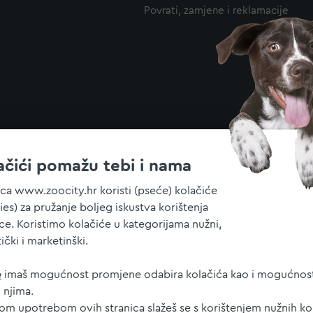
Povrati, zamjene i reklamacije
ačići pomažu tebi i nama
ica www.zoocity.hr koristi (pseće) kolačiće
ies) za pružanje boljeg iskustva korištenja
ice. Koristimo kolačiće u kategorijama nužni,
tički i marketinški.
e
imaš mogućnost promjene odabira kolačića kao i mogućnost
 njima.
jom upotrebom ovih stranica slažeš se s korištenjem nužnih ko