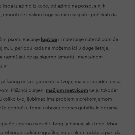
 kada izlazimo iz kuće, odlazimo na posao, a njih
, umoriti se i nakon toga na miru zaspati i pričekati da
ašim psom. Bacanje
loptice
ili natezanje natezalicom će
 njim. U periodu kada ne možemo ići u duge šetnje,
 razmišljati će ga sigurno izmoriti i mentalnom
gije.
li plišanog miša sigurno će u tvojoj maci probuditi lovca
ovom. Plišanci punjeni
mačjom metvicom
će ju također
e. Ukoliko tvoj ljubimac ima problem s prekomjernom
že pomoći u tome i ubrzati proces gubitka kilograma.
ra će sigurno uveseliti tvog ljubimca, ali i tebe. Izbor
e preferirati različite igračke, no prilikom odabira pazi da