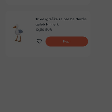
Trixie igračka za pse Be Nordic
galeb Hinnerk
10,50 EUR
Dodaj na listu želja
Kupi