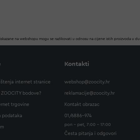
iskazane na webshopu mogu se razlikovati u odnosu na cijene istih proizvoda u d
e
Kontakti
ištenja internet stranice
webshop@zoocity.hr
ti ZOOCITY bodove?
reklamacije@zoocity.hr
ernet trgovine
Kontakt obrazac
h podataka
01/6886-974
pon - pet, 7:00 - 17:00
am
Česta pitanja i odgovori