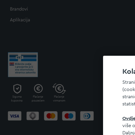
Brandovi
Aplikacija
Kol
Stran
(cook
stran
Sigurna
Plaćanje
Plaćanje
kupovina
pouzećem
virmanom
statis
Ovdj
više o
Daljn