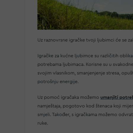
Uz raznovrsne igračke tvoji ljubimci će se zab
Igračke za kućne ljubimce su različitih oblika
potrebama ljubimaca. Korisne su u svakodne
svojim vlasnikom, smanjenjenje stresa, opuš
potrošnju energije.
Uz pomoć igračaka možemo
umanjiti potr
namještaja, pogotovo kod štenaca koji mijenj
smjeli. Također, s igračkama možemo odvratit
ruke.