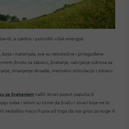
aviti, a ujedno i potrošiti višak energije.
, boja i materijala, sve su netoksične i prilagođene
vnom životu za zabavu, žvakanje, razvijanje odnosa sa
tanje, smanjenje dosade, mentalnu stimulaciju i zdravu
ebu za žvakanjem
naših stvari poput papuča ili
aju zube i skloni su tome da žvaču i stvari koje ne bi
i nestašnu macu ili psa od toga da nas grizu za noge ili