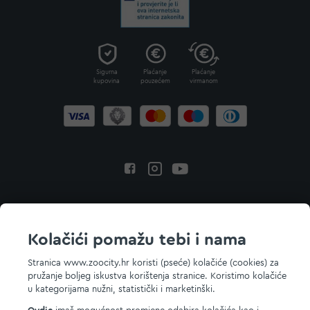
Sigurna
Plaćanje
Plaćanje
kupovina
pouzećem
virmanom
Povratak na vrh
Kolačići pomažu tebi i nama
Stranica www.zoocity.hr koristi (pseće) kolačiće (cookies) za
pružanje boljeg iskustva korištenja stranice. Koristimo kolačiće
© 2026 ZOOCITY. Sva prava zadržana.
u kategorijama nužni, statistički i marketinški.