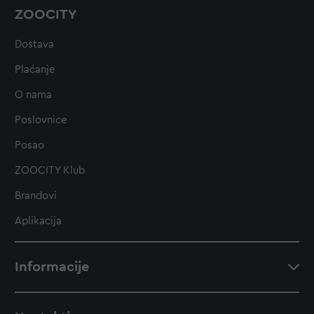
je uporan i ustrajan u radu, pogotovo u hvatanju
ZOOCITY
glodavaca. Bit će vam i
izvrstan partner za trčanje
ili
bicikliranje.
Dostava
Plaćanje
O nama
Poslovnice
Posao
ZOOCITY Klub
Brandovi
Aplikacija
Informacije