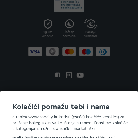
Sigurna
Plaćanje
Plaćanje
kupovina
pouzećem
virmanom
Povratak na vrh
Kolačići pomažu tebi i nama
Stranica www.zoocity.hr koristi (pseće) kolačiće (cookies) za
pružanje boljeg iskustva korištenja stranice. Koristimo kolačiće
© 2026 ZOOCITY. Sva prava zadržana.
u kategorijama nužni, statistički i marketinški.