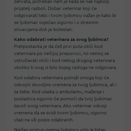
zahvata, potreban nam je kada se naš najbolji
prijatelj razboli. Dobar veterinar koji će
odgovarati tebi i tvom ljubimcu važan je kako bi
se ljubimac osjećao sigurno i u stresnim
situacijama dok je bolestan.
Kako odabrati veterinara za svog ljubimca?
Pretpostavka je da ćeš prvi puta otići kod
veterinara po nečijoj preporuci, no nemoj se
ustručavati otići i kod nekog drugog veterinara
ukoliko ti ovaj iz bilo kojeg razloga ne odgovara.
Kod odabira veterinara potraži onoga koji će
odvojiti dovoljno vremena za tvog ljubimca, ali i
za tebe. Kod ulaska u ambulantu, maženje i
poslastica sigurno će pomoći da tvoj ljubimac
zavoli svog veterinara. Ako veterinar odvoji
vremena da se svidi tvom ljubimcu, sigurno
ulazi na uži popis odabranih.
Nježan pristup prema ljubimcu vrlo je bitan.