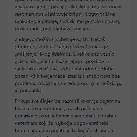
imaš sto i jedno pitanje. Ukoliko je tvoj veterinar
spreman poslušati tvoje brige i odgovoriti na
svako tvoje pitanje, znaš da mu je stalo i da svoj
posao radi s puno ljubavi i znanja.
Zadnje, a možda i najbitnije na što trebaš
obratiti pozornost kada biraš veterinara je
„mišljenje“ tvog ljubimca. Ukoliko pas veselo
ulazi u ambulantu, maše repom, pozdravlja
djelatnike, znaš da je veterinar odradio dobar
posao. Ako tvoja maca izlazi iz transportera bez
problema i mazi se s veterinarom, znat ćeš da ga
je prihvatila.
Prikupi sve činjenice, razmisli kakav je dojam na
tebe ostavio veterinar, obrati pažnju na
ponašanje tvog ljubimca u ambulanti i odaberi
veterinara koji će najbolje odgovarati tebi i
tvom najboljem prijatelju te koji će stručno i