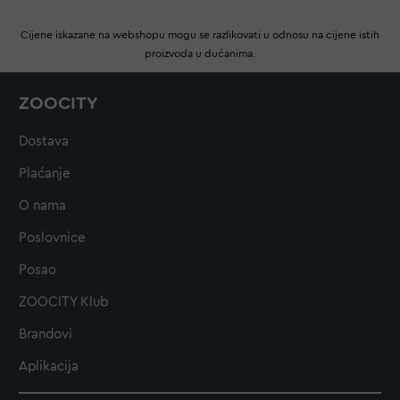
Cijene iskazane na webshopu mogu se razlikovati u odnosu na cijene istih
proizvoda u dućanima.
ZOOCITY
Dostava
Plaćanje
O nama
Poslovnice
Posao
ZOOCITY Klub
Brandovi
Aplikacija