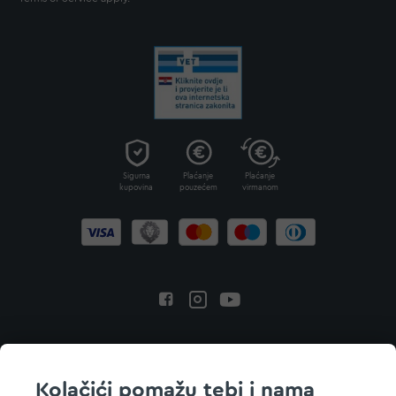
Sigurna
Plaćanje
Plaćanje
kupovina
pouzećem
virmanom
Povratak na vrh
Kolačići pomažu tebi i nama