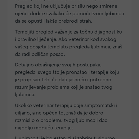
Pregled koji ne uključuje prisilu nego smirene
riječi i dodire svakako će pomoći tvom ljubimcu
da se opusti i lakše prebrodi strah.
Temeljiti pregled važan je za točnu dijagnostiku
i pravilno liječenje. Ako veterinar kod svakog
vašeg posjeta temeljito pregleda ljubimca, znaš
da radi odličan posao.
Detaljno objašnjenje svojih postupaka,
pregleda, svega što je pronašao i terapije koju
je propisao tebi će dati jasnoću i potrebno
razumijevanje problema koji je snašao tvog
ljubimca.
Ukoliko veterinar terapiju daje simptomatski i
ciljano, a ne općenito, znaš da je dobro
razmislio o problemu tvog ljubimca i dao
najbolju moguću terapiju.
Ljubimac ti je bolestan, ti si zabrinut, sigurno