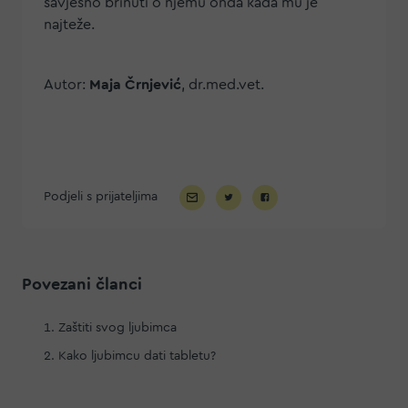
savjesno brinuti o njemu onda kada mu je
najteže.
Autor:
Maja Črnjević
, dr.med.vet.
Podjeli s prijateljima
Povezani članci
Zaštiti svog ljubimca
Kako ljubimcu dati tabletu?