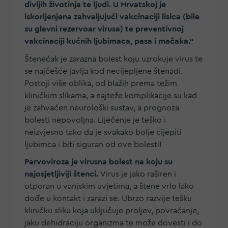
divljih životinja te ljudi. U Hrvatskoj je
iskorijenjena zahvaljujući vakcinaciji lisica (bile
su glavni rezervoar virusa) te preventivnoj
vakcinaciji kućnih ljubimaca, pasa i mačaka.“
Štenećak je zarazna bolest koju uzrokuje virus te
se najčešće javlja kod necijepljene štenadi.
Postoji više oblika, od blažih prema težim
kliničkim slikama, a najteže komplikacije su kad
je zahvaćen neurološki sustav, a prognoza
bolesti nepovoljna. Liječenje je teško i
neizvjesno tako da je svakako bolje cijepiti
ljubimca i biti siguran od ove bolesti!
Parvoviroza je virusna bolest na koju su
najosjetljiviji štenci.
Virus je jako raširen i
otporan u vanjskim uvjetima, a štene vrlo lako
dođe u kontakt i zarazi se. Ubrzo razvije tešku
kliničku sliku koja uključuje proljev, povraćanje,
jaku dehidraciju organizma te može dovesti i do