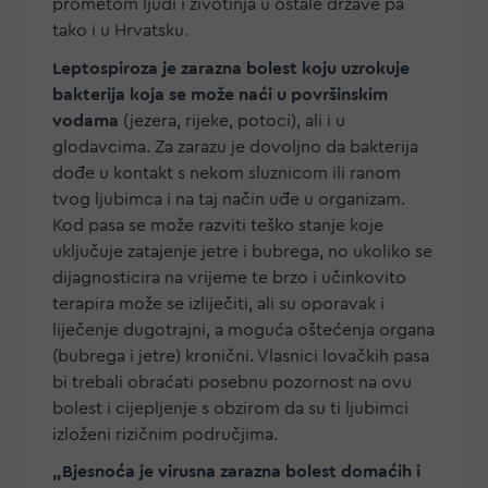
prometom ljudi i životinja u ostale države pa
tako i u Hrvatsku.
Leptospiroza je zarazna bolest koju uzrokuje
bakterija koja se može naći u površinskim
vodama
(jezera, rijeke, potoci), ali i u
glodavcima. Za zarazu je dovoljno da bakterija
dođe u kontakt s nekom sluznicom ili ranom
tvog ljubimca i na taj način uđe u organizam.
Kod pasa se može razviti teško stanje koje
uključuje zatajenje jetre i bubrega, no ukoliko se
dijagnosticira na vrijeme te brzo i učinkovito
terapira može se izliječiti, ali su oporavak i
liječenje dugotrajni, a moguća oštećenja organa
(bubrega i jetre) kronični. Vlasnici lovačkih pasa
bi trebali obraćati posebnu pozornost na ovu
bolest i cijepljenje s obzirom da su ti ljubimci
izloženi rizičnim područjima.
„Bjesnoća je virusna zarazna bolest domaćih i