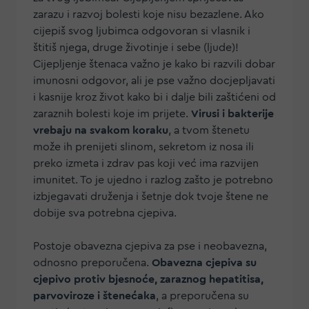
zarazu i razvoj bolesti koje nisu bezazlene. Ako
cijepiš svog ljubimca odgovoran si vlasnik i
štitiš njega, druge životinje i sebe (ljude)!
Cijepljenje štenaca važno je kako bi razvili dobar
imunosni odgovor, ali je pse važno docjepljavati
i kasnije kroz život kako bi i dalje bili zaštićeni od
zaraznih bolesti koje im prijete.
Virusi i bakterije
vrebaju na svakom koraku
, a tvom štenetu
može ih prenijeti slinom, sekretom iz nosa ili
preko izmeta i zdrav pas koji već ima razvijen
imunitet. To je ujedno i razlog zašto je potrebno
izbjegavati druženja i šetnje dok tvoje štene ne
dobije sva potrebna cjepiva.
Postoje obavezna cjepiva za pse i neobavezna,
odnosno preporučena.
Obavezna cjepiva su
cjepivo protiv bjesnoće, zaraznog hepatitisa,
parvoviroze i štenećaka
, a preporučena su