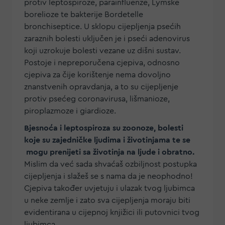
protiv leptospiroze, parainfluenze, Lymske
borelioze te bakterije Bordetelle
bronchiseptice. U sklopu cijepljenja psećih
zaraznih bolesti uključen je i pseći adenovirus
koji uzrokuje bolesti vezane uz dišni sustav.
Postoje i nepreporučena cjepiva, odnosno
cjepiva za čije korištenje nema dovoljno
znanstvenih opravdanja, a to su cijepljenje
protiv psećeg coronavirusa, lišmanioze,
piroplazmoze i giardioze.
Bjesnoća i leptospiroza su zoonoze, bolesti
koje su zajedničke ljudima i životinjama te se
mogu prenijeti sa životinja na ljude i obratno.
Mislim da već sada shvaćaš ozbiljnost postupka
cijepljenja i slažeš se s nama da je neophodno!
Cjepiva također uvjetuju i ulazak tvog ljubimca
u neke zemlje i zato sva cijepljenja moraju biti
evidentirana u cijepnoj knjižici ili putovnici tvog
ljubimca.