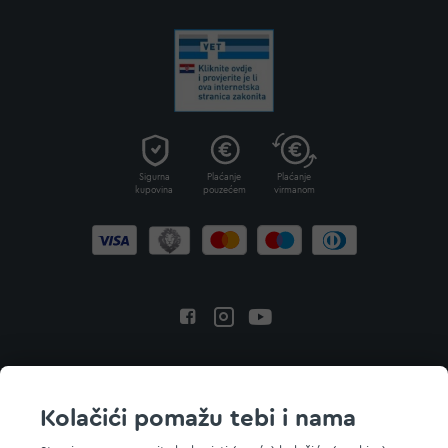
Sigurna
Plaćanje
Plaćanje
kupovina
pouzećem
virmanom
Povratak na vrh
Kolačići pomažu tebi i nama