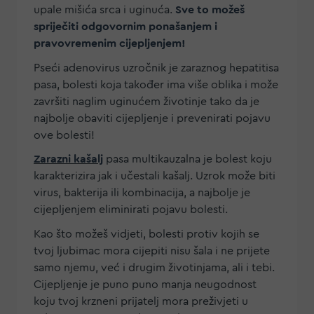
upale mišića srca i uginuća.
Sve to možeš
spriječiti odgovornim ponašanjem i
pravovremenim cijepljenjem!
Pseći adenovirus uzročnik je zaraznog hepatitisa
pasa, bolesti koja također ima više oblika i može
završiti naglim uginućem životinje tako da je
najbolje obaviti cijepljenje i prevenirati pojavu
ove bolesti!
Zarazni kašalj
pasa multikauzalna je bolest koju
karakterizira jak i učestali kašalj. Uzrok može biti
virus, bakterija ili kombinacija, a najbolje je
cijepljenjem eliminirati pojavu bolesti.
Kao što možeš vidjeti, bolesti protiv kojih se
tvoj ljubimac mora cijepiti nisu šala i ne prijete
samo njemu, već i drugim životinjama, ali i tebi.
Cijepljenje je puno puno manja neugodnost
koju tvoj krzneni prijatelj mora preživjeti u