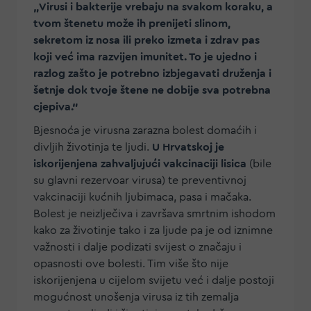
„Virusi i bakterije vrebaju na svakom koraku, a
tvom štenetu može ih prenijeti slinom,
sekretom iz nosa ili preko izmeta i zdrav pas
koji već ima razvijen imunitet. To je ujedno i
razlog zašto je potrebno izbjegavati druženja i
šetnje dok tvoje štene ne dobije sva potrebna
cjepiva.“
Bjesnoća je virusna zarazna bolest domaćih i
divljih životinja te ljudi.
U Hrvatskoj je
iskorijenjena zahvaljujući vakcinaciji lisica
(bile
su glavni rezervoar virusa) te preventivnoj
vakcinaciji kućnih ljubimaca, pasa i mačaka.
Bolest je neizlječiva i završava smrtnim ishodom
kako za životinje tako i za ljude pa je od iznimne
važnosti i dalje podizati svijest o značaju i
opasnosti ove bolesti. Tim više što nije
iskorijenjena u cijelom svijetu već i dalje postoji
mogućnost unošenja virusa iz tih zemalja