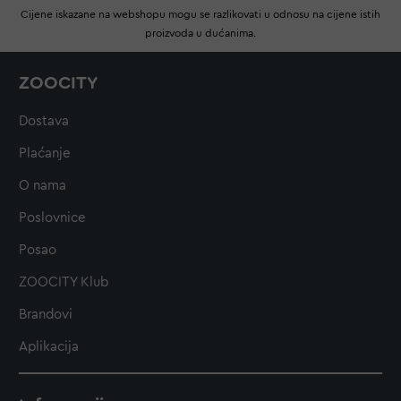
Cijene iskazane na webshopu mogu se razlikovati u odnosu na cijene istih
proizvoda u dućanima.
ZOOCITY
Dostava
Plaćanje
O nama
Poslovnice
Posao
ZOOCITY Klub
Brandovi
Aplikacija