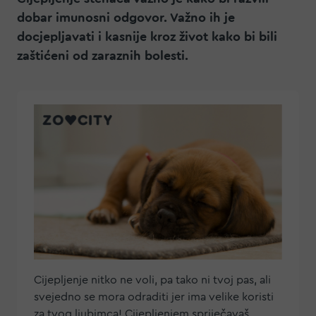
dobar imunosni odgovor. Važno ih je
docjepljavati i kasnije kroz život kako bi bili
zaštićeni od zaraznih bolesti.
Cijepljenje nitko ne voli, pa tako ni tvoj pas, ali
svejedno se mora odraditi jer ima velike koristi
za tvog ljubimca! Cijepljenjem spriječavaš