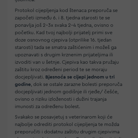
Protokol cijepljenja kod štenaca preporuča se
započeti između 6. i 8. tjedna starosti te se
ponavlja još 2-3x svaka 2-4 tjedna, ovisno o
početku. Kad tvoj najbolji prijatelj primi sve
doze osnovnog cjepiva (otprilike 16. tjedan
starosti) tada se smatra zaštićenim i možeš ga
upoznavati s drugim krznenim prijateljima ili
izvoditi van u šetnje. Cjepiva kao takva pružaju
zaštitu kroz određeni period te se moraju
docjepljivati.
Bjesnoća se cijepi jednom u tri
godine
, dok se ostale zarazne bolesti preporuča
docjepljivati jednom godišnje ili rjeđe/ češće,
ovisno o riziku izloženosti i dužini trajanja
imunosti za određenu bolest.
Svakako se posavjetuj s veterinarom koji će
najbolje odrediti protokol cijepljenja te možda
preporučiti i dodatnu zaštitu drugim cjepivima