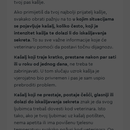
tvoj pas kašlje.
Ako primijetiš da tvoj najbolji prijatelj kašlje,
svakako obrati pažnju na to
u kojim situacijama
se pojavljuje kašalj, koliko često, koji je
intenzitet kašlja te dolazi li do iskašljavanja
sekreta
. To su sve važne informacije koje će
veterinaru pomoći da postavi točnu dijagnozu.
Kašalj koji traje kratko, prestane nakon par sati
ili u roku od jednog dana
, ne treba te
zabrinjavati. U tom slučaju uzrok kašlja je
vjerojatno bio privremen i pas je sam uspio
prebroditi problem.
Kašalj koji ne prestaje, postaje češći, glasniji ili
dolazi do iskašljavanja sekreta
znak je da svog
ljubimca trebaš dovesti kod veterinara. Isto
tako, ako je tvoj ljubimac uz kašalj potišten,
nema apetita ili ima povišenu tjelesnu
temperaturu svakako požuri kod veterinara. On