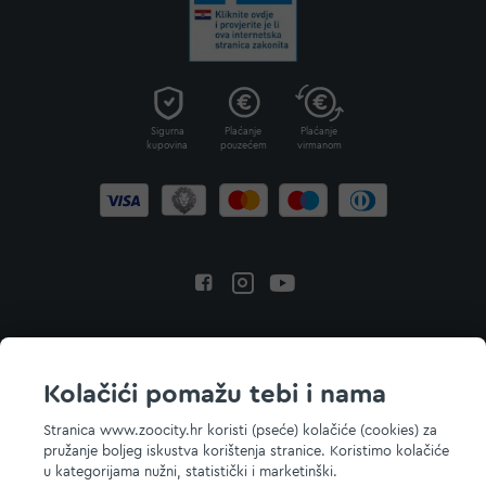
Sigurna
Plaćanje
Plaćanje
kupovina
pouzećem
virmanom
Povratak na vrh
Kolačići pomažu tebi i nama
Stranica www.zoocity.hr koristi (pseće) kolačiće (cookies) za
pružanje boljeg iskustva korištenja stranice. Koristimo kolačiće
© 2026 ZOOCITY. Sva prava zadržana.
u kategorijama nužni, statistički i marketinški.