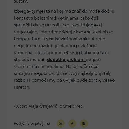
sustav.
Izbjegavaj mjesta na kojima znaš da može doći u
kontakt s bolesnim životinjama, tako ćeš
spriječiti da se razboli. Isto tako izbjegavaj
dugotrajne, intenzivne šetnje kada su vani niske
temperature ili visoka vlažnost zraka. A prije
nego krene razdoblje hladnog i vlažnog
vremena, pojačaj imunitet svog ljubimca tako
što ćeš mu dati
dodatke prehrani
bogate
vitaminima i mineralima. Na taj način ćeš
smanjiti mogućnost da se tvoj najbolji prijatelj
razboli i pomoći mu da uvijek bude zdrav, veseo
i sretan.
Autor:
Maja Črnjević
, dr.med.vet.
Podjeli s prijateljima