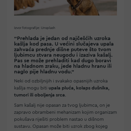
Izvor fotografije: Unsplash
"Prehlada je jedan od najčešćih uzroka
kašlja kod pasa. U većini slučajeva upala
zahvaća prednje dišne puteve što tvom
ljubimcu stvara neugodu i izaziva kašalj.
Pas se može prehladiti kad dugo boravi
na hladnom zraku, jede hladnu hranu ili
naglo pije hladnu vodu."
Neki od ozbiljnijih i svakako opasnijih uzroka
kašlja mogu biti
upala pluća, kolaps dušnika,
tumori ili oboljenja srca
.
Sam kašalj nije opasan za tvog ljubimca, on je
zapravo obrambeni mehanizam kojim organizam
pokušava riješiti problem nastao u dišnom
sustavu. Opasan može biti uzrok zbog kojeg