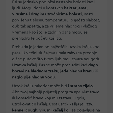
Psi su jednako podložni nastanku bolesti kao i
ljudi. Mogu doći u kontakt s
bakterijama,
virusima i drugim uzročnicima bolesti
, imati
povišenu tjelesnu temperaturu, osjećati slabost,
gubitak apetita, a za vrijeme hladnog i vlažnog
vremena kao što je zadnjih dana mogu se
prehladiti te početi kašljati.
Prehlada je jedan od najčešćih uzroka kašlja kod
pasa. U većini slučajeva upala zahvaća prednje
dišne puteve što tvom ljubimcu stvara neugodu
i izaziva kašalj. Pas se može prehladiti kad
dugo
boravi na hladnom zraku, jede hladnu hranu ili
naglo pije hladnu vodu
.
Uzrok kašlja također može biti
i strano tijelo
.
Ako tvoj najbolji prijatelj proguta npr. vlat trave
ili komadić hrane koji mu zastanu u grlu,
uzrokovat će kašalj. Čest uzrok kašlja je i
tzv.
kennel cough, virusni kašalj
koji se pojavljuje na