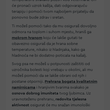
će pronaći uzrok kašlja, dati odgovarajuću
terapiju i pomoći tvom najboljem prijatelju da
ponovno bude zdrav i sretan.
Ti možeš pomoći tako da mu osiguraš dovoljno
odmora na toplom i suhom mjestu, hraniš ga
mokrom hranom
koju će lakše gutati te
obavezno osiguraš da je hrana sobne
temperature, nikako iz hladnjaka, kako ga
hladnoća ne bi dodatno poticala na kašalj.
Svog psa ne možeš u potpunosti zaštititi od
uzročnika bolesti koji vrebaju u okolini, ali mu
možeš pomoći da se lakše obrani od njih i
postane otporniji.
Prehrana bogata kvalitetnim
namirnicama
i hranjivim tvarima svakako je
osnova dobrog imuniteta
tvog ljubimca. Uz
uravnoteženu prehranu,
redovita tjelesna
aktivnost
osigurat će mu snažan imunološki