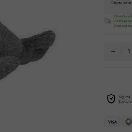
Cijena po mje
Očekivana i
Dostava na
Dostava na
Sigurna
kupovin