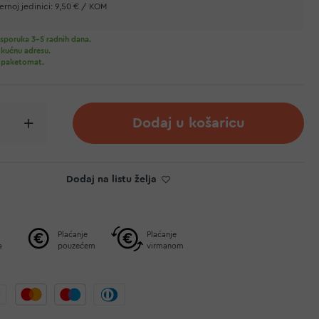
rnoj jedinici:
9,50 € / KOM
sporuka 3-5 radnih dana.
 kućnu adresu.
 paketomat.
Dodaj u košaricu
Dodaj na listu želja
Plaćanje
Plaćanje
a
pouzećem
virmanom