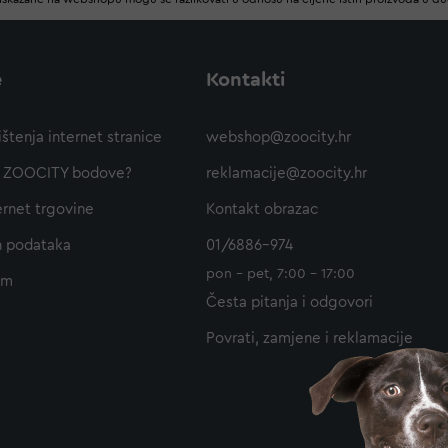
e
Kontakti
ištenja internet stranice
webshop@zoocity.hr
ti ZOOCITY bodove?
reklamacije@zoocity.hr
ernet trgovine
Kontakt obrazac
h podataka
01/6886-974
pon - pet, 7:00 - 17:00
am
Česta pitanja i odgovori
Povrati, zamjene i reklamacije