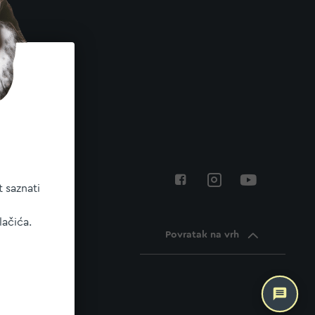
 saznati
lačića.
Povratak na vrh