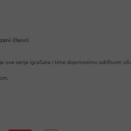
zani članci
e ove serije igračaka i time doprinosimo održivom očuv
kom.