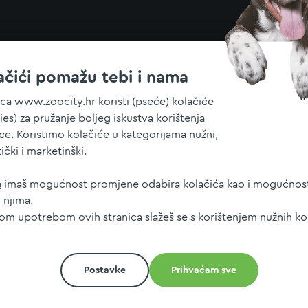
ačići pomažu tebi i nama
ica www.zoocity.hr koristi (pseće) kolačiće
ies) za pružanje boljeg iskustva korištenja
ice. Koristimo kolačiće u kategorijama nužni,
tički i marketinški.
e
imaš mogućnost promjene odabira kolačića kao i mogućnost
 njima.
jom upotrebom ovih stranica slažeš se s korištenjem nužnih ko
Postavke
Prihvaćam sve