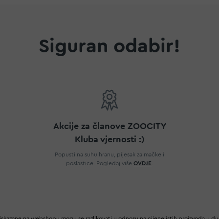
Siguran odabir!
Akcije za članove ZOOCITY
Kluba vjernosti :)
Popusti na suhu hranu, pijesak za mačke i
poslastice. Pogledaj više
OVDJE
.
iskazane na webshopu mogu se razlikovati u odnosu na cijene istih proizvoda u d