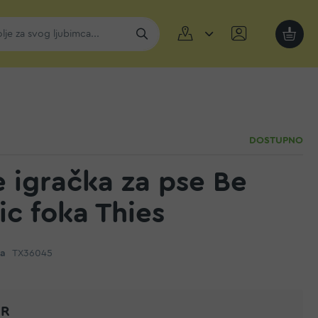
Moja k
DOSTUPNO
e igračka za pse Be
ic foka Thies
da
TX36045
UR