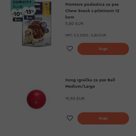
Premiere poslastica za pse
Chew Snack s piletinom 12
kom
5,80 EUR
MPC 2.5.2025.:
5,80 EUR
Dodaj na listu želj
Kupi
Kong igračka za pse Ball
Medium/Large
19,90 EUR
Dodaj na listu želj
Kupi