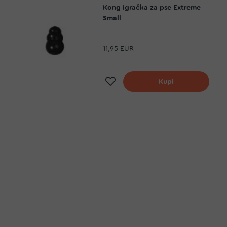
Kong igračka za pse Extreme
Small
11,95 EUR
Dodaj na listu želja
Kupi