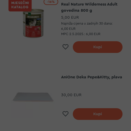
-16%
Real Nature Wilderness Adult
govedina 800 g
5,00 EUR
Najniža cijena u zadnjih 30 dana:
6,00 EUR
MPC 2.5.2025.:
6,00 EUR
a
Dodaj na listu želja
Kupi
AniOne Deka Pepe&Kitty, plava
30,00 EUR
a
Dodaj na listu želja
Kupi