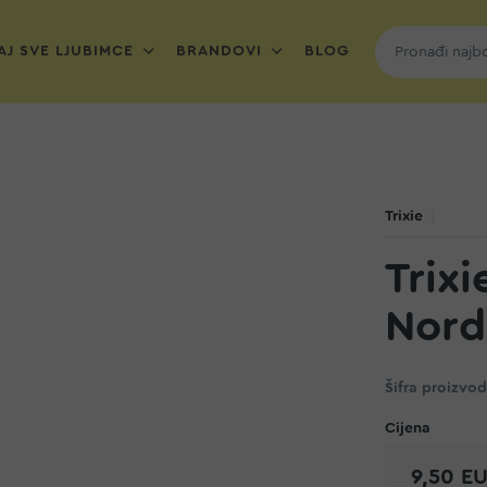
J SVE LJUBIMCE
BRANDOVI
BLOG
Trixie
Trixi
Nord
Šifra proizvo
9,50 E