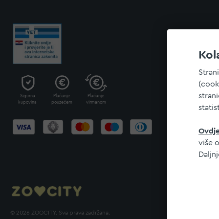
Kol
Stran
(cook
stran
Sigurna
Plaćanje
Plaćanje
kupovina
pouzećem
virmanom
statis
Ovdj
više o
Daljn
© 2026 ZOOCITY. Sva prava zadržana.