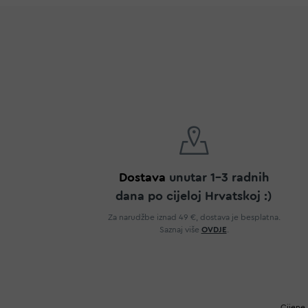
Dostava
unutar 1-3 radnih
dana po cijeloj Hrvatskoj :)
Za narudžbe iznad 49 €, dostava je besplatna.
Saznaj više
OVDJE
.
Cijene 