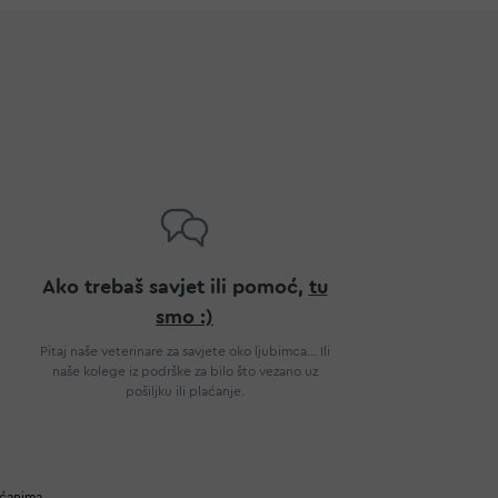
Ako trebaš savjet ili pomoć,
tu
smo :)
Pitaj naše veterinare za savjete oko ljubimca... Ili
naše kolege iz podrške za bilo što vezano uz
pošiljku ili plaćanje.
ućanima.