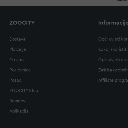
ZOOCITY
Informacij
Dostava
Opći uvjeti kor
Plaćanje
Kako iskoristi
O nama
Opći uvjeti int
Poslovnice
Zaštita osobni
Posao
Affiliate progr
ZOOCITY Klub
Brandovi
Aplikacija