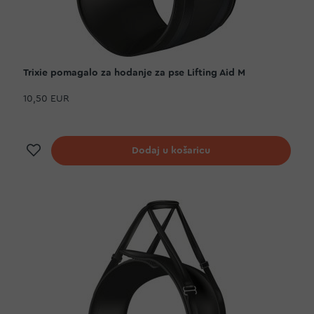
Trixie pomagalo za hodanje za pse Lifting Aid M
10,50 EUR
Dodaj na listu želja
Dodaj u košaricu