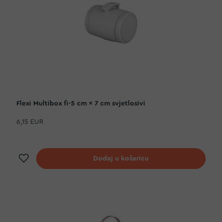
Flexi Multibox fi-5 cm × 7 cm svjetlosivi
6,15 EUR
Dodaj na listu želja
Dodaj u košaricu