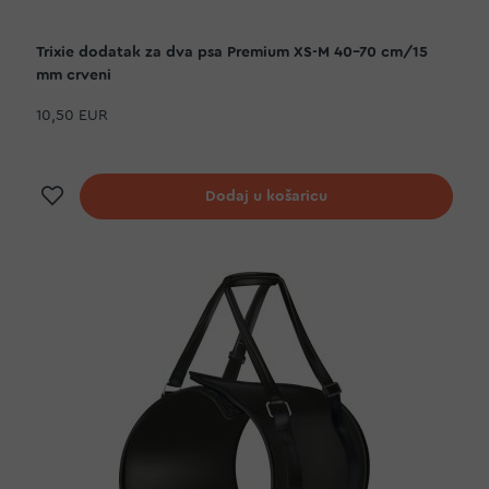
Trixie dodatak za dva psa Premium XS-M 40-70 cm/15
mm crveni
10,50 EUR
Dodaj na listu želja
Dodaj u košaricu