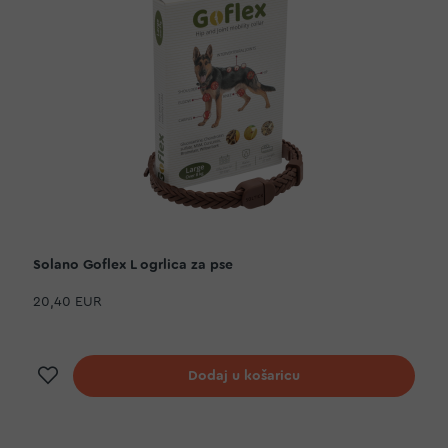
Solano Goflex L ogrlica za pse
20,40 EUR
Dodaj na listu želja
Dodaj u košaricu