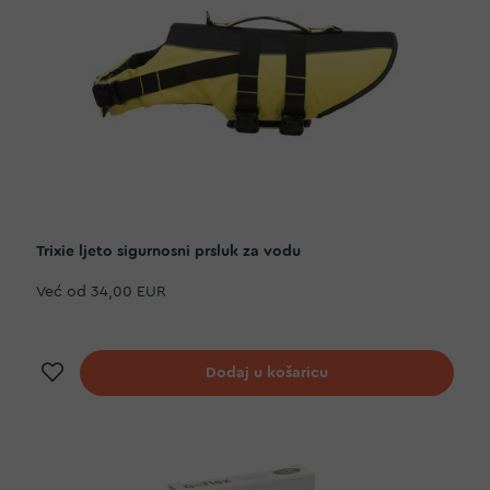
Trixie ljeto sigurnosni prsluk za vodu
Već od
34,00 EUR
Dodaj na listu želja
Dodaj u košaricu