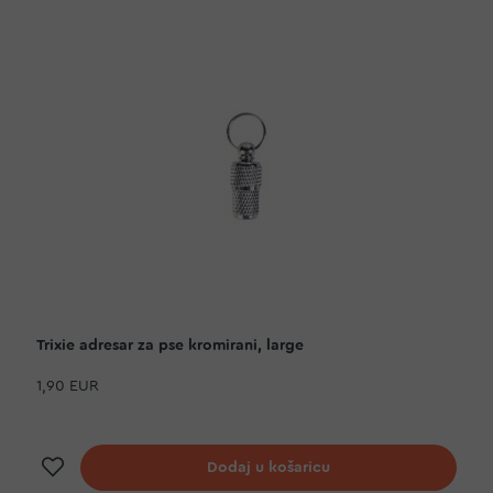
Trixie adresar za pse kromirani, large
1,90 EUR
Dodaj na listu želja
Dodaj u košaricu