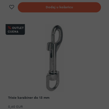
Dodaj na listu želja
Dodaj u košaricu
Trixie karabiner do 13 mm
0,60 EUR