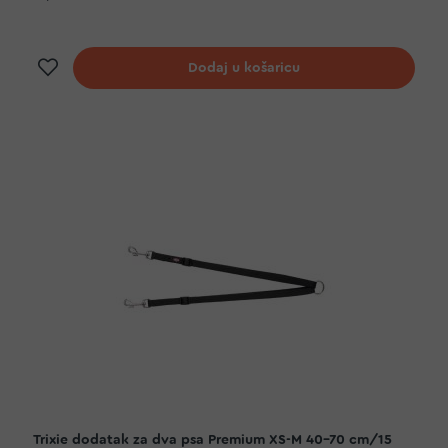
Dodaj na listu želja
Dodaj u košaricu
Trixie dodatak za dva psa Premium XS-M 40-70 cm/15