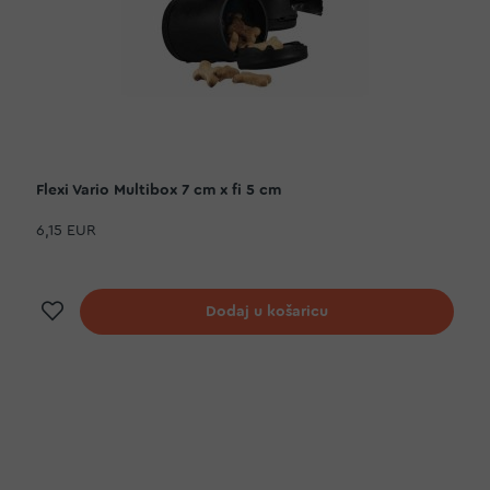
Flexi Vario Multibox 7 cm x fi 5 cm
6,15 EUR
Dodaj na listu želja
Dodaj u košaricu