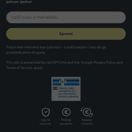
jednom tjedno!
Spremi
Tvoj e-mail tretiramo kao ljubimca - s poštovanjem i bez da ga
proslijeđujemo drugima.
This site is protected by reCAPTCHA and the Google
Privacy Policy
and
Terms of Service
apply.
Sigurna
Plaćanje
Plaćanje
kupovina
pouzećem
virmanom