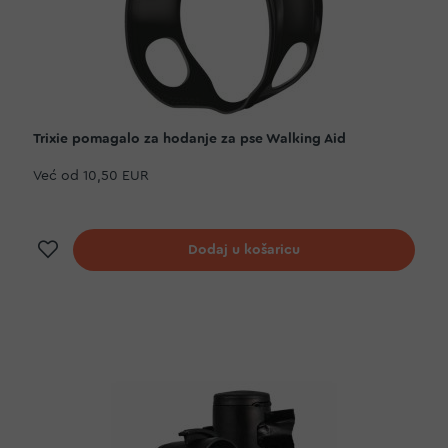
Trixie pomagalo za hodanje za pse Walking Aid
Već od
10,50 EUR
Dodaj na listu želja
Dodaj u košaricu