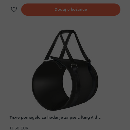
Dodaj na listu želja
Dodaj u košaricu
Trixie pomagalo za hodanje za pse Lifting Aid L
13,50 EUR