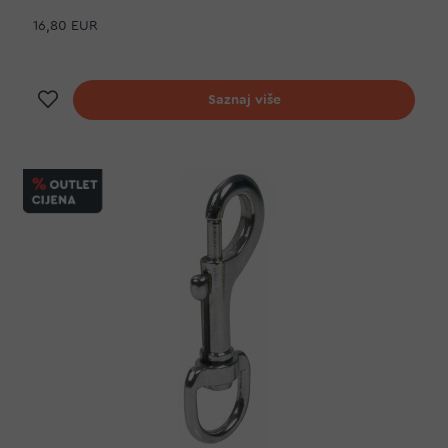
16,80 EUR
Dodaj na listu želja
Saznaj više