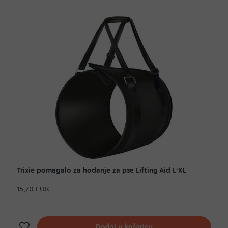
Trixie pomagalo za hodanje za pse Lifting Aid L-XL
15,70 EUR
Dodaj na listu želja
Dodaj u košaricu