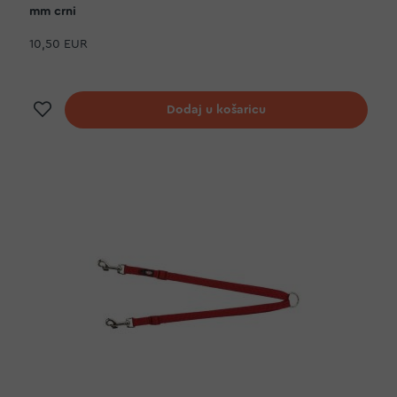
mm crni
10,50 EUR
Dodaj na listu želja
Dodaj u košaricu