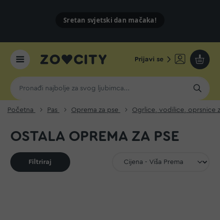
Sretan svjetski dan mačaka!
Prijavi se
Moja k
Početna
Pas
Oprema za pse
Ogrlice, vodilice, oprsnice
OSTALA OPREMA ZA PSE
Filtriraj