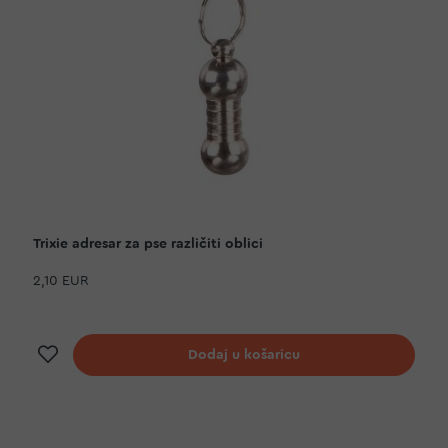
Trixie adresar za pse različiti oblici
2,10 EUR
Dodaj na listu želja
Dodaj u košaricu