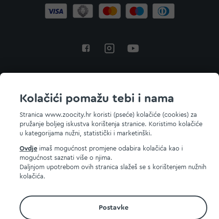
Povratak na vrh
Kolačići pomažu tebi i nama
Stranica www.zoocity.hr koristi (pseće) kolačiće (cookies) za
pružanje boljeg iskustva korištenja stranice. Koristimo kolačiće
© 2026 ZOOCITY. Sva prava zadržana.
u kategorijama nužni, statistički i marketinški.
Ovdje
imaš mogućnost promjene odabira kolačića kao i
mogućnost saznati više o njima.
Daljnjom upotrebom ovih stranica slažeš se s korištenjem nužnih
kolačića.
Postavke