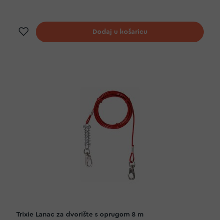
Dodaj na listu želja
Dodaj u košaricu
Trixie Lanac za dvorište s oprugom 8 m