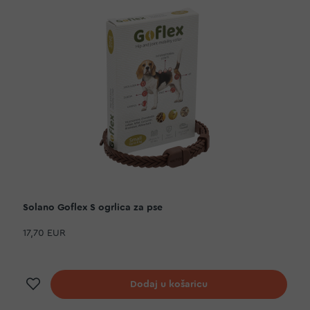
Solano Goflex S ogrlica za pse
17,70 EUR
Dodaj na listu želja
Dodaj u košaricu