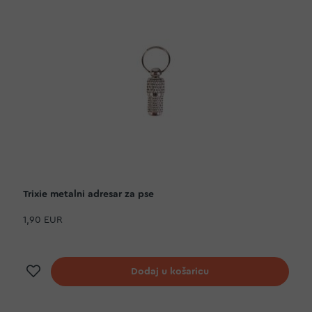
Trixie metalni adresar za pse
1,90 EUR
Dodaj na listu želja
Dodaj u košaricu