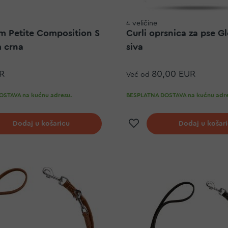
4 veličine
am Petite Composition S
Curli oprsnica za pse G
m crna
siva
R
80,00 EUR
Već od
STAVA na kućnu adresu.
BESPLATNA DOSTAVA na kućnu adre
j na listu želja
Dodaj na listu ž
Dodaj u košaricu
Dodaj u košar