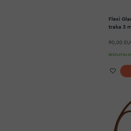
Flexi Gl
traka 3 
90,00 EU
BESPLATNA DO
Doda