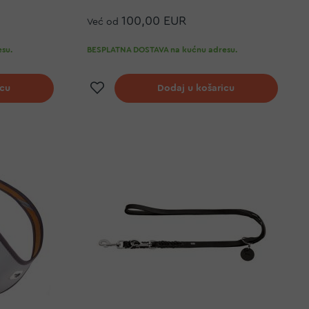
100,00 EUR
Već od
su.
BESPLATNA DOSTAVA na kućnu adresu.
elja
Dodaj na listu želja
icu
Dodaj u košaricu