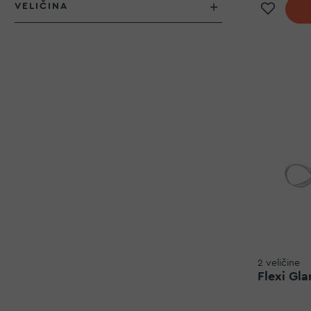
Doda
VELIČINA
2 veličine
Flexi Gla