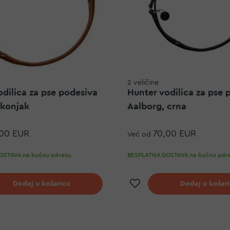
2 veličine
odilica za pse podesiva
Hunter vodilica za pse 
 konjak
Aalborg, crna
,00 EUR
70,00 EUR
Već od
STAVA na kućnu adresu.
BESPLATNA DOSTAVA na kućnu adre
j na listu želja
Dodaj na listu ž
Dodaj u košaricu
Dodaj u košar