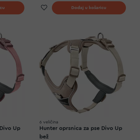
elja
Dodaj na listu želja
icu
Dodaj u košaricu
6 veličina
 Divo Up
Hunter oprsnica za pse Divo Up
bež