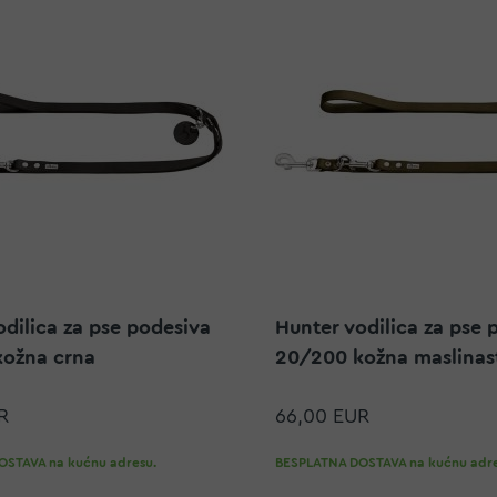
odilica za pse podesiva
Hunter vodilica za pse 
ožna crna
20/200 kožna maslinas
R
66,00 EUR
STAVA na kućnu adresu.
BESPLATNA DOSTAVA na kućnu adre