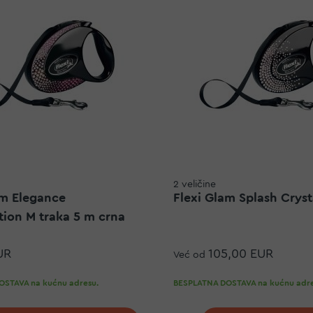
2 veličine
am Elegance
Flexi Glam Splash Cryst
ion M traka 5 m crna
UR
105,00 EUR
Već od
STAVA na kućnu adresu.
BESPLATNA DOSTAVA na kućnu adre