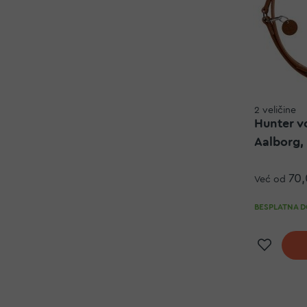
2 veličine
Hunter v
Aalborg,
70
Već od
BESPLATNA DO
Doda