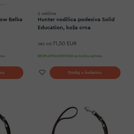
2 veličine
low Belka
Hunter vodilica podesiva Solid
Education, koža crna
71,50 EUR
Već od
su.
BESPLATNA DOSTAVA na kućnu adresu.
elja
Dodaj na listu želja
icu
Dodaj u košaricu