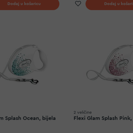
j na listu želja
Dodaj na listu ž
Dodaj u košaricu
Dodaj u košar
2 veličine
m Splash Ocean, bijela
Flexi Glam Splash Pink, 