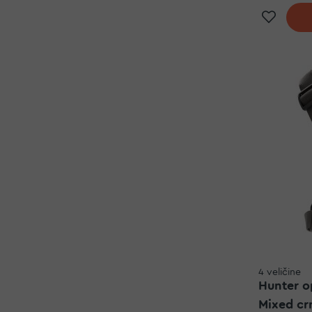
Doda
4 veličine
Hunter o
Mixed cr