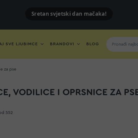
Sretan svjetski dan mačaka!
J SVE LJUBIMCE
BRANDOVI
BLOG
ce za pse
E, VODILICE I OPRSNICE ZA PS
od
552