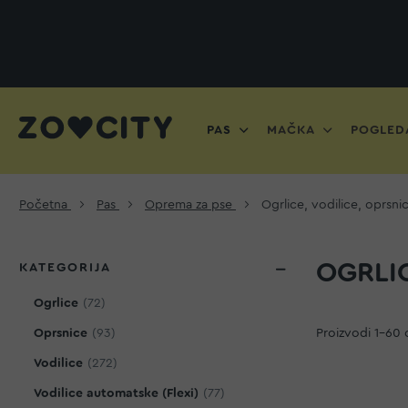
PAS
MAČKA
POGLEDA
Početna
Pas
Oprema za pse
Ogrlice, vodilice, oprsni
OGRLIC
KATEGORIJA
proizvod
Ogrlice
72
proizvod
Oprsnice
93
Proizvodi
1
-
60
proizvod
Vodilice
272
proizvod
Vodilice automatske (Flexi)
77