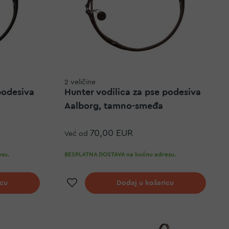
2 veličine
podesiva
Hunter vodilica za pse podesiva
Aalborg, tamno-smeđa
70,00 EUR
Već od
su.
BESPLATNA DOSTAVA na kućnu adresu.
elja
Dodaj na listu želja
icu
Dodaj u košaricu