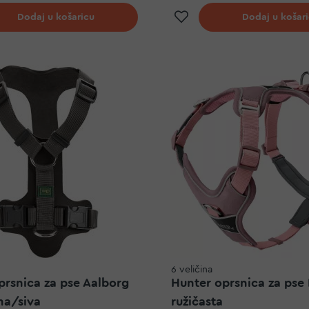
j na listu želja
Dodaj na listu ž
Dodaj u košaricu
Dodaj u košar
6 veličina
prsnica za pse Aalborg
Hunter oprsnica za pse
na/siva
ružičasta