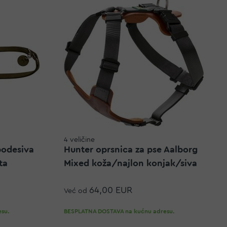
4 veličine
podesiva
Hunter oprsnica za pse Aalborg
ta
Mixed koža/najlon konjak/siva
64,00 EUR
Već od
su.
BESPLATNA DOSTAVA na kućnu adresu.