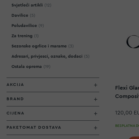
proizvod
Svjetleći artikli
12
proizvod
Davilice
5
proizvod
Poludavilice
9
proizvod
Za trening
1
proizvod
Sezonske ogrlice i marame
3
proizvod
Adresari, privjesci, oznake, dodaci
5
proizvod
Ostala oprema
19
AKCIJA
Flexi Gl
Composit
BRAND
120,00 E
CIJENA
BESPLATNA DO
PAKETOMAT DOSTAVA