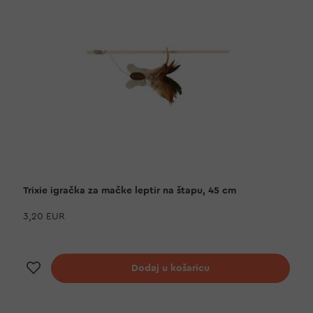
Trixie igračka za mačke leptir na štapu, 45 cm
3,20 EUR
Dodaj na listu želja
Dodaj u košaricu