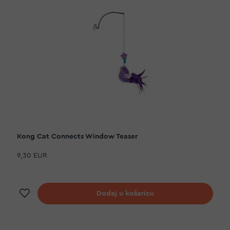
Kong Cat Connects Window Teaser
9,30 EUR
Dodaj na listu želja
Dodaj u košaricu