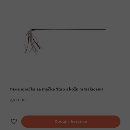
Trixie igračka za mačke Štap s kožnim trakicama
2,10 EUR
Dodaj na listu želja
Dodaj u košaricu