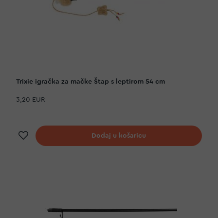
Trixie igračka za mačke Štap s leptirom 54 cm
3,20 EUR
Dodaj na listu želja
Dodaj u košaricu