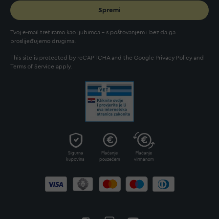
Spremi
Tvoj e-mail tretiramo kao ljubimca - s poštovanjem i bez da ga
proslijeđujemo drugima.
This site is protected by reCAPTCHA and the Google
Privacy Policy
and
Terms of Service
apply.
Sigurna
Plaćanje
Plaćanje
kupovina
pouzećem
virmanom