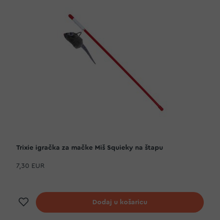
Trixie igračka za mačke Miš Squieky na štapu
7,30 EUR
Dodaj na listu želja
Dodaj u košaricu