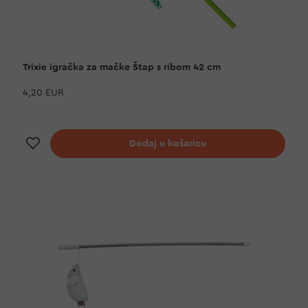
Trixie igračka za mačke Štap s ribom 42 cm
4,20 EUR
Dodaj na listu želja
Dodaj u košaricu