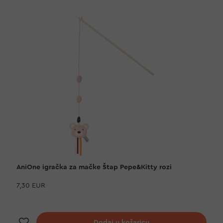
AniOne igračka za mačke Štap Pepe&Kitty rozi
7,30 EUR
Dodaj na listu želja
Dodaj u košaricu