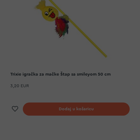
Trixie igračka za mačke Štap sa smileyom 50 cm
3,20 EUR
Dodaj na listu želja
Dodaj u košaricu