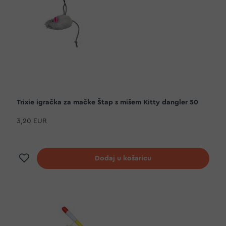
Trixie igračka za mačke Štap s mišem Kitty dangler 50
3,20 EUR
Dodaj na listu želja
Dodaj u košaricu