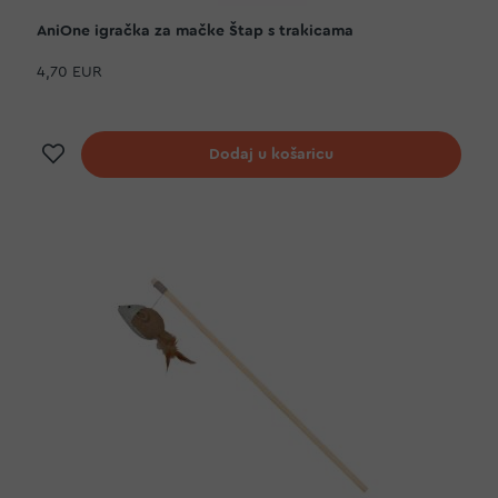
AniOne igračka za mačke Štap s trakicama
4,70 EUR
Dodaj na listu želja
Dodaj u košaricu