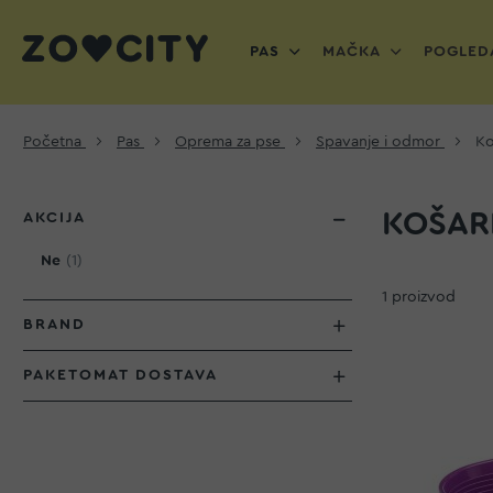
PAS
MAČKA
POGLEDA
Početna
Pas
Oprema za pse
Spavanje i odmor
Ko
KOŠAR
AKCIJA
proizvod
Ne
1
1
proizvod
BRAND
PAKETOMAT DOSTAVA