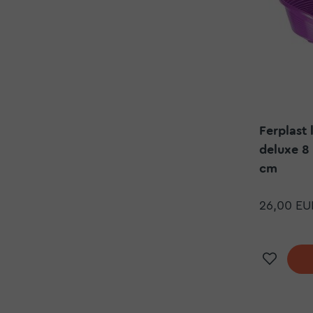
Ferplast 
deluxe 8 
cm
26,00 EU
Doda