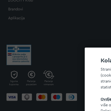
ZOOCITY Klub
Brandovi
Aplikacija
Kol
Stran
(cook
stran
Sigurna
Plaćanje
Plaćanje
kupovina
pouzećem
virmanom
statis
Ovdj
više o