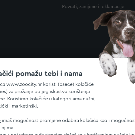
Povrati, zamjene i reklamacije
ačići pomažu tebi i nama
ica www.zoocity.hr koristi (pseće) kolačiće
ies) za pružanje boljeg iskustva korištenja
ice. Koristimo kolačiće u kategorijama nužni,
tički i marketinški.
e
imaš mogućnost promjene odabira kolačića kao i mogućnost
 njima.