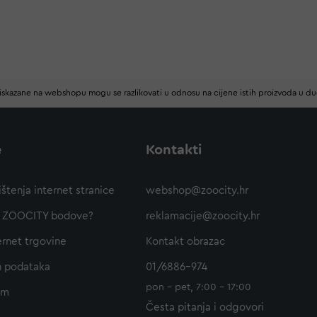
iskazane na webshopu mogu se razlikovati u odnosu na cijene istih proizvoda u d
e
Kontakti
ištenja internet stranice
webshop@zoocity.hr
ti ZOOCITY bodove?
reklamacije@zoocity.hr
ernet trgovine
Kontakt obrazac
h podataka
01/6886-974
pon - pet, 7:00 - 17:00
am
Česta pitanja i odgovori