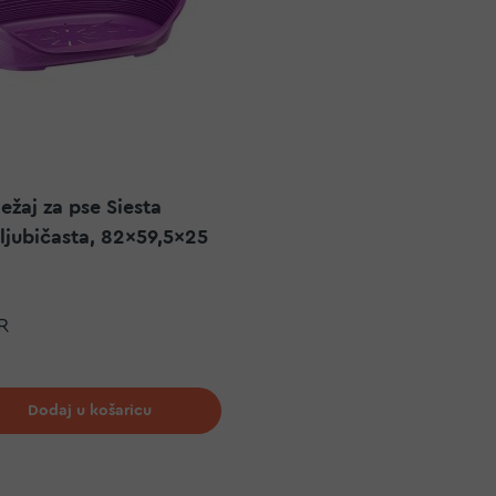
ležaj za pse Siesta
ljubičasta, 82x59,5x25
R
j na listu želja
Dodaj u košaricu