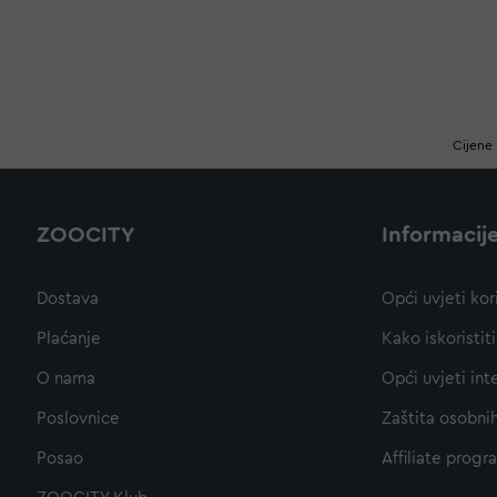
Cijene 
ZOOCITY
Informacij
Dostava
Opći uvjeti kor
Plaćanje
Kako iskoristi
O nama
Opći uvjeti int
Poslovnice
Zaštita osobni
Posao
Affiliate progr