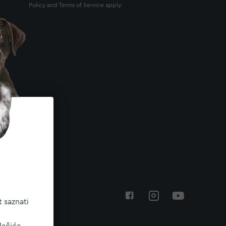
Policy
and
Terms of Service
apply.
 saznati