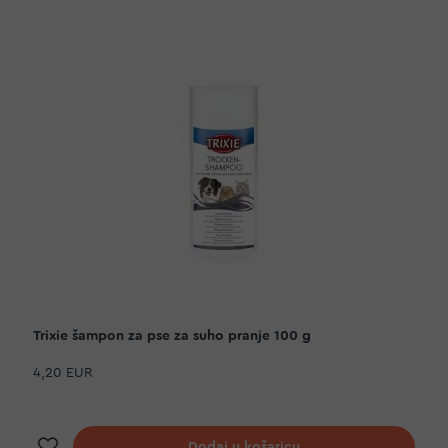
Trixie šampon za pse za suho pranje 100 g
4,20 EUR
Dodaj na listu želja
Dodaj u košaricu