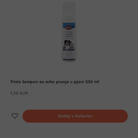
Trixie šampon za suho pranje u pjeni 230 ml
7,30 EUR
Dodaj na listu želja
Dodaj u košaricu