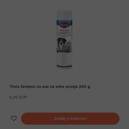
Trixie šampon za pse za suho pranje 200 g
6,30 EUR
Dodaj na listu želja
Dodaj u košaricu