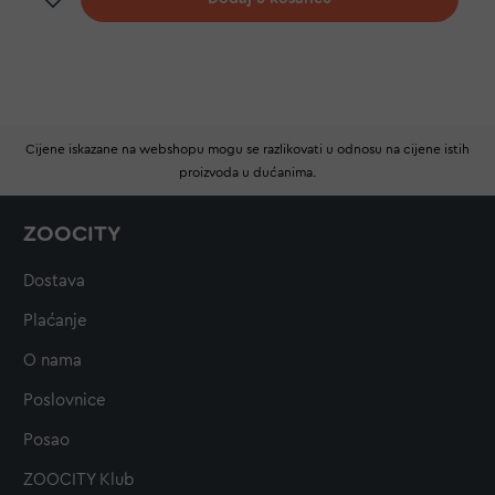
Cijene iskazane na webshopu mogu se razlikovati u odnosu na cijene istih
proizvoda u dućanima.
ZOOCITY
Dostava
Plaćanje
O nama
Poslovnice
Posao
ZOOCITY Klub