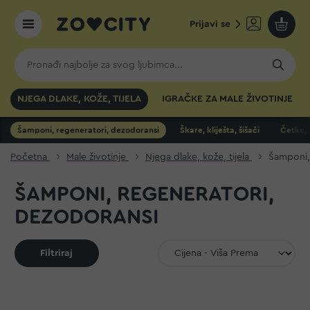
Prijavi se
Moja k
NJEGA DLAKE, KOŽE, TIJELA
IGRAČKE ZA MALE ŽIVOTINJE
Šamponi, regeneratori, dezodoransi
Škare, kliješta, šišači
Četke, č
Početna
Male životinje
Njega dlake, kože, tijela
Šamponi,
ŠAMPONI, REGENERATORI,
DEZODORANSI
Filtriraj