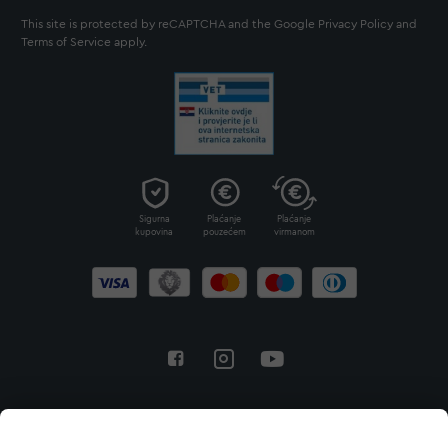
This site is protected by reCAPTCHA and the Google
Privacy Policy
and
Terms of Service
apply.
Sigurna
Plaćanje
Plaćanje
kupovina
pouzećem
virmanom
Povratak na vrh