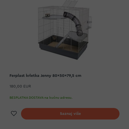
Ferplast krletka Jenny 80x50x79,5 cm
180,00 EUR
BESPLATNA DOSTAVA na kućnu adresu.
Dodaj na listu želja
Saznaj više