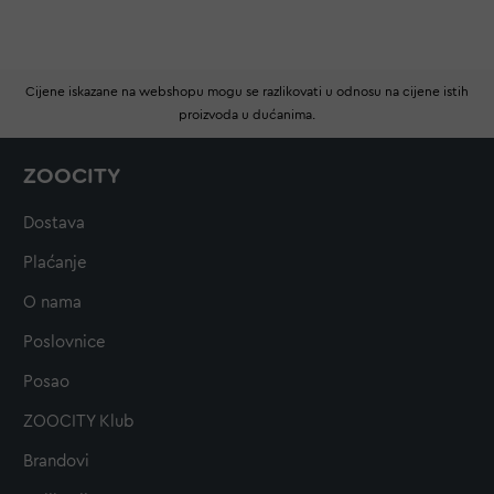
Cijene iskazane na webshopu mogu se razlikovati u odnosu na cijene istih
proizvoda u dućanima.
ZOOCITY
Dostava
Plaćanje
O nama
Poslovnice
Posao
ZOOCITY Klub
Brandovi