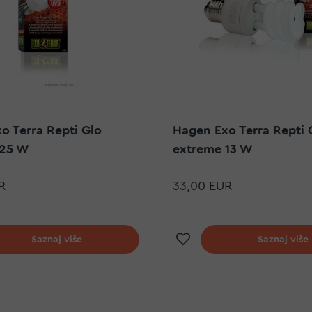
o Terra Repti Glo
Hagen Exo Terra Repti 
 25 W
extreme 13 W
R
33,00 EUR
j na listu želja
Dodaj na listu ž
Saznaj više
Saznaj više