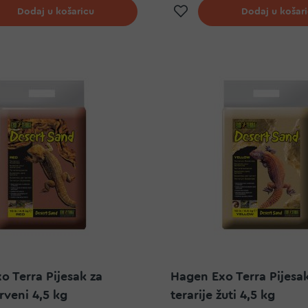
j na listu želja
Dodaj na listu ž
Dodaj u košaricu
Dodaj u košar
o Terra Pijesak za
Hagen Exo Terra Pijesak
crveni 4,5 kg
terarije žuti 4,5 kg