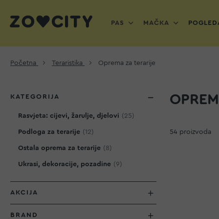
PAS
MAČKA
POGLEDA
Početna
Teraristika
Oprema za terarije
OPREMA
KATEGORIJA
proizvod
Rasvjeta: cijevi, žarulje, djelovi
25
proizvod
Podloga za terarije
12
54
proizvoda
proizvod
Ostala oprema za terarije
8
proizvod
Ukrasi, dekoracije, pozadine
9
AKCIJA
BRAND