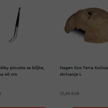
bby pinceta za biljke,
Hagen Exo Terra Kućica
ena 40 cm
skrivanje L
R
12,60 EUR