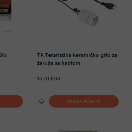
Glo
TR Teraristika keramičko grlo za
žarulje sa kablom
15,70 EUR
elja
Dodaj na listu želja
Dodaj u košaricu