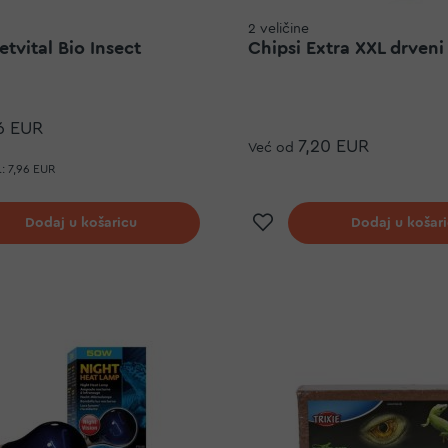
2 veličine
tvital Bio Insect
Chipsi Extra XXL drveni
6 EUR
7,20 EUR
Već od
:
7,96 EUR
j na listu želja
Dodaj na listu ž
Dodaj u košaricu
Dodaj u košar