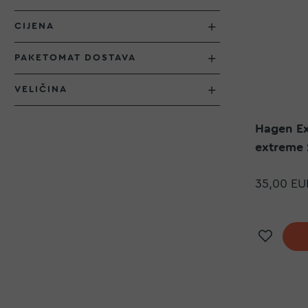
CIJENA
PAKETOMAT DOSTAVA
VELIČINA
Hagen Ex
extreme
35,00 EU
Doda