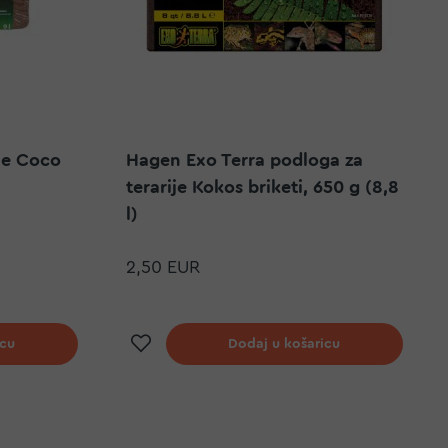
ije Coco
Hagen Exo Terra podloga za
terarije Kokos briketi, 650 g (8,8
l)
2,50 EUR
elja
Dodaj na listu želja
icu
Dodaj u košaricu