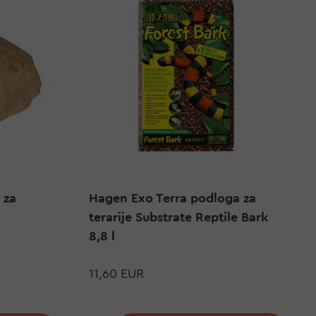
 za
Hagen Exo Terra podloga za
terarije Substrate Reptile Bark
8,8 l
11,60 EUR