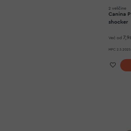
2 veličine
Canina Pe
shocker
7,9
Već od
MPC 2.5.2025.
Doda