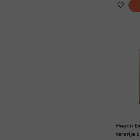
Doda
Hagen Ex
terarije 