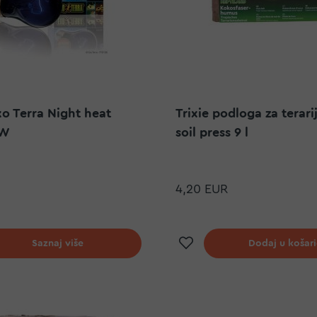
o Terra Night heat
Trixie podloga za terar
 W
soil press 9 l
4,20 EUR
j na listu želja
Dodaj na listu ž
Saznaj više
Dodaj u košar