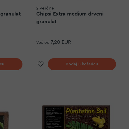
2 veličine
 granulat
Chipsi Extra medium drveni
granulat
7,20 EUR
Već od
elja
Dodaj na listu želja
icu
Dodaj u košaricu