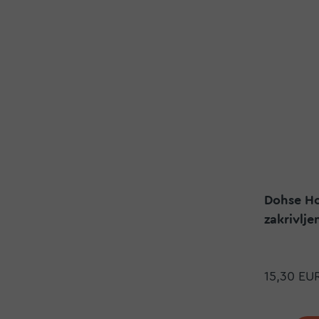
Dohse Ho
zakrivlj
15,30 EU