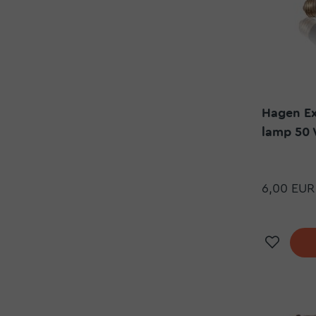
Hagen Ex
lamp 50
6,00 EUR
Doda