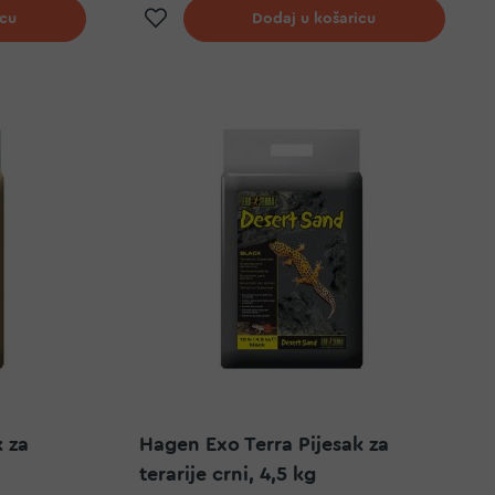
elja
Dodaj na listu želja
icu
Dodaj u košaricu
 za
Hagen Exo Terra Pijesak za
terarije crni, 4,5 kg