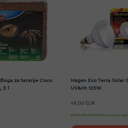
dloga za terarije Coco
Hagen Exo Terra Solar 
, 2 l
UV&Ht 125W
49,00 EUR
BESPLATNA DOSTAVA na kućnu adre