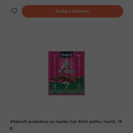
Dodaj na listu želja
Dodaj u košaricu
Vitakraft poslastica za mačke Cat Stick patka i kunić, 18
g