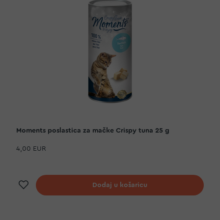
Moments poslastica za mačke Crispy tuna 25 g
4,00 EUR
Dodaj na listu želja
Dodaj u košaricu