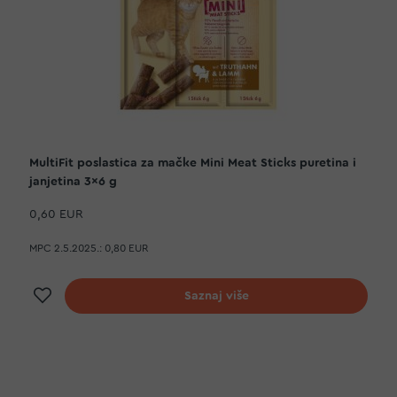
MultiFit poslastica za mačke Mini Meat Sticks puretina i
janjetina 3x6 g
0,60 EUR
MPC 2.5.2025.:
0,80 EUR
Dodaj na listu želja
Saznaj više