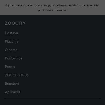
Cijene iskazane na webshopu mogu se razlikovati u odnosu na cijene istih
proizvoda u dućanima.
ZOOCITY
Dostava
Plaćanje
O nama
Poslovnice
Posao
ZOOCITY Klub
Brandovi
Aplikacija