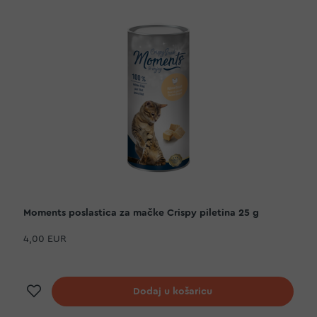
Moments poslastica za mačke Crispy piletina 25 g
4,00 EUR
Dodaj na listu želja
Dodaj u košaricu