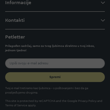
Informacije
Kontakti
Petletter
Prilagođen sadržaj, samo za tvog ljubimca direktno u tvoj inbox,
jednom tjedno!
Spremi
Tvoj e-mail tretiramo kao ljubimca - s poštovanjem i bez da ga
proslijeđujemo drugima.
This site is protected by reCAPTCHA and the Google
Privacy Policy
and
Terms of Service
apply.