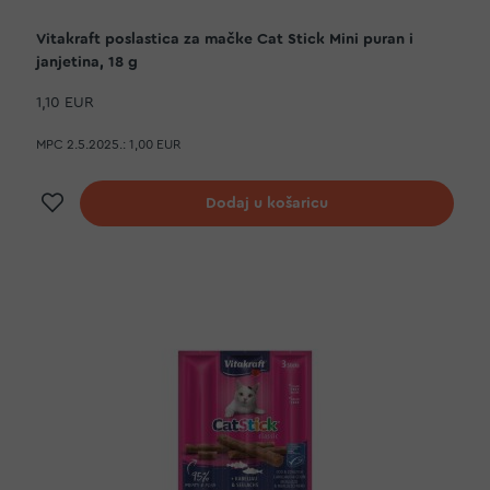
Vitakraft poslastica za mačke Cat Stick Mini puran i
janjetina, 18 g
1,10 EUR
MPC 2.5.2025.:
1,00 EUR
Dodaj na listu želja
Dodaj u košaricu