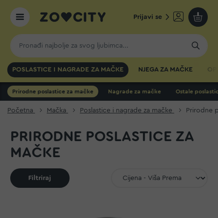
Prijavi se
Moja k
POSLASTICE I NAGRADE ZA MAČKE
NJEGA ZA MAČKE
OP
Prirodne poslastice za mačke
Nagrade za mačke
Ostale poslast
Početna
Mačka
Poslastice i nagrade za mačke
Prirodne 
PRIRODNE POSLASTICE ZA
MAČKE
Filtriraj