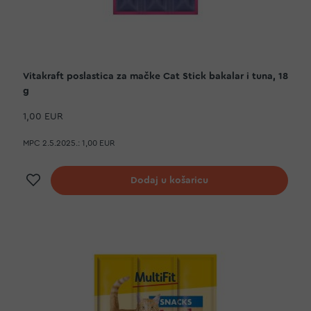
Vitakraft poslastica za mačke Cat Stick bakalar i tuna, 18
g
1,00 EUR
MPC 2.5.2025.:
1,00 EUR
Dodaj na listu želja
Dodaj u košaricu