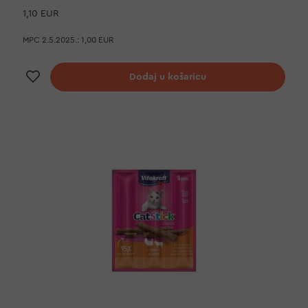
1,10 EUR
MPC 2.5.2025.:
1,00 EUR
Dodaj na listu želja
Dodaj u košaricu