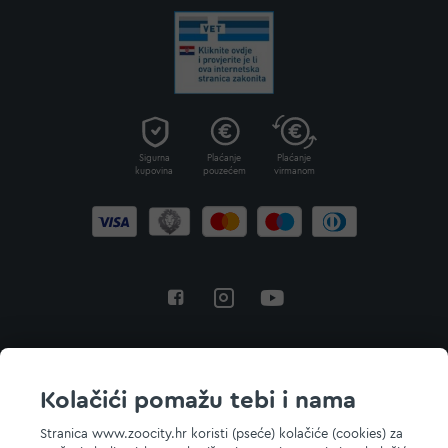
Sigurna
Plaćanje
Plaćanje
kupovina
pouzećem
virmanom
Povratak na vrh
Kolačići pomažu tebi i nama
Stranica www.zoocity.hr koristi (pseće) kolačiće (cookies) za