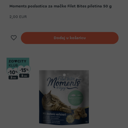
Moments poslastica za mačke Filet Bites piletina 50 g
2,00 EUR
Dodaj na listu želja
Dodaj u košaricu