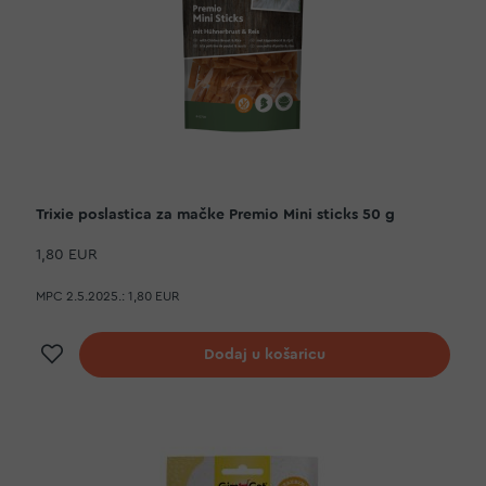
Trixie poslastica za mačke Premio Mini sticks 50 g
1,80 EUR
MPC 2.5.2025.:
1,80 EUR
Dodaj na listu želja
Dodaj u košaricu