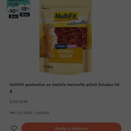
MultiFit poslastica za mačiće Naturelle pileći želudac 40
g
2,00 EUR
MPC 2.5.2025.:
2,00 EUR
Dodaj na listu želja
Dodaj u košaricu