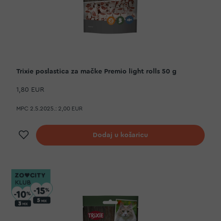
Trixie poslastica za mačke Premio light rolls 50 g
1,80 EUR
MPC 2.5.2025.:
2,00 EUR
Dodaj na listu želja
Dodaj u košaricu