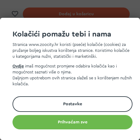
Dodaj na listu želja
Dodaj u košaricu
Kolačići pomažu tebi i nama
-16%
Stranica www.zoocity.hr koristi (pseće) kolačiće (cookies) za
pružanje boljeg iskustva korištenja stranice. Koristimo kolačiće
u kategorijama nužni, statistički i marketinški.
Ovdje
imaš mogućnost promjene odabira kolačića kao i
mogućnost saznati više o njima.
Daljnjom upotrebom ovih stranica slažeš se s korištenjem nužnih
kolačića.
Postavke
Prihvaćam sve
Premiere poslastica za mačke Soft Bites piletina i mačja
trava 40 g