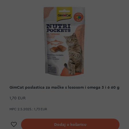
GimCat poslastica za mačke s lososom i omega 3 i 6 60 g
1,70 EUR
MPC 2.5.2025.:
1,73 EUR
Dodaj na listu želja
Dodaj u košaricu