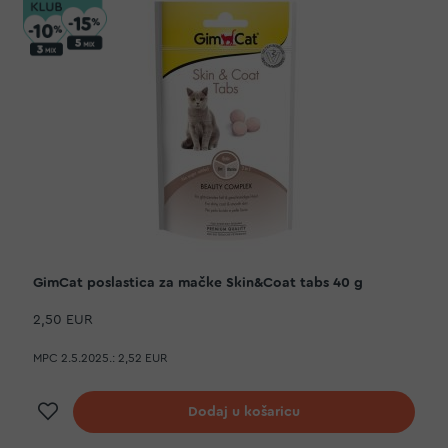
GimCat poslastica za mačke Skin&Coat tabs 40 g
2,50 EUR
MPC 2.5.2025.:
2,52 EUR
Dodaj na listu želja
Dodaj u košaricu