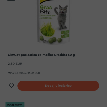
GimCat poslastica za mačke Grasbits 50 g
2,50 EUR
MPC 2.5.2025.:
2,52 EUR
Dodaj na listu želja
Dodaj u košaricu