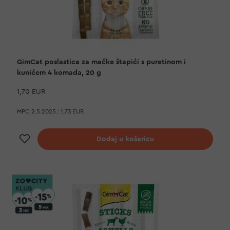
GimCat poslastica za mačke štapići s puretinom i
kunićem 4 komada, 20 g
1,70 EUR
MPC 2.5.2025.:
1,73 EUR
Dodaj na listu želja
Dodaj u košaricu