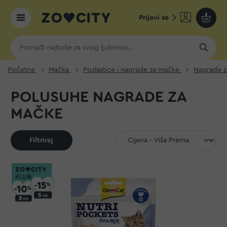
Prijavi se
Moja k
Početna
Mačka
Poslastice i nagrade za mačke
Nagrade 
POLUSUHE NAGRADE ZA
MAČKE
Filtriraj