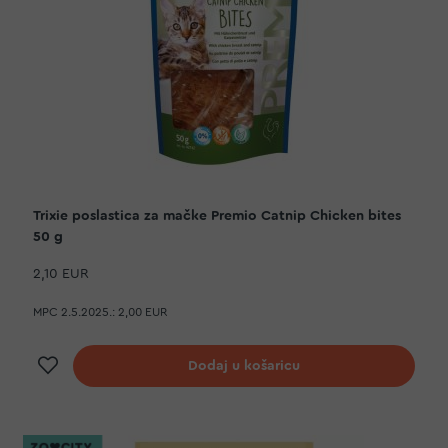
Trixie poslastica za mačke Premio Catnip Chicken bites
50 g
2,10 EUR
MPC 2.5.2025.:
2,00 EUR
Dodaj na listu želja
Dodaj u košaricu