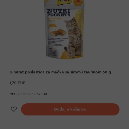
GimCat poslastica za mačke sa sirom i taurinom 60 g
1,70 EUR
MPC 2.5.2025.:
1,73 EUR
Dodaj na listu želja
Dodaj u košaricu