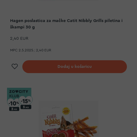
Hagen poslastica za mačke Catit Nibbly Grills piletina i
škampi 30 g
2,40 EUR
MPC 2.5.2025.:
2,40 EUR
Dodaj na listu želja
Dodaj u košaricu