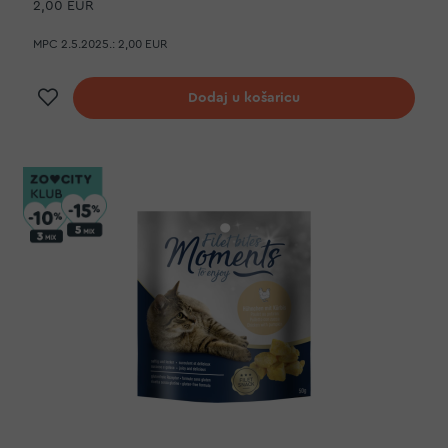
2,00 EUR
MPC 2.5.2025.:
2,00 EUR
Dodaj na listu želja
Dodaj u košaricu