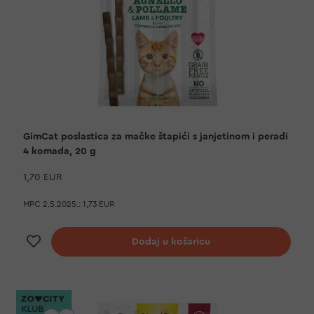
GimCat poslastica za mačke štapići s janjetinom i peradi
4 komada, 20 g
1,70 EUR
MPC 2.5.2025.:
1,73 EUR
Dodaj na listu želja
Dodaj u košaricu