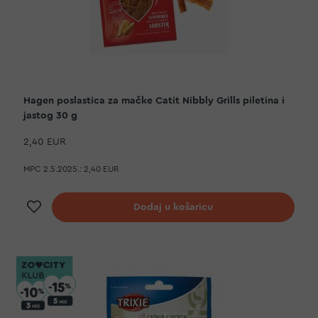
Hagen poslastica za mačke Catit Nibbly Grills piletina i
jastog 30 g
2,40 EUR
MPC 2.5.2025.:
2,40 EUR
Dodaj na listu želja
Dodaj u košaricu