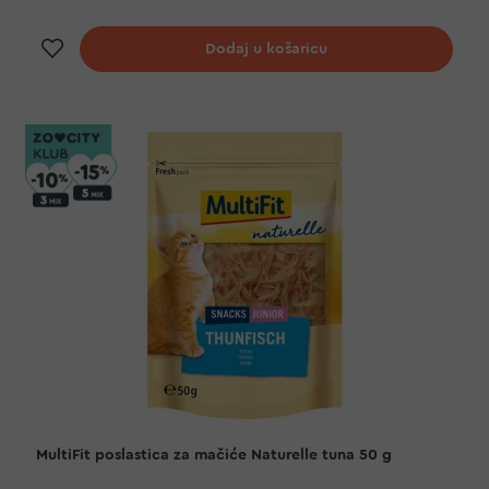
Dodaj na listu želja
Dodaj u košaricu
MultiFit poslastica za mačiće Naturelle tuna 50 g