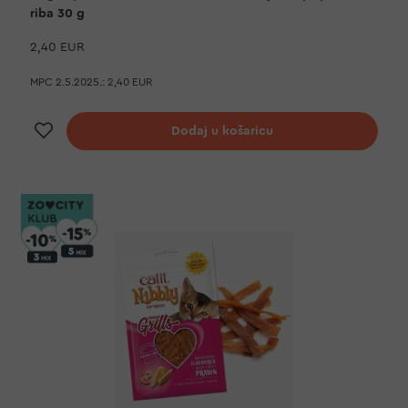
riba 30 g
2,40 EUR
MPC 2.5.2025.:
2,40 EUR
Dodaj na listu želja
Dodaj u košaricu