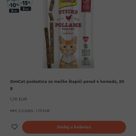
GimCat poslastica za mačke štapići perad 4 komada, 20
g
1,70 EUR
MPC 2.5.2025.:
1,73 EUR
Dodaj na listu želja
Dodaj u košaricu