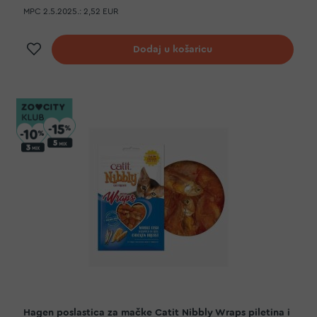
MPC 2.5.2025.:
2,52 EUR
Dodaj na listu želja
Dodaj u košaricu
Hagen poslastica za mačke Catit Nibbly Wraps piletina i