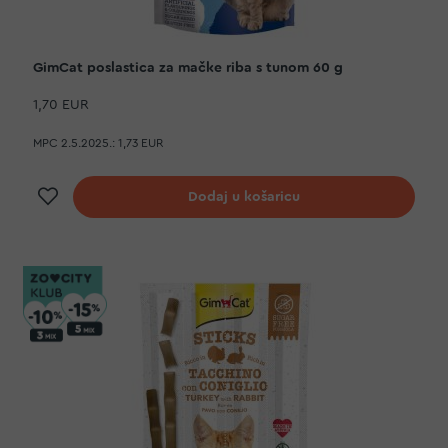
GimCat poslastica za mačke riba s tunom 60 g
1,70 EUR
MPC 2.5.2025.:
1,73 EUR
Dodaj na listu želja
Dodaj u košaricu