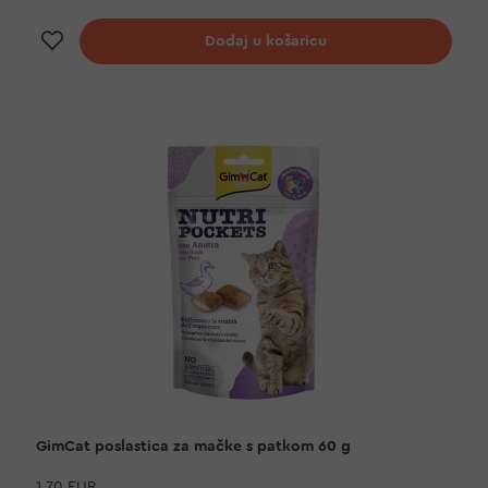
Dodaj na listu želja
Dodaj u košaricu
GimCat poslastica za mačke s patkom 60 g
1,70 EUR