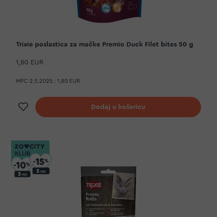
Trixie poslastica za mačke Premio Duck Filet bites 50 g
1,80 EUR
MPC 2.5.2025.:
1,80 EUR
Dodaj na listu želja
Dodaj u košaricu