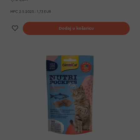
MPC 2.5.2025.:
1,73 EUR
Dodaj na listu želja
Dodaj u košaricu