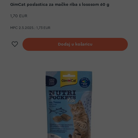
GimCat poslastica za mačke riba s lososom 60 g
1,70 EUR
MPC 2.5.2025.:
1,73 EUR
Dodaj na listu želja
Dodaj u košaricu