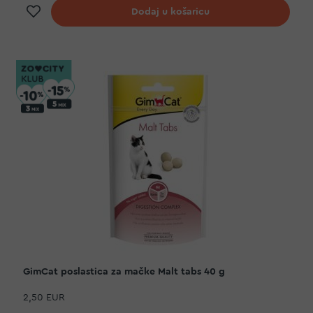
Dodaj na listu želja
Dodaj u košaricu
GimCat poslastica za mačke Malt tabs 40 g
2,50 EUR