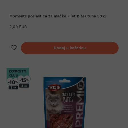
Moments poslastica za mačke Filet Bites tuna 50 g
2,00 EUR
Dodaj na listu želja
Dodaj u košaricu