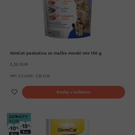
GimCat poslastica za mačke morski mix 150 g
3,30 EUR
MPC 2.5.2025.:
3,32 EUR
Dodaj na listu želja
Dodaj u košaricu