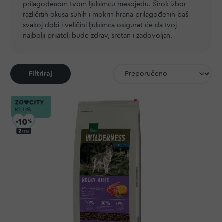
prilagođenom tvom ljubimcu mesojedu. Širok izbor
različitih okusa suhih i mokrih hrana prilagođenih baš
svakoj dobi i veličini ljubimca osigurat će da tvoj
najbolji prijatelj bude zdrav, sretan i zadovoljan.
Filtriraj