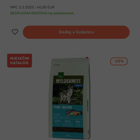
MPC 2.5.2025.:
40,00 EUR
BESPLATNA DOSTAVA na paketomat.
Dodaj na listu želja
Dodaj u košaricu
-23%