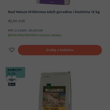
Real Nature Wilderness Adult govedina i kozletina 12 kg
85,00 EUR
MPC 2.5.2025.:
85,00 EUR
BESPLATNA DOSTAVA na kućnu adresu.
Dodaj na listu želja
Dodaj u košaricu