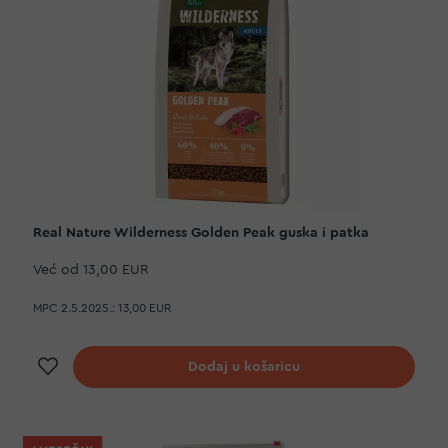
Real Nature Wilderness Golden Peak guska i patka
Već od
13,00 EUR
MPC 2.5.2025.:
13,00 EUR
Dodaj na listu želja
Dodaj u košaricu