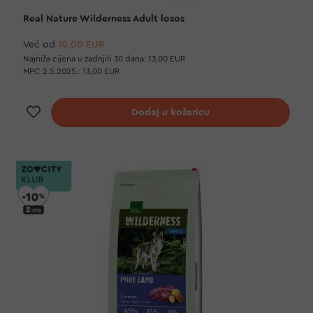
Real Nature Wilderness Adult losos
Već od
10,00 EUR
Najniža cijena u zadnjih 30 dana:
13,00 EUR
MPC 2.5.2025.:
13,00 EUR
Dodaj na listu želja
Dodaj u košaricu