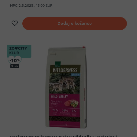
MPC 2.5.2025.:
13,00 EUR
Dodaj na listu želja
Dodaj u košaricu