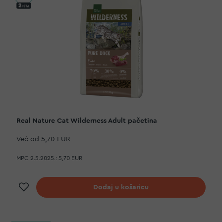
Real Nature Cat Wilderness Adult pačetina
Već od
5,70 EUR
MPC 2.5.2025.:
5,70 EUR
Dodaj na listu želja
Dodaj u košaricu