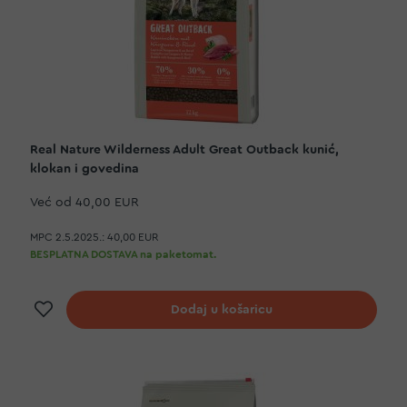
Real Nature Wilderness Adult Great Outback kunić,
klokan i govedina
Već od
40,00 EUR
MPC 2.5.2025.:
40,00 EUR
BESPLATNA DOSTAVA na paketomat.
Dodaj na listu želja
Dodaj u košaricu