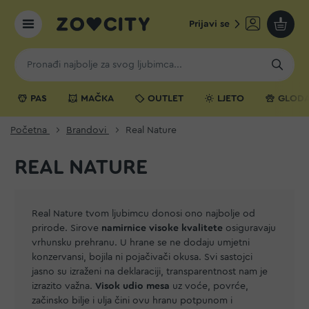
Prijavi se
Moja k
PAS
MAČKA
OUTLET
LJETO
GLODA
Početna
Brandovi
Real Nature
REAL NATURE
Real Nature tvom ljubimcu donosi ono najbolje od
prirode. Sirove
namirnice visoke kvalitete
osiguravaju
vrhunsku prehranu. U hrane se ne dodaju umjetni
konzervansi, bojila ni pojačivači okusa. Svi sastojci
jasno su izraženi na deklaraciji, transparentnost nam je
izrazito važna.
Visok udio mesa
uz voće, povrće,
začinsko bilje i ulja čini ovu hranu potpunom i