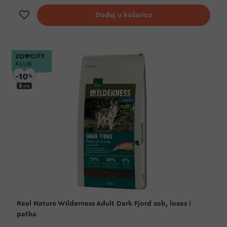
Dodaj na listu želja
Dodaj u košaricu
Real Nature Wilderness Adult Dark Fjord sob, losos i
patka