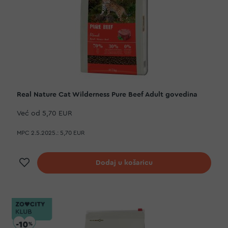
Real Nature Cat Wilderness Pure Beef Adult govedina
Već od
5,70 EUR
MPC 2.5.2025.:
5,70 EUR
Dodaj na listu želja
Dodaj u košaricu