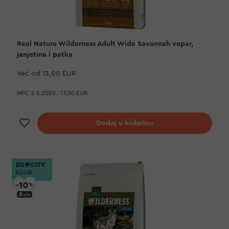
Real Nature Wilderness Adult Wide Savannah vepar,
janjetina i patka
Već od
13,00 EUR
MPC 2.5.2025.:
13,00 EUR
Dodaj na listu želja
Dodaj u košaricu