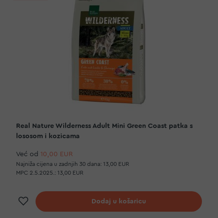
Real Nature Wilderness Adult Mini Green Coast patka s
lososom i kozicama
Već od
10,00 EUR
Najniža cijena u zadnjih 30 dana:
13,00 EUR
MPC 2.5.2025.:
13,00 EUR
Dodaj na listu želja
Dodaj u košaricu