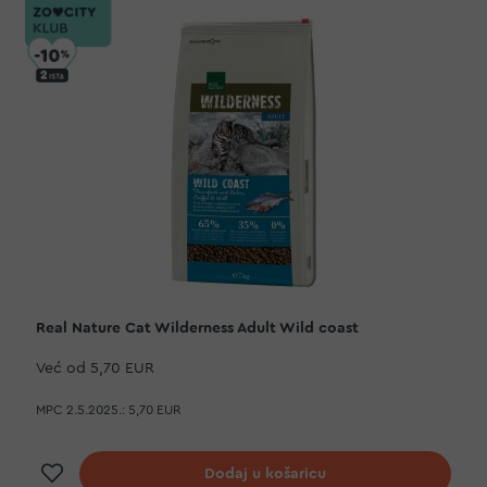
Real Nature Cat Wilderness Adult Wild coast
Već od
5,70 EUR
MPC 2.5.2025.:
5,70 EUR
Dodaj na listu želja
Dodaj u košaricu