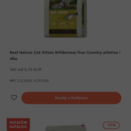
Real Nature Cat Kitten Wilderness True Country piletina i
riba
Već od
5,70 EUR
MPC 2.5.2025.:
5,70 EUR
Dodaj na listu želja
Dodaj u košaricu
-23%