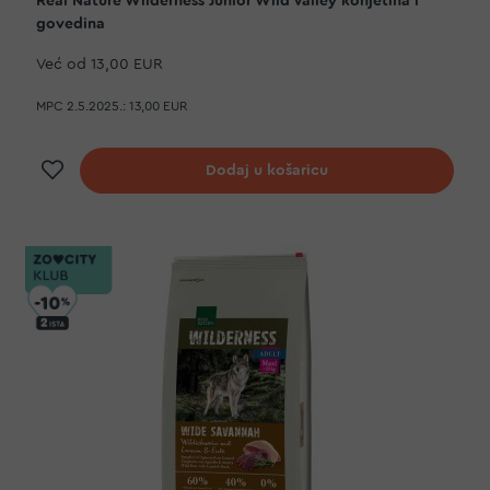
Real Nature Wilderness Junior Wild Valley konjetina i
govedina
Već od
13,00 EUR
MPC 2.5.2025.:
13,00 EUR
Dodaj na listu želja
Dodaj u košaricu