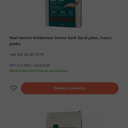
Real Nature Wilderness Senior Dark Fjord jelen, losos i
patka
Već od
40,00 EUR
MPC 2.5.2025.:
40,00 EUR
BESPLATNA DOSTAVA na paketomat.
Dodaj na listu želja
Dodaj u košaricu