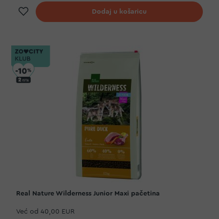
Dodaj na listu želja
Dodaj u košaricu
Real Nature Wilderness Junior Maxi pačetina
Već od
40,00 EUR