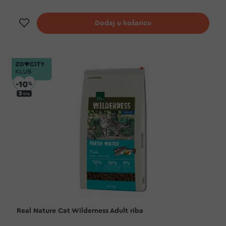
Dodaj na listu želja
Dodaj u košaricu
Real Nature Cat Wilderness Adult riba