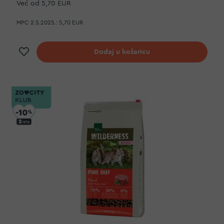
Već od
5,70 EUR
MPC 2.5.2025.:
5,70 EUR
Dodaj na listu želja
Dodaj u košaricu