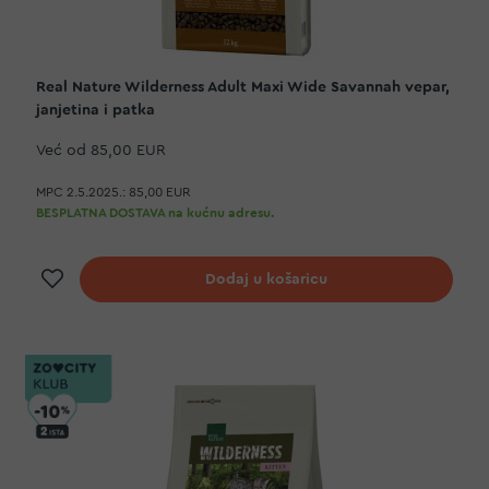
Real Nature Wilderness Adult Maxi Wide Savannah vepar,
janjetina i patka
Već od
85,00 EUR
MPC 2.5.2025.:
85,00 EUR
BESPLATNA DOSTAVA na kućnu adresu.
Dodaj na listu želja
Dodaj u košaricu