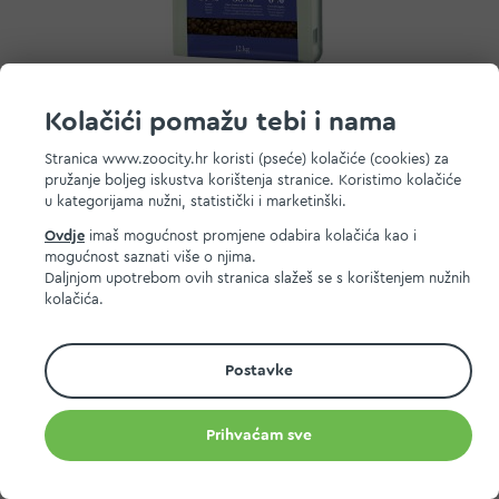
Real Nature Wilderness Adult janjetina
Kolačići pomažu tebi i nama
Već od
13,00 EUR
Stranica www.zoocity.hr koristi (pseće) kolačiće (cookies) za
MPC 2.5.2025.:
13,00 EUR
pružanje boljeg iskustva korištenja stranice. Koristimo kolačiće
u kategorijama nužni, statistički i marketinški.
Dodaj na listu želja
Ovdje
imaš mogućnost promjene odabira kolačića kao i
Dodaj u košaricu
mogućnost saznati više o njima.
Daljnjom upotrebom ovih stranica slažeš se s korištenjem nužnih
kolačića.
Postavke
Prihvaćam sve