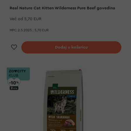
Real Nature Cat Kitten Wilderness Pure Beef govedina
Već od
5,70 EUR
MPC 2.5.2025.:
5,70 EUR
Dodaj na listu želja
Dodaj u košaricu