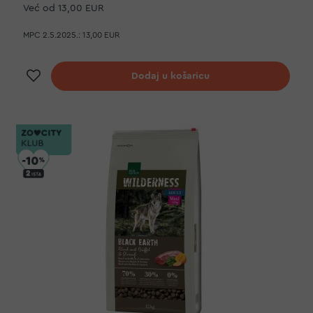
Već od
13,00 EUR
MPC 2.5.2025.:
13,00 EUR
Dodaj na listu želja
Dodaj u košaricu