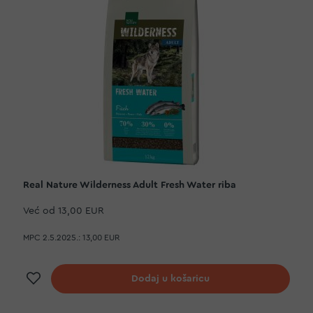
Real Nature Wilderness Adult Fresh Water riba
Već od
13,00 EUR
MPC 2.5.2025.:
13,00 EUR
Dodaj na listu želja
Dodaj u košaricu