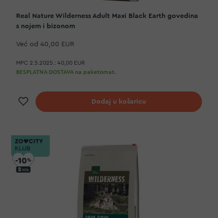
Real Nature Wilderness Adult Maxi Black Earth govedina
s nojem i bizonom
Već od
40,00 EUR
MPC 2.5.2025.:
40,00 EUR
BESPLATNA DOSTAVA na paketomat.
Dodaj na listu želja
Dodaj u košaricu