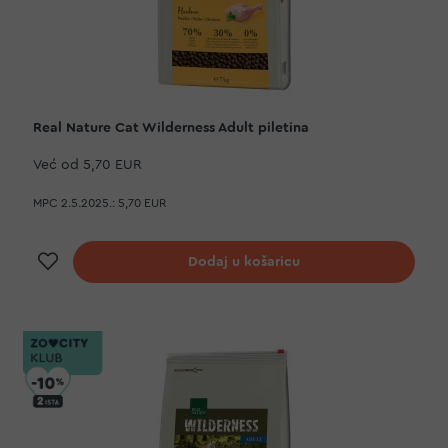
Real Nature Cat Wilderness Adult piletina
Već od
5,70 EUR
MPC 2.5.2025.:
5,70 EUR
Dodaj na listu želja
Dodaj u košaricu