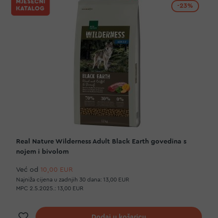
-23%
Real Nature Wilderness Adult Black Earth govedina s
nojem i bivolom
Već od
10,00 EUR
Najniža cijena u zadnjih 30 dana:
13,00 EUR
MPC 2.5.2025.:
13,00 EUR
Dodaj na listu želja
Dodaj u košaricu