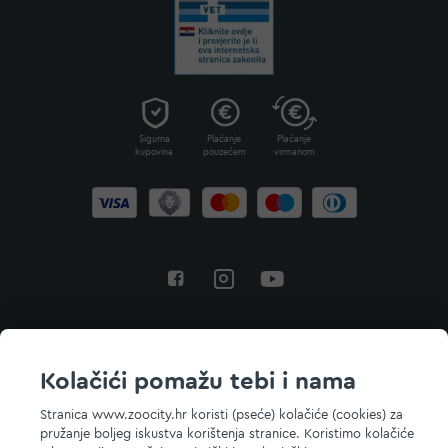
Sigurna
Plaćanje
Plaćanje
kupovina
pouzećem
virmanom
Povratak na vrh
Kolačići pomažu tebi i nama
Stranica www.zoocity.hr koristi (pseće) kolačiće (cookies) za
pružanje boljeg iskustva korištenja stranice. Koristimo kolačiće
© 2026 ZOOCITY. Sva prava zadržana.