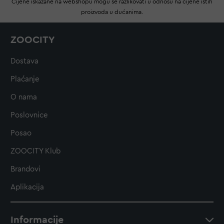
Cijene iskazane na webshopu mogu se razlikovati u odnosu na cijene istih
proizvoda u dućanima.
ZOOCITY
Dostava
Plaćanje
O nama
Poslovnice
Posao
ZOOCITY Klub
Brandovi
Aplikacija
Informacije