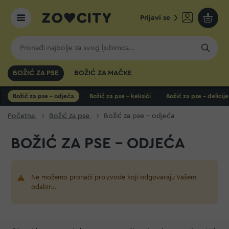
Prijavi se
Moja k
BOŽIĆ ZA PSE
BOŽIĆ ZA MAČKE
Božić za pse - odjeća
Božić za pse - keksići
Božić za pse - delicije
Početna
Božić za pse
Božić za pse - odjeća
BOŽIĆ ZA PSE - ODJEĆA
Ne možemo pronaći proizvode koji odgovaraju Vašem
odabiru.